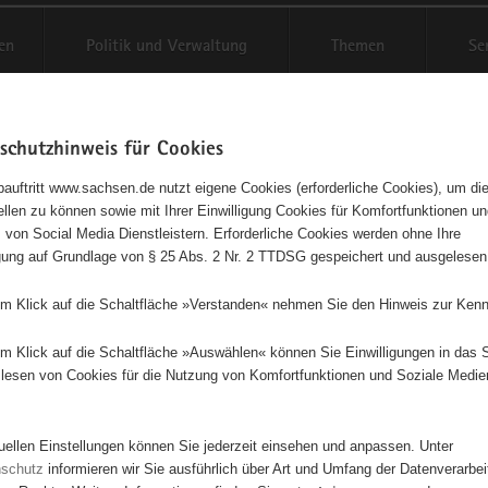
en
Politik und Verwaltung
Themen
Se
schutzhinweis für Cookies
Schriftgröße anpassen
Kontr
auftritt www.sachsen.de nutzt eigene Cookies (erforderliche Cookies), um die
tellen zu können sowie mit Ihrer Einwilligung Cookies für Komfortfunktionen u
t
agementbörse
 von Social Media Dienstleistern. Erforderliche Cookies werden ohne Ihre
igung auf Grundlage von § 25 Abs. 2 Nr. 2 TTDSG gespeichert und ausgelesen
isse auf Karte anzeigen
em Klick auf die Schaltfläche »Verstanden« nehmen Sie den Hinweis zur Kenn
em Klick auf die Schaltfläche »Auswählen« können Sie Einwilligungen in das 
Initiativen
Projekte
Nach Alphabet
Nach Post
lesen von Cookies für die Nutzung von Komfortfunktionen und Soziale Medie
tuellen Einstellungen können Sie jederzeit einsehen und anpassen. Unter
85 Suchergebnisse
nschutz
informieren wir Sie ausführlich über Art und Umfang der Datenverarbe