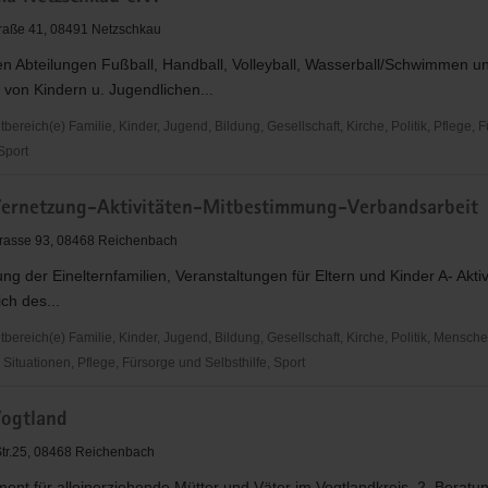
raße 41, 08491 Netzschkau
en Abteilungen Fußball, Handball, Volleyball, Wasserball/Schwimmen u
von Kindern u. Jugendlichen...
reich(e) Familie, Kinder, Jugend, Bildung, Gesellschaft, Kirche, Politik, Pflege, 
 Sport
rnetzung-Aktivitäten-Mitbestimmung-Verbandsarbeit
u
trasse 93, 08468 Reichenbach
ng der Einelternfamilien, Veranstaltungen für Eltern und Kinder A- Aktiv
ich des...
ereich(e) Familie, Kinder, Jugend, Bildung, Gesellschaft, Kirche, Politik, Mensche
ituationen, Pflege, Fürsorge und Selbsthilfe, Sport
ogtland
g-
-
-Str.25, 08468 Reichenbach
mung-
nt für alleinerziehende Mütter und Väter im Vogtlandkreis, 2. Beratu