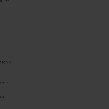
hsen e.
arauf
usik,