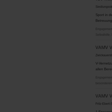
Mylau
Siedlungsst
1891
Sport in d
e.
Betreuung 
V.
Engagementbe
Selbsthilfe,
TSV
VAMV Ve
Nema
Netzschka
Zwickauers
e.V.
V-Vernetzu
allen Bere
Engagementb
besonderen S
VAMV
VAMV V
Vernetzun
Aktivitäten
Fritz-Ebert
Mitbestim
1.Engageme