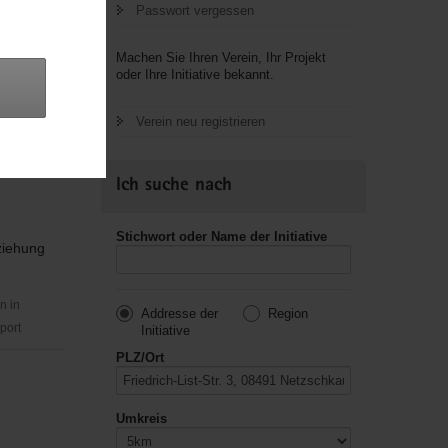
Passwort vergessen
Machen Sie Ihren Verein, Ihr Projekt
oder Ihre Initiative bekannt.
nd
Verein neu registrieren
Ich suche nach
Stichwort oder Name der Initiative
ziehung
n in
Addresse der
Region
port
Initiative
PLZ/Ort
Umkreis