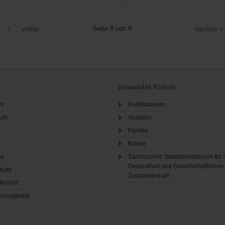
ehender
Seite 8 von 9
vorige
nächste
rband
Verwandte Portale
ht
Publikationen
sum
Soziales
Familie
Kinder
ur
Sächsisches Staatsministerium für 
Gesundheit und Gesellschaftlichen
hutz
Zusammenhalt
freiheit
renzgesetz