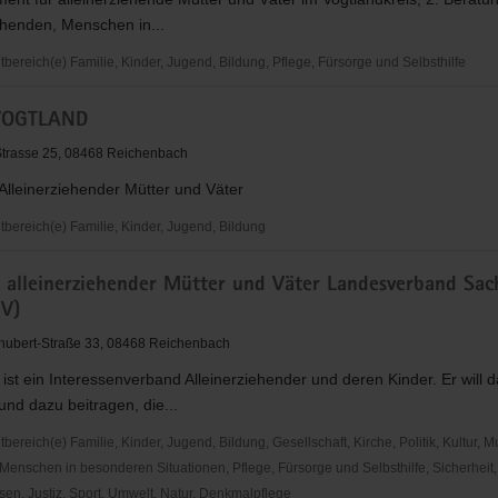
rbeit
ehenden, Menschen in...
ereich(e) Familie, Kinder, Jugend, Bildung, Pflege, Fürsorge und Selbsthilfe
VOGTLAND
-Strasse 25, 08468 Reichenbach
 Alleinerziehender Mütter und Väter
ereich(e) Familie, Kinder, Jugend, Bildung
 alleinerziehender Mütter und Väter Landesverband Sac
ND
V)
hubert-Straße 33, 08468 Reichenbach
st ein Interessenverband Alleinerziehender und deren Kinder. Er will d
und dazu beitragen, die...
reich(e) Familie, Kinder, Jugend, Bildung, Gesellschaft, Kirche, Politik, Kultur, M
Menschen in besonderen Situationen, Pflege, Fürsorge und Selbsthilfe, Sicherheit,
en, Justiz, Sport, Umwelt, Natur, Denkmalpflege