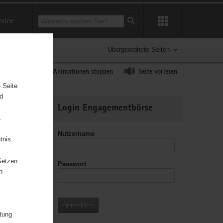
Suchbegriff
rvice
Suche starten
Übergeordnete Seiten
ast erhöhen
Animationen stoppen
Seite vorlesen
 Seite
nd
Weitere
Login Engagementbörse
Informationen
.
Nutzername
tnis.
Setzen
Passwort
leitzahl
n
Anmelden
itung