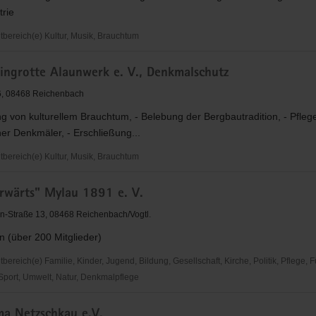
trie
ereich(e) Kultur, Musik, Brauchtum
verein
eingrotte Alaunwerk e. V., Denkmalschutz
cher
6, 08468 Reichenbach
trie
g von kulturellem Brauchtum, - Belebung der Bergbautradition, - Pfleg
er Denkmäler, - Erschließung...
ereich(e) Kultur, Musik, Brauchtum
grotte
rwärts" Mylau 1891 e. V.
n-Straße 13, 08468 Reichenbach/Vogtl.
n (über 200 Mitglieder)
chutz
reich(e) Familie, Kinder, Jugend, Bildung, Gesellschaft, Kirche, Politik, Pflege, 
 Sport, Umwelt, Natur, Denkmalpflege
a Netzschkau e.V.