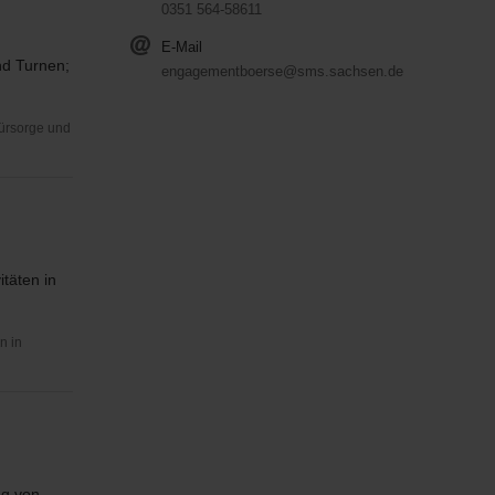
0351 564-58611
E-Mail
nd Turnen;
engagementboerse@sms.sachsen.de
Fürsorge und
itäten in
n in
ng von