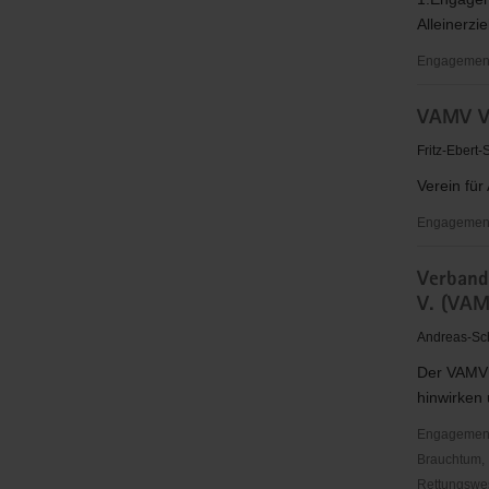
Verbandsa
Alleinerzi
Engagementb
VAMV
VAMV 
Vogtland
Fritz-Ebert
Verein für
Engagementb
VAMV
Verband
VOGTLA
V. (VAM
Andreas-Sc
Der VAMV i
hinwirken 
Engagementbe
Brauchtum, 
Rettungswes