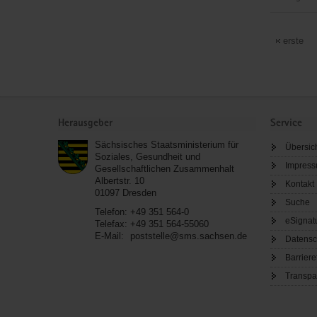
Verband
alleinerzi
erste
Mütter
und
Väter
Landesve
Service
Sachsen
Herausgeber
Service
e.
Sächsisches Staatsministerium für
Übersic
V.
Soziales, Gesundheit und
(VAMV)
Impres
Gesellschaftlichen Zusammenhalt
Albertstr. 10
Kontakt
01097
Dresden
Suche
Telefon:
+49 351 564-0
eSignat
Telefax:
+49 351 564-55060
E-Mail:
poststelle@sms.sachsen.de
Datensc
Barriere
Transpa