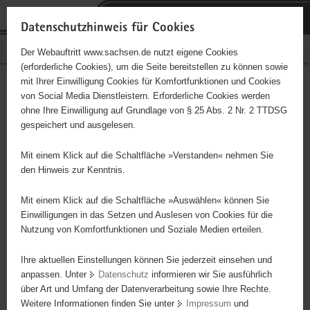
P
Portalübergreifende
o
H
Navigation
Datenschutzhinweis für Cookies
r
a
S
Bürgerschaftliches Engagement
Der Webauftritt www.sachsen.de nutzt eigene Cookies
t
u
e
(erforderliche Cookies), um die Seite bereitstellen zu können sowie
a
p
r
mit Ihrer Einwilligung Cookies für Komfortfunktionen und Cookies
l
t
v
Hauptinhalt
Engagementbörse
von Social Media Dienstleistern. Erforderliche Cookies werden
ü
i
i
ohne Ihre Einwilligung auf Grundlage von § 25 Abs. 2 Nr. 2 TTDSG
b
n
c
gespeichert und ausgelesen.
e
h
e
Ergebnisse auf Karte anzeigen
r
a
Mit einem Klick auf die Schaltfläche »Verstanden« nehmen Sie
g
l
den Hinweis zur Kenntnis.
r
t
Alles
Initiativen
Projekte
e
Mit einem Klick auf die Schaltfläche »Auswählen« können Sie
Nach Alphabet
Nach Postleitzahl
i
Einwilligungen in das Setzen und Auslesen von Cookies für die
Nutzung von Komfortfunktionen und Soziale Medien erteilen.
f
e
Ihre aktuellen Einstellungen können Sie jederzeit einsehen und
632 Suchergebnisse
n
anpassen. Unter
Datenschutz
informieren wir Sie ausführlich
d
über Art und Umfang der Datenverarbeitung sowie Ihre Rechte.
Mundwerk e.V. Freital
e
Weitere Informationen finden Sie unter
Impressum
und
N