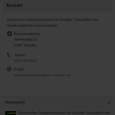
Kontakt
Sächsisches Staatsministerium für Soziales, Gesundheit und
Gesellschaftlichen Zusammenhalt
Besucheradresse:
Albertstraße 10
01097 Dresden
Telefon:
0351 564-58611
E-Mail
engagementboerse@sms.sachsen.de
Service
Herausgeber
Sächsisches Staatsministerium für Soziales, Gesundheit und