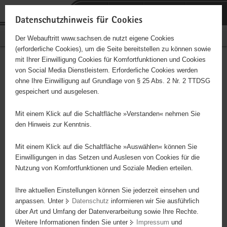
P
Portalübergreifende
o
H
Navigation
Datenschutzhinweis für Cookies
r
a
S
Bürgerschaftliches Engagement
Der Webauftritt www.sachsen.de nutzt eigene Cookies
t
u
e
(erforderliche Cookies), um die Seite bereitstellen zu können sowie
a
p
r
mit Ihrer Einwilligung Cookies für Komfortfunktionen und Cookies
l
t
v
Hauptinhalt
Engagementbörse
von Social Media Dienstleistern. Erforderliche Cookies werden
ü
i
i
ohne Ihre Einwilligung auf Grundlage von § 25 Abs. 2 Nr. 2 TTDSG
b
n
c
gespeichert und ausgelesen.
e
h
e
Ergebnisse auf Karte anzeigen
r
a
Mit einem Klick auf die Schaltfläche »Verstanden« nehmen Sie
g
l
den Hinweis zur Kenntnis.
r
t
Alles
Initiativen
Projekte
e
Mit einem Klick auf die Schaltfläche »Auswählen« können Sie
Nach Alphabet
Nach Postleitzahl
i
Einwilligungen in das Setzen und Auslesen von Cookies für die
Nutzung von Komfortfunktionen und Soziale Medien erteilen.
f
e
Ihre aktuellen Einstellungen können Sie jederzeit einsehen und
632 Suchergebnisse
n
anpassen. Unter
Datenschutz
informieren wir Sie ausführlich
d
über Art und Umfang der Datenverarbeitung sowie Ihre Rechte.
"coloRadio" Radio-Initiative Dresden e.V.
e
Weitere Informationen finden Sie unter
Impressum
und
N