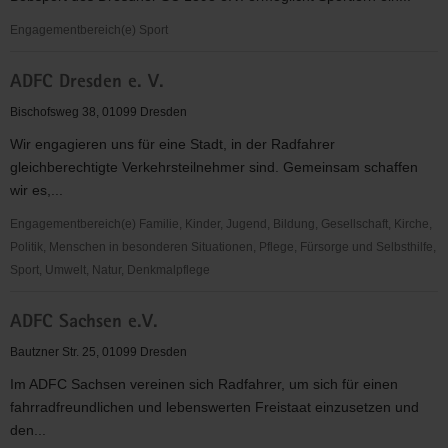
Dresden
e.V.
Engagementbereich(e) Sport
Abteilung
ADFC Dresden e. V.
Rennrodel,
Skeleton
Bischofsweg 38, 01099 Dresden
&
Wir engagieren uns für eine Stadt, in der Radfahrer
Bobsport
gleichberechtigte Verkehrsteilnehmer sind. Gemeinsam schaffen
des
wir es,...
Dresdner
SC
Engagementbereich(e) Familie, Kinder, Jugend, Bildung, Gesellschaft, Kirche,
1898
Politik, Menschen in besonderen Situationen, Pflege, Fürsorge und Selbsthilfe,
e.V.
Sport, Umwelt, Natur, Denkmalpflege
ADFC
ADFC Sachsen e.V.
Dresden
e.
Bautzner Str. 25, 01099 Dresden
V.
Im ADFC Sachsen vereinen sich Radfahrer, um sich für einen
fahrradfreundlichen und lebenswerten Freistaat einzusetzen und
den...