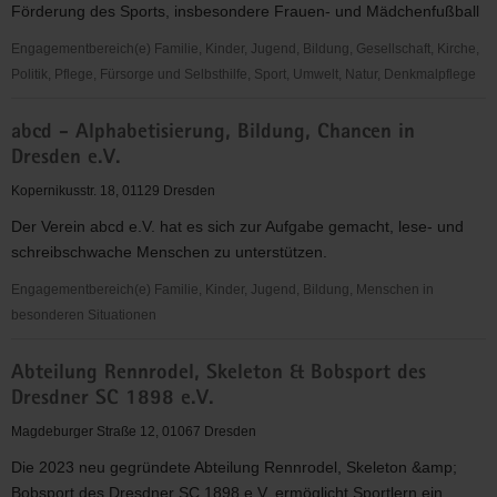
Förderung des Sports, insbesondere Frauen- und Mädchenfußball
"Frauen
für
Engagementbereich(e) Familie, Kinder, Jugend, Bildung, Gesellschaft, Kirche,
Frauen
Politik, Pflege, Fürsorge und Selbsthilfe, Sport, Umwelt, Natur, Denkmalpflege
e.V."
1.
abcd - Alphabetisierung, Bildung, Chancen in
FFC
Dresden e.V.
Fortuna
Dresden
Kopernikusstr. 18, 01129 Dresden
Rähnitz
Der Verein abcd e.V. hat es sich zur Aufgabe gemacht, lese- und
e.
schreibschwache Menschen zu unterstützen.
V.
Engagementbereich(e) Familie, Kinder, Jugend, Bildung, Menschen in
besonderen Situationen
abcd
Abteilung Rennrodel, Skeleton & Bobsport des
-
Dresdner SC 1898 e.V.
Alphabetisierung,
Bildung,
Magdeburger Straße 12, 01067 Dresden
Chancen
Die 2023 neu gegründete Abteilung Rennrodel, Skeleton &amp;
in
Bobsport des Dresdner SC 1898 e.V. ermöglicht Sportlern ein...