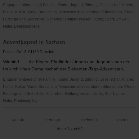
Engagementbereich(e) Familie, Kinder, Jugend, Bildung, Gesellschaft, Kirche,
Politik, Kultur, Musik, Brauchtum, Menschen in besonderen Situationen, Pflege,
Fürsorge und Selbsthilfe, Sicherheit, Rettungswesen, Justiz, Sport, Umwelt,
Natur, Denkmalpflege
ADFC
Adventjugend in Sachsen
Sachsen
e.V.
Poststraße 13, 01159 Dresden
Wir sind... ... die Kinder, Pfadfinder /-innen und Jugendlichen der
freikirchlichen Gemeinschaft der Siebenten-Tags-Adventisten...
Engagementbereich(e) Familie, Kinder, Jugend, Bildung, Gesellschaft, Kirche,
Politik, Kultur, Musik, Brauchtum, Menschen in besonderen Situationen, Pflege,
Fürsorge und Selbsthilfe, Sicherheit, Rettungswesen, Justiz, Sport, Umwelt,
Natur, Denkmalpflege
Adventjugend
in
erste
vorige
nächste
letzte
Sachsen
Seite 1 von 64