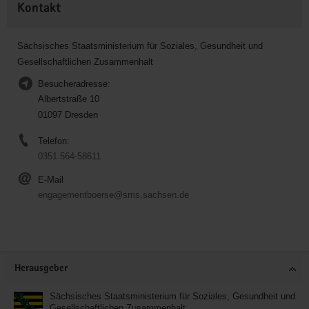
Kontakt
Sächsisches Staatsministerium für Soziales, Gesundheit und
Gesellschaftlichen Zusammenhalt
Besucheradresse:
Albertstraße 10
01097 Dresden
Telefon:
0351 564-58611
E-Mail
engagementboerse@sms.sachsen.de
Service
Herausgeber
Sächsisches Staatsministerium für Soziales, Gesundheit und
Gesellschaftlichen Zusammenhalt