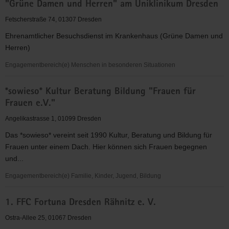
"Grüne Damen und Herren" am Uniklinikum Dresden
für
Christus"
Fetscherstraße 74, 01307 Dresden
(EC)
Ehrenamtlicher Besuchsdienst im Krankenhaus (Grüne Damen und
-
Herren)
Elbingeröder
Jugendverband
Engagementbereich(e) Menschen in besonderen Situationen
(EEC)
"Grüne
Gruppe
*sowieso* Kultur Beratung Bildung "Frauen für
Damen
Dresden
Frauen e.V."
und
Herren"
Angelikastrasse 1, 01099 Dresden
am
Das *sowieso* vereint seit 1990 Kultur, Beratung und Bildung für
Uniklinikum
Frauen unter einem Dach. Hier können sich Frauen begegnen
Dresden
und...
Engagementbereich(e) Familie, Kinder, Jugend, Bildung
*sowieso*
1. FFC Fortuna Dresden Rähnitz e. V.
Kultur
Beratung
Ostra-Allee 25, 01067 Dresden
Bildung