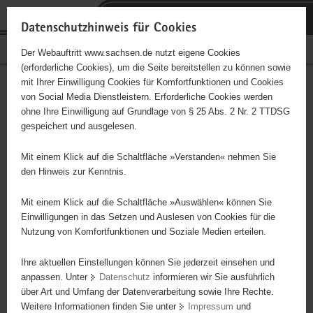
P
Portalübergreifende
o
H
Navigation
Datenschutzhinweis für Cookies
r
a
S
Bürgerschaftliches Engagement
Der Webauftritt www.sachsen.de nutzt eigene Cookies
t
u
e
(erforderliche Cookies), um die Seite bereitstellen zu können sowie
a
p
r
mit Ihrer Einwilligung Cookies für Komfortfunktionen und Cookies
l
t
v
Hauptinhalt
Engagementbörse
von Social Media Dienstleistern. Erforderliche Cookies werden
ü
i
i
ohne Ihre Einwilligung auf Grundlage von § 25 Abs. 2 Nr. 2 TTDSG
b
n
c
gespeichert und ausgelesen.
e
h
e
Ergebnisse auf Karte anzeigen
r
a
Mit einem Klick auf die Schaltfläche »Verstanden« nehmen Sie
g
l
den Hinweis zur Kenntnis.
r
t
Alles
Initiativen
Projekte
e
Mit einem Klick auf die Schaltfläche »Auswählen« können Sie
Nach Alphabet
Nach Postleitzahl
i
Einwilligungen in das Setzen und Auslesen von Cookies für die
Nutzung von Komfortfunktionen und Soziale Medien erteilen.
f
e
Ihre aktuellen Einstellungen können Sie jederzeit einsehen und
72 Suchergebnisse
n
anpassen. Unter
Datenschutz
informieren wir Sie ausführlich
d
über Art und Umfang der Datenverarbeitung sowie Ihre Rechte.
TSV Bischofswerda e. V.
e
Weitere Informationen finden Sie unter
Impressum
und
N