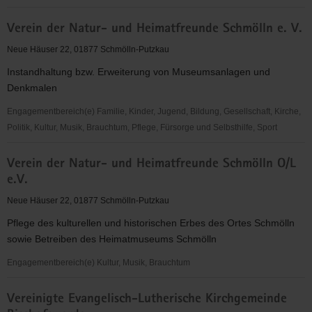
Ver.
Verein der Natur- und Heimatfreunde Schmölln e. V.
Ev.-
Luth.
Neue Häuser 22, 01877 Schmölln-Putzkau
KG
Instandhaltung bzw. Erweiterung von Museumsanlagen und
Bischofswerda
Denkmalen
Engagementbereich(e) Familie, Kinder, Jugend, Bildung, Gesellschaft, Kirche,
Politik, Kultur, Musik, Brauchtum, Pflege, Fürsorge und Selbsthilfe, Sport
Verein
Verein der Natur- und Heimatfreunde Schmölln O/L
der
e.V.
Natur-
und
Neue Häuser 22, 01877 Schmölln-Putzkau
Heimatfreunde
Pflege des kulturellen und historischen Erbes des Ortes Schmölln
Schmölln
sowie Betreiben des Heimatmuseums Schmölln
e.
V.
Engagementbereich(e) Kultur, Musik, Brauchtum
Verein
Vereinigte Evangelisch-Lutherische Kirchgemeinde
der