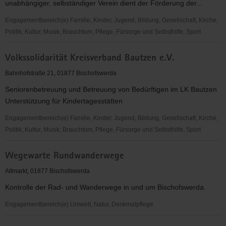
unabhängiger, selbständiger Verein dient der Förderung der...
Engagementbereich(e) Familie, Kinder, Jugend, Bildung, Gesellschaft, Kirche,
Politik, Kultur, Musik, Brauchtum, Pflege, Fürsorge und Selbsthilfe, Sport
Volkssolidarität
Volkssolidarität Kreisverband Bautzen e.V.
Kreisverband
Bautzen
Bahnhofstraße 21, 01877 Bischofswerda
e.V.
Seniorenbetreuung und Betreuung von Bedürftigen im LK Bautzen
Unterstützung für Kindertagesstätten
Engagementbereich(e) Familie, Kinder, Jugend, Bildung, Gesellschaft, Kirche,
Politik, Kultur, Musik, Brauchtum, Pflege, Fürsorge und Selbsthilfe, Sport
Volkssolidarität
Wegewarte Rundwanderwege
Kreisverband
Bautzen
Altmarkt, 01877 Bischofswerda
e.V.
Kontrolle der Rad- und Wanderwege in und um Bischofswerda.
Engagementbereich(e) Umwelt, Natur, Denkmalpflege
Wegewarte