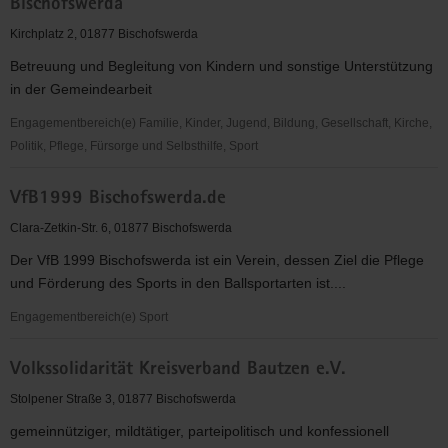
Bischofswerda
Natur-
und
Kirchplatz 2, 01877 Bischofswerda
Heimatfreunde
Betreuung und Begleitung von Kindern und sonstige Unterstützung
Schmölln
in der Gemeindearbeit
O/L
e.V.
Engagementbereich(e) Familie, Kinder, Jugend, Bildung, Gesellschaft, Kirche,
Politik, Pflege, Fürsorge und Selbsthilfe, Sport
Vereinigte
VfB1999 Bischofswerda.de
Evangelisch-
Lutherische
Clara-Zetkin-Str. 6, 01877 Bischofswerda
Kirchgemeinde
Der VfB 1999 Bischofswerda ist ein Verein, dessen Ziel die Pflege
Bischofswerda
und Förderung des Sports in den Ballsportarten ist....
Engagementbereich(e) Sport
VfB1999
Volkssolidarität Kreisverband Bautzen e.V.
Bischofswerda.de
Stolpener Straße 3, 01877 Bischofswerda
gemeinnütziger, mildtätiger, parteipolitisch und konfessionell