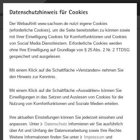
P
Portalübergreifende
o
H
Navigation
Datenschutzhinweis für Cookies
r
a
S
Bürgerschaftliches Engagement
Der Webauftritt www.sachsen.de nutzt eigene Cookies
t
u
e
(erforderliche Cookies), um die Seite bereitstellen zu können sowie
a
p
r
mit Ihrer Einwilligung Cookies für Komfortfunktionen und Cookies
l
t
v
Hauptinhalt
Engagementbörse
von Social Media Dienstleistern. Erforderliche Cookies werden
ü
i
i
ohne Ihre Einwilligung auf Grundlage von § 25 Abs. 2 Nr. 2 TTDSG
b
n
c
gespeichert und ausgelesen.
e
h
e
Ergebnisse auf Karte anzeigen
r
a
Mit einem Klick auf die Schaltfläche »Verstanden« nehmen Sie
g
l
den Hinweis zur Kenntnis.
r
t
Alles
Initiativen
Projekte
e
Mit einem Klick auf die Schaltfläche »Auswählen« können Sie
Nach Alphabet
Nach Postleitzahl
i
Einwilligungen in das Setzen und Auslesen von Cookies für die
Nutzung von Komfortfunktionen und Soziale Medien erteilen.
f
e
Ihre aktuellen Einstellungen können Sie jederzeit einsehen und
72 Suchergebnisse
n
anpassen. Unter
Datenschutz
informieren wir Sie ausführlich
d
über Art und Umfang der Datenverarbeitung sowie Ihre Rechte.
Kultur- und Heimatverein Großdrebnitz e.V.
e
Weitere Informationen finden Sie unter
Impressum
und
N