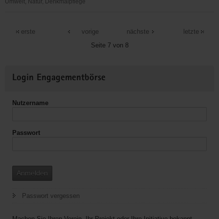
Umwelt, Natur, Denkmalpflege
Wölkauer
Dorfclub
erste
vorige
nächste
letzte
e.V.
Seite 7 von 8
Weitere
Login Engagementbörse
Informationen
Nutzername
Passwort
Anmelden
Passwort vergessen
Machen Sie Ihren Verein, Ihr Projekt oder Ihre Initiative bekannt.