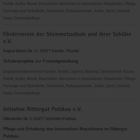
Politik, Kultur, Musik, Brauchtum, Menschen in besonderen Situationen, Pflege,
Fürsorge und Selbsthilfe, Sicherheit, Rettungswesen, Justiz, Sport, Umwelt,
Natur, Denkmalpflege
Gemeinnütziger
Förderverein der Steinmetzschule und ihrer Schüler
Förderverein
e.V.
des
Steinmetz-
August-Bebel-Str. 17, 01877 Demitz- Thumitz
und
Schülerprojekte zur Freizeitgestaltung
Bildhauerhandwerks
Sachsen
Engagementbereich(e) Familie, Kinder, Jugend, Bildung, Gesellschaft, Kirche,
e.V.
Politik, Kultur, Musik, Brauchtum, Menschen in besonderen Situationen, Pflege,
Fürsorge und Selbsthilfe, Sicherheit, Rettungswesen, Justiz, Sport, Umwelt,
Natur, Denkmalpflege
Förderverein
Initiative Rittergut Putzkau e.V.
der
Steinmetzschule
Ottendorfer Str. 3, 01877 Schmölln-Putzkau
und
Pflege und Erhaltung des historsichen Brauchtums im Rittergut
ihrer
Putzkau
Schüler