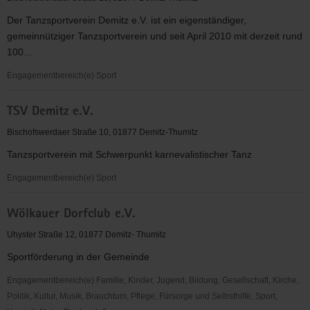
e.V.
Der Tanzsportverein Demitz e.V. ist ein eigenständiger,
gemeinnütziger Tanzsportverein und seit April 2010 mit derzeit rund
100...
Engagementbereich(e) Sport
Tanzsportverein
TSV Demitz e.V.
Demitz
Bischofswerdaer Straße 10, 01877 Demitz-Thumitz
Tanzsportverein mit Schwerpunkt karnevalistischer Tanz
Engagementbereich(e) Sport
TSV
Wölkauer Dorfclub e.V.
Demitz
e.V.
Uhyster Straße 12, 01877 Demitz- Thumitz
Sportförderung in der Gemeinde
Engagementbereich(e) Familie, Kinder, Jugend, Bildung, Gesellschaft, Kirche,
Politik, Kultur, Musik, Brauchtum, Pflege, Fürsorge und Selbsthilfe, Sport,