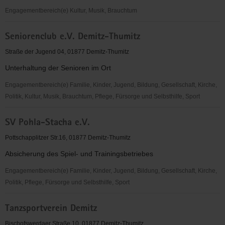
e.V.
Engagementbereich(e) Kultur, Musik, Brauchtum
Initiative
Seniorenclub e.V. Demitz-Thumitz
Rittergut
Putzkau
Straße der Jugend 04, 01877 Demitz-Thumitz
e.V.
Unterhaltung der Senioren im Ort
Engagementbereich(e) Familie, Kinder, Jugend, Bildung, Gesellschaft, Kirche,
Politik, Kultur, Musik, Brauchtum, Pflege, Fürsorge und Selbsthilfe, Sport
Seniorenclub
SV Pohla-Stacha e.V.
e.V.
Demitz-
Pottschapplitzer Str.16, 01877 Demitz-Thumitz
Thumitz
Absicherung des Spiel- und Trainingsbetriebes
Engagementbereich(e) Familie, Kinder, Jugend, Bildung, Gesellschaft, Kirche,
Politik, Pflege, Fürsorge und Selbsthilfe, Sport
SV
Tanzsportverein Demitz
Pohla-
Stacha
Bischofswerdaer Straße 10, 01877 Demitz-Thumitz