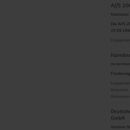
A//S 20
G-
Haus
Rabenauer S
Kleinnaun
Die A//S 
e.V.
23.09.199
Engagementb
A//S
Hainsber
2000und
privates
An der Klei
Institut
Förderung
Arbeitsför
und
Engagementbe
Lernen
Brauchtum, 
gGmbH
Rettungswes
Hainsberg
Deutsche
Sportverei
GmbH
e.V.
Dresdner St