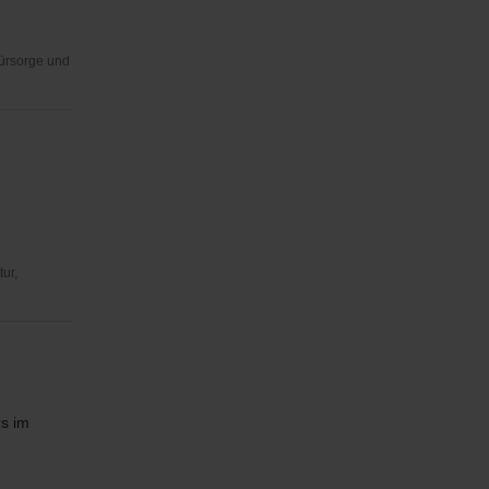
Fürsorge und
ur,
rs im