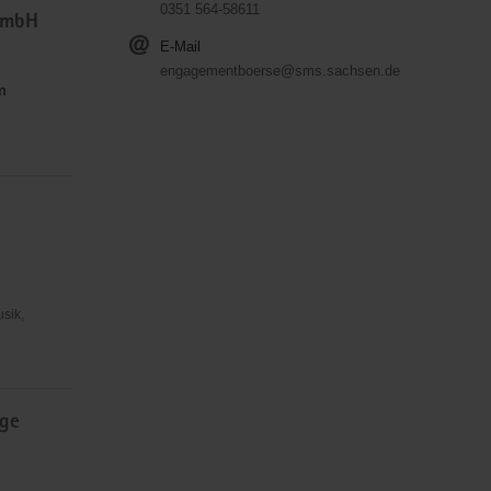
0351 564-58611
gGmbH
E-Mail
engagementboerse@sms.sachsen.de
m
usik,
ige