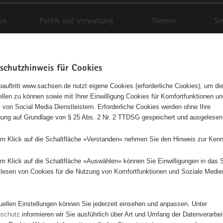
en
Politik und Verwaltung
Themen
Se
schutzhinweis für Cookies
Schriftgröße anpassen
Kontr
auftritt www.sachsen.de nutzt eigene Cookies (erforderliche Cookies), um die
tellen zu können sowie mit Ihrer Einwilligung Cookies für Komfortfunktionen u
t
agementbörse
 von Social Media Dienstleistern. Erforderliche Cookies werden ohne Ihre
igung auf Grundlage von § 25 Abs. 2 Nr. 2 TTDSG gespeichert und ausgelesen
isse auf Karte anzeigen
em Klick auf die Schaltfläche »Verstanden« nehmen Sie den Hinweis zur Kenn
em Klick auf die Schaltfläche »Auswählen« können Sie Einwilligungen in das 
Initiativen
Projekte
Nach Alphabet
Nach Post
lesen von Cookies für die Nutzung von Komfortfunktionen und Soziale Medie
tuellen Einstellungen können Sie jederzeit einsehen und anpassen. Unter
66 Suchergebnisse
nschutz
informieren wir Sie ausführlich über Art und Umfang der Datenverarbe