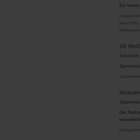
Ein Verein
Engagementbe
Brauchtum, 
Rettungswes
Club
SG Weiß
der
Freitaler
Schulstr.29,
Bedachun
Sportverei
e.
V.
Engagementb
SG
Heimatv
Weißig
1861
Steigerstras
e.V.
Der Satzu
verwirklic
Engagementb
Heimatver