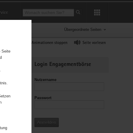
Suchbegriff
rvice
Suche starten
Übergeordnete Seiten
ast erhöhen
Animationen stoppen
Seite vorlesen
 Seite
nd
Weitere
Login Engagementbörse
Informationen
.
Nutzername
tnis.
Setzen
Passwort
leitzahl
n
Anmelden
itung