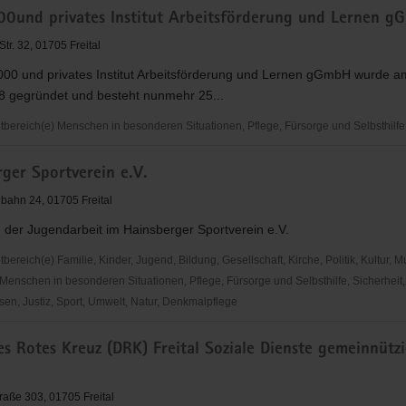
00und privates Institut Arbeitsförderung und Lernen 
tr. 32, 01705 Freital
dorf
2000 und privates Institut Arbeitsförderung und Lernen gGmbH wurde a
8 gegründet und besteht nunmehr 25...
ereich(e) Menschen in besonderen Situationen, Pflege, Fürsorge und Selbsthilfe
ger Sportverein e.V.
nbahn 24, 01705 Freital
 der Jugendarbeit im Hainsberger Sportverein e.V.
derung
reich(e) Familie, Kinder, Jugend, Bildung, Gesellschaft, Kirche, Politik, Kultur, M
Menschen in besonderen Situationen, Pflege, Fürsorge und Selbsthilfe, Sicherheit,
en, Justiz, Sport, Umwelt, Natur, Denkmalpflege
er
s Rotes Kreuz (DRK) Freital Soziale Dienste gemeinnütz
n
raße 303, 01705 Freital