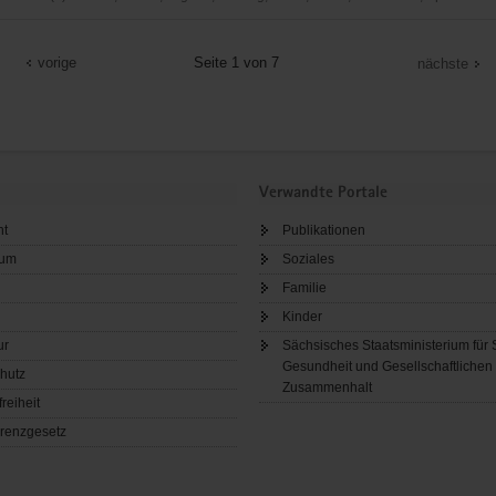
fe
vorige
Seite 1 von 7
nächste
Verwandte Portale
ht
Publikationen
sum
Soziales
Familie
Kinder
ur
Sächsisches Staatsministerium für 
Gesundheit und Gesellschaftlichen
hutz
Zusammenhalt
freiheit
renzgesetz