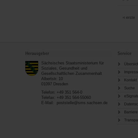
Kreativköp
Freital
erste
e.V.
Service
Herausgeber
Service
Sächsisches Staatsministerium für
Übersic
Soziales, Gesundheit und
Impres
Gesellschaftlichen Zusammenhalt
Albertstr. 10
Kontakt
01097
Dresden
Suche
Telefon:
+49 351 564-0
eSignat
Telefax:
+49 351 564-55060
E-Mail:
poststelle@sms.sachsen.de
Datensc
Barriere
Transpa