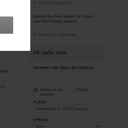
Passwort vergessen
Machen Sie Ihren Verein, Ihr Projekt
oder Ihre Initiative bekannt.
Verein neu registrieren
Ich suche nach
Stichwort oder Name der Initiative
tigte
usik,
Addresse der
Region
Initiative
PLZ/Ort
Umkreis