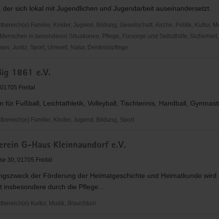
, der sich lokal mit Jugendlichen und Jugendarbeit auseinandersetzt.
reich(e) Familie, Kinder, Jugend, Bildung, Gesellschaft, Kirche, Politik, Kultur, M
Menschen in besonderen Situationen, Pflege, Fürsorge und Selbsthilfe, Sicherheit,
en, Justiz, Sport, Umwelt, Natur, Denkmalpflege
ig 1861 e.V.
 01705 Freital
g
n für Fußball, Leichtathletik, Volleyball, Tischtennis, Handball, Gymnast
ereich(e) Familie, Kinder, Jugend, Bildung, Sport
erein G-Haus Kleinnaundorf e.V.
se 30, 01705 Freital
ngszweck der Förderung der Heimatgeschichte und Heimatkunde wird
ht insbesondere durch die Pflege...
ereich(e) Kultur, Musik, Brauchtum
ein