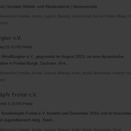
st | Sozialer Möbel- und Kleiderdienst | Seniorenclub
reich(e) Familie, Kinder, Jugend, Bildung, Gesellschaft, Kirche, Politik, Pflege, 
 Sport
gker e.V.
g 23, 01705 Freital
n WindBurgker e.V., gegründet im August 2023, ist eine dynamische
ative in Freital-Burgk, Sachsen. Ihre...
ereich(e) Familie, Kinder, Jugend, Bildung, Kultur, Musik, Brauchtum, Umwelt, Nat
zige
ege
ker
öpfe Freital e.V.
str. 5, 01705 Freital
 Kreativköpfe Freital e.V. besteht seit Dezember 2016 und ist besonde
d Jugendbereich tätig. Stark...
ereich(e) Familie, Kinder, Jugend, Bildung, Kultur, Musik, Brauchtum, Sport