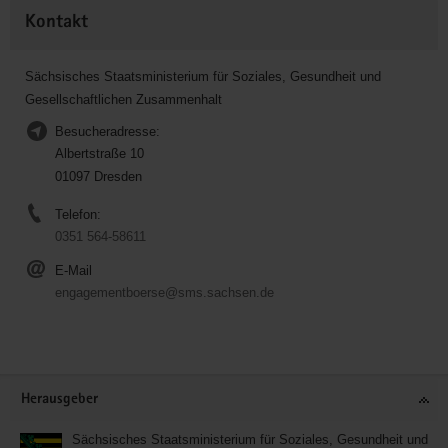
Kontakt
Sächsisches Staatsministerium für Soziales, Gesundheit und
Gesellschaftlichen Zusammenhalt
Besucheradresse:
Albertstraße 10
01097 Dresden
Telefon:
0351 564-58611
E-Mail
engagementboerse@sms.sachsen.de
Service
Herausgeber
Sächsisches Staatsministerium für Soziales, Gesundheit und