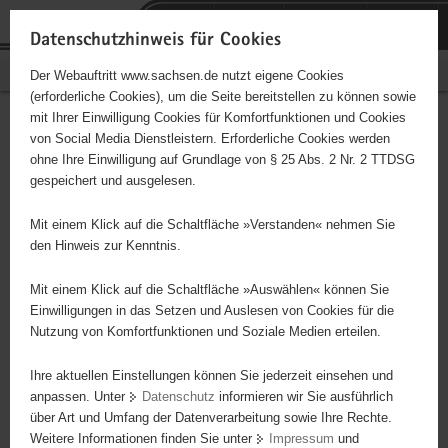
P
Portalübergreifende
o
H
Navigation
Datenschutzhinweis für Cookies
r
a
S
Bürgerschaftliches Engagement
Der Webauftritt www.sachsen.de nutzt eigene Cookies
t
u
e
(erforderliche Cookies), um die Seite bereitstellen zu können sowie
a
p
r
mit Ihrer Einwilligung Cookies für Komfortfunktionen und Cookies
l
t
v
Hauptinhalt
Engagementbörse
von Social Media Dienstleistern. Erforderliche Cookies werden
ü
i
i
ohne Ihre Einwilligung auf Grundlage von § 25 Abs. 2 Nr. 2 TTDSG
b
n
c
gespeichert und ausgelesen.
e
h
e
Ergebnisse auf Karte anzeigen
r
a
Mit einem Klick auf die Schaltfläche »Verstanden« nehmen Sie
g
l
den Hinweis zur Kenntnis.
r
t
Alles
Initiativen
Projekte
e
Mit einem Klick auf die Schaltfläche »Auswählen« können Sie
Nach Alphabet
Nach Postleitzahl
i
Einwilligungen in das Setzen und Auslesen von Cookies für die
Nutzung von Komfortfunktionen und Soziale Medien erteilen.
f
e
Ihre aktuellen Einstellungen können Sie jederzeit einsehen und
32 Suchergebnisse
n
anpassen. Unter
Datenschutz
informieren wir Sie ausführlich
d
über Art und Umfang der Datenverarbeitung sowie Ihre Rechte.
Zusammenleben e.V.
e
Weitere Informationen finden Sie unter
Impressum
und
N