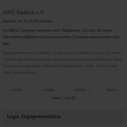
ADFC
ADFC Sachsen e.V.
Dresden
e.
Bautzner Str. 25, 01099 Dresden
V.
Im ADFC Sachsen vereinen sich Radfahrer, um sich für einen
fahrradfreundlichen und lebenswerten Freistaat einzusetzen und
den...
Engagementbereich(e) Familie, Kinder, Jugend, Bildung, Gesellschaft, Kirche,
Politik, Kultur, Musik, Brauchtum, Menschen in besonderen Situationen, Pflege,
Fürsorge und Selbsthilfe, Sicherheit, Rettungswesen, Justiz, Sport, Umwelt,
Natur, Denkmalpflege
ADFC
Sachsen
erste
vorige
nächste
letzte
e.V.
Seite 1 von 65
Weitere
Login Engagementbörse
Informationen