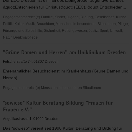
Der EEC-Dresden ist ein Teil des Elbingeröder Jugendverbandes
&quot;Entschieden für Christus&quot; (EEC). &quot;Entschieden...
Engagementbereich(e) Familie, Kinder, Jugend, Bildung, Gesellschaft, Kirche,
Politik, Kultur, Musik, Brauchtum, Menschen in besonderen Situationen, Pflege,
Fürsorge und Selbsthilfe, Sicherheit, Rettungswesen, Justiz, Sport, Umwelt,
Natur, Denkmalpflege
"Entschieden
"Grüne Damen und Herren" am Uniklinikum Dresden
für
Christus"
Fetscherstraße 74, 01307 Dresden
(EC)
Ehrenamtlicher Besuchsdienst im Krankenhaus (Grüne Damen und
-
Herren)
Elbingeröder
Jugendverband
Engagementbereich(e) Menschen in besonderen Situationen
(EEC)
"Grüne
Gruppe
*sowieso* Kultur Beratung Bildung "Frauen für
Damen
Dresden
Frauen e.V."
und
Herren"
Angelikastrasse 1, 01099 Dresden
am
Das *sowieso* vereint seit 1990 Kultur, Beratung und Bildung für
Uniklinikum