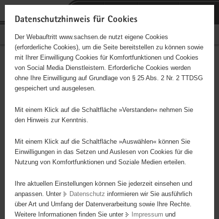
P
Portalübergreifende
o
H
Navigation
Datenschutzhinweis für Cookies
r
a
S
Bürgerschaftliches Engagement
Der Webauftritt www.sachsen.de nutzt eigene Cookies
t
u
e
(erforderliche Cookies), um die Seite bereitstellen zu können sowie
a
p
r
mit Ihrer Einwilligung Cookies für Komfortfunktionen und Cookies
l
t
v
Hauptinhalt
Engagementbörse
von Social Media Dienstleistern. Erforderliche Cookies werden
ü
i
i
ohne Ihre Einwilligung auf Grundlage von § 25 Abs. 2 Nr. 2 TTDSG
b
n
c
gespeichert und ausgelesen.
e
h
e
Ergebnisse auf Karte anzeigen
r
a
Mit einem Klick auf die Schaltfläche »Verstanden« nehmen Sie
g
l
den Hinweis zur Kenntnis.
r
t
Alles
Initiativen
Projekte
e
Mit einem Klick auf die Schaltfläche »Auswählen« können Sie
Nach Alphabet
Nach Postleitzahl
i
Einwilligungen in das Setzen und Auslesen von Cookies für die
Nutzung von Komfortfunktionen und Soziale Medien erteilen.
f
e
Ihre aktuellen Einstellungen können Sie jederzeit einsehen und
642 Suchergebnisse
n
anpassen. Unter
Datenschutz
informieren wir Sie ausführlich
d
über Art und Umfang der Datenverarbeitung sowie Ihre Rechte.
"coloRadio" Radio-Initiative Dresden e.V.
e
Weitere Informationen finden Sie unter
Impressum
und
N