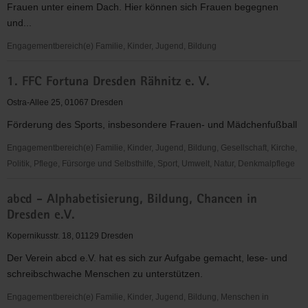
Frauen unter einem Dach. Hier können sich Frauen begegnen
Dresden
und...
Engagementbereich(e) Familie, Kinder, Jugend, Bildung
*sowieso*
1. FFC Fortuna Dresden Rähnitz e. V.
Kultur
Beratung
Ostra-Allee 25, 01067 Dresden
Bildung
Förderung des Sports, insbesondere Frauen- und Mädchenfußball
"Frauen
für
Engagementbereich(e) Familie, Kinder, Jugend, Bildung, Gesellschaft, Kirche,
Frauen
Politik, Pflege, Fürsorge und Selbsthilfe, Sport, Umwelt, Natur, Denkmalpflege
e.V."
1.
abcd - Alphabetisierung, Bildung, Chancen in
FFC
Dresden e.V.
Fortuna
Dresden
Kopernikusstr. 18, 01129 Dresden
Rähnitz
Der Verein abcd e.V. hat es sich zur Aufgabe gemacht, lese- und
e.
schreibschwache Menschen zu unterstützen.
V.
Engagementbereich(e) Familie, Kinder, Jugend, Bildung, Menschen in