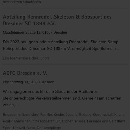
besonderen Situationen
abcd
Abteilung Rennrodel, Skeleton & Bobsport des
-
Dresdner SC 1898 e.V.
Alphabetisierung,
Bildung,
Magdeburger Straße 12, 01067 Dresden
Chancen
Die 2023 neu gegründete Abteilung Rennrodel, Skeleton &amp;
in
Bobsport des Dresdner SC 1898 e.V. ermöglicht Sportlern ein...
Dresden
e.V.
Engagementbereich(e) Sport
Abteilung
ADFC Dresden e. V.
Rennrodel,
Skeleton
Bischofsweg 38, 01099 Dresden
&
Wir engagieren uns für eine Stadt, in der Radfahrer
Bobsport
gleichberechtigte Verkehrsteilnehmer sind. Gemeinsam schaffen
des
wir es,...
Dresdner
SC
Engagementbereich(e) Familie, Kinder, Jugend, Bildung, Gesellschaft, Kirche,
1898
Politik, Menschen in besonderen Situationen, Pflege, Fürsorge und Selbsthilfe,
e.V.
Sport, Umwelt, Natur, Denkmalpflege