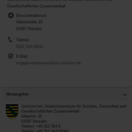
Gesellschaftlichen Zusammenhalt
Besucheradresse:
Albertstraße 10
01097 Dresden
Telefon:
0351 564-58611
E-Mail
engagementboerse@sms.sachsen.de
Service
Herausgeber
Sächsisches Staatsministerium für Soziales, Gesundheit und
Gesellschaftlichen Zusammenhalt
Albertstr. 10
01097
Dresden
Telefon:
+49 351 564-0
Telefax:
+49 351 564-55060