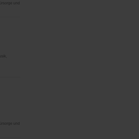
Fürsorge und
usik,
Fürsorge und