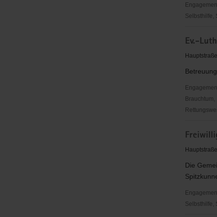
Stein
Engagementbe
Selbsthilfe,
Ev.-
Ev.-Lut
Luth.
Kirchgeme
Hauptstraße
Eibau
Betreuung
Engagementbe
Brauchtum, 
Rettungswes
Ev.-
Freiwill
Luth.
Kirchgeme
Hauptstraße
Leutersdor
Die Gemei
Spitzkunne
Engagementbe
Selbsthilfe,