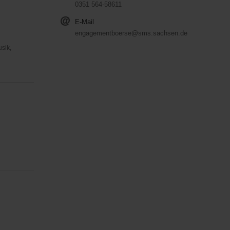
0351 564-58611
E-Mail
engagementboerse@sms.sachsen.de
usik,