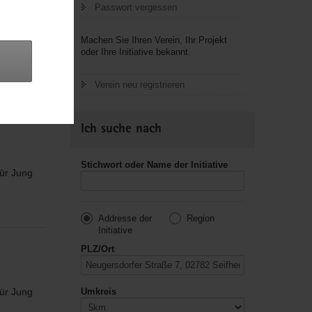
Passwort vergessen
Machen Sie Ihren Verein, Ihr Projekt
oder Ihre Initiative bekannt.
 von 1614
Verein neu registrieren
Ich suche nach
Stichwort oder Name der Initiative
für Jung
n
Addresse der
Region
Initiative
PLZ/Ort
für Jung
Umkreis