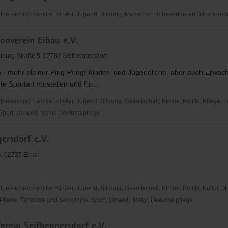
ereich(e) Familie, Kinder, Jugend, Bildung, Menschen in besonderen Situatione
onverein Eibau e.V.
e
urg-Straße 5, 02782 Seifhennersdorf
 - mehr als nur Ping-Pong! Kinder- und Jugendliche, aber auch Erwac
te Sportart vorstellen und für...
reich(e) Familie, Kinder, Jugend, Bildung, Gesellschaft, Kirche, Politik, Pflege, 
 Sport, Umwelt, Natur, Denkmalpflege
verein
ersdorf e.V.
4, 02727 Eibau
reich(e) Familie, Kinder, Jugend, Bildung, Gesellschaft, Kirche, Politik, Kultur, M
Pflege, Fürsorge und Selbsthilfe, Sport, Umwelt, Natur, Denkmalpflege
erein Seifhennersdorf e.V.
rf