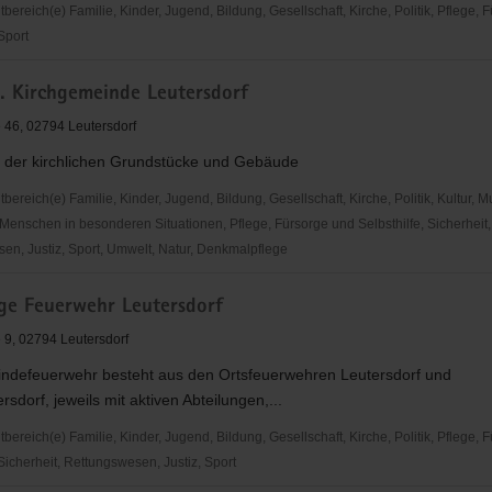
reich(e) Familie, Kinder, Jugend, Bildung, Gesellschaft, Kirche, Politik, Pflege, 
 Sport
h. Kirchgemeinde Leutersdorf
inde
 46, 02794 Leutersdorf
 der kirchlichen Grundstücke und Gebäude
reich(e) Familie, Kinder, Jugend, Bildung, Gesellschaft, Kirche, Politik, Kultur, M
Menschen in besonderen Situationen, Pflege, Fürsorge und Selbsthilfe, Sicherheit,
en, Justiz, Sport, Umwelt, Natur, Denkmalpflege
ige Feuerwehr Leutersdorf
inde
 9, 02794 Leutersdorf
f
ndefeuerwehr besteht aus den Ortsfeuerwehren Leutersdorf und
rsdorf, jeweils mit aktiven Abteilungen,...
reich(e) Familie, Kinder, Jugend, Bildung, Gesellschaft, Kirche, Politik, Pflege, 
 Sicherheit, Rettungswesen, Justiz, Sport