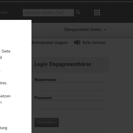
Suchbegriff
rvice
Suche starten
Übergeordnete Seiten
ast erhöhen
Animationen stoppen
Seite vorlesen
 Seite
nd
Weitere
Login Engagementbörse
Informationen
.
Nutzername
tnis.
Setzen
Passwort
leitzahl
n
Anmelden
itung