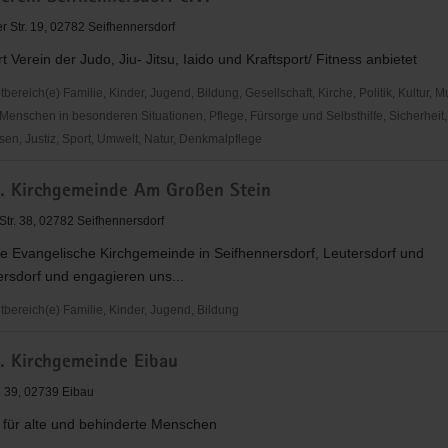
r Str. 19, 02782 Seifhennersdorf
 Verein der Judo, Jiu- Jitsu, Iaido und Kraftsport/ Fitness anbietet
reich(e) Familie, Kinder, Jugend, Bildung, Gesellschaft, Kirche, Politik, Kultur, M
Menschen in besonderen Situationen, Pflege, Fürsorge und Selbsthilfe, Sicherheit,
en, Justiz, Sport, Umwelt, Natur, Denkmalpflege
h. Kirchgemeinde Am Großen Stein
rsdorf
tr. 38, 02782 Seifhennersdorf
ie Evangelische Kirchgemeinde in Seifhennersdorf, Leutersdorf und
rsdorf und engagieren uns...
ereich(e) Familie, Kinder, Jugend, Bildung
h. Kirchgemeinde Eibau
inde
 39, 02739 Eibau
t für alte und behinderte Menschen