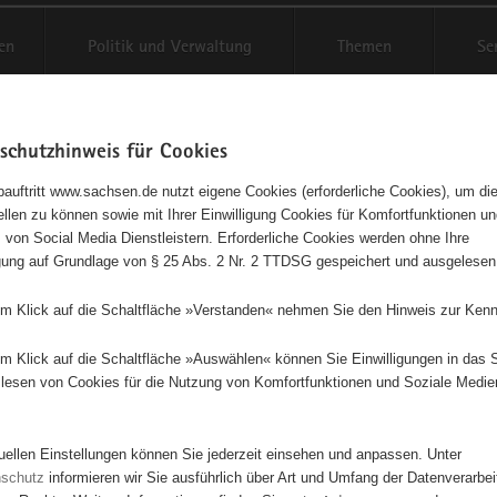
en
Politik und Verwaltung
Themen
Se
schutzhinweis für Cookies
Schriftgröße anpassen
Kontr
auftritt www.sachsen.de nutzt eigene Cookies (erforderliche Cookies), um die
tellen zu können sowie mit Ihrer Einwilligung Cookies für Komfortfunktionen u
t
agementbörse
 von Social Media Dienstleistern. Erforderliche Cookies werden ohne Ihre
igung auf Grundlage von § 25 Abs. 2 Nr. 2 TTDSG gespeichert und ausgelesen
isse auf Karte anzeigen
em Klick auf die Schaltfläche »Verstanden« nehmen Sie den Hinweis zur Kenn
em Klick auf die Schaltfläche »Auswählen« können Sie Einwilligungen in das 
Initiativen
Projekte
Nach Alphabet
Nach Post
lesen von Cookies für die Nutzung von Komfortfunktionen und Soziale Medie
tuellen Einstellungen können Sie jederzeit einsehen und anpassen. Unter
47 Suchergebnisse
nschutz
informieren wir Sie ausführlich über Art und Umfang der Datenverarbe