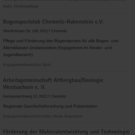
Natur, Denkmalpflege
Sport-
Bogensportclub Chemnitz-Rabenstein e.V.
und
Spielverein
Oberfrohnaer Str. 108, 09117 Chemnitz
Chemnitz
Pflege und Förderung des Bogensportes für alle Bogen- und
e.V.
Altersklassen (insbesondere Engagement im Kinder- und
Jugendbereich).
Engagementbereich(e) Sport
Bogensportclub
Arbeitsgemeinschaft Altbergbau/Geologie
Chemnitz-
Westsachsen e. V.
Rabenstein
e.V.
Georgenkirchweg 22, 09117 Chemnitz
Regionale Geschichtsforschung und Präsentation
Engagementbereich(e) Kultur, Musik, Brauchtum
Arbeitsgemeinschaft
Förderung der Materialentwicklung und Technologie
Altbergbau/Geologie