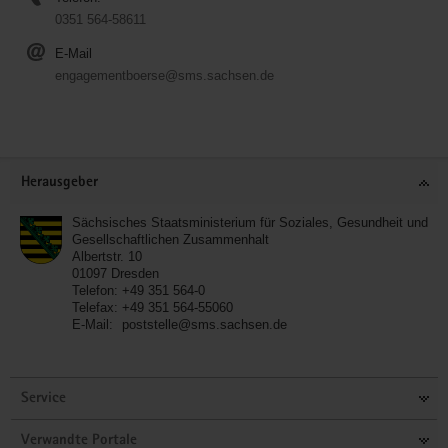
0351 564-58611
E-Mail
engagementboerse@sms.sachsen.de
Service
Herausgeber
Sächsisches Staatsministerium für Soziales, Gesundheit und
Gesellschaftlichen Zusammenhalt
Albertstr. 10
01097
Dresden
Telefon:
+49 351 564-0
Telefax:
+49 351 564-55060
E-Mail:
poststelle@sms.sachsen.de
Service
Verwandte Portale