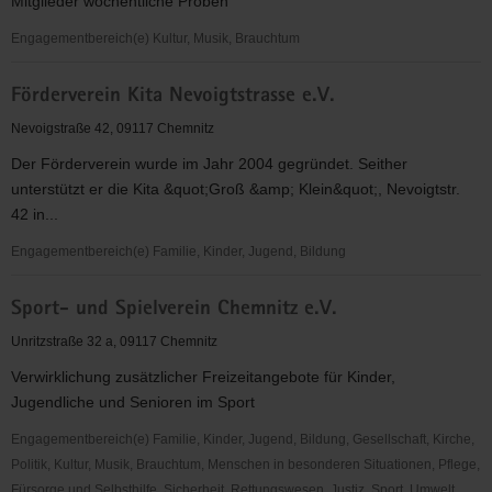
Mitglieder wöchentliche Proben
Engagementbereich(e) Kultur, Musik, Brauchtum
Männerchor
Förderverein Kita Nevoigtstrasse e.V.
Rottluff
1839
Nevoigstraße 42, 09117 Chemnitz
e.
Der Förderverein wurde im Jahr 2004 gegründet. Seither
V.
unterstützt er die Kita &quot;Groß &amp; Klein&quot;, Nevoigtstr.
42 in...
Engagementbereich(e) Familie, Kinder, Jugend, Bildung
Förderverein
Sport- und Spielverein Chemnitz e.V.
Kita
Nevoigtstrasse
Unritzstraße 32 a, 09117 Chemnitz
e.V.
Verwirklichung zusätzlicher Freizeitangebote für Kinder,
Jugendliche und Senioren im Sport
Engagementbereich(e) Familie, Kinder, Jugend, Bildung, Gesellschaft, Kirche,
Politik, Kultur, Musik, Brauchtum, Menschen in besonderen Situationen, Pflege,
Fürsorge und Selbsthilfe, Sicherheit, Rettungswesen, Justiz, Sport, Umwelt,