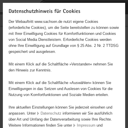
P
Portalübergreifende
o
H
Navigation
Datenschutzhinweis für Cookies
r
a
S
Bürgerschaftliches Engagement
Der Webauftritt www.sachsen.de nutzt eigene Cookies
t
u
e
(erforderliche Cookies), um die Seite bereitstellen zu können sowie
a
p
r
mit Ihrer Einwilligung Cookies für Komfortfunktionen und Cookies
l
t
v
Hauptinhalt
Engagementbörse
von Social Media Dienstleistern. Erforderliche Cookies werden
ü
i
i
ohne Ihre Einwilligung auf Grundlage von § 25 Abs. 2 Nr. 2 TTDSG
b
n
c
gespeichert und ausgelesen.
e
h
e
Ergebnisse auf Karte anzeigen
r
a
Mit einem Klick auf die Schaltfläche »Verstanden« nehmen Sie
g
l
den Hinweis zur Kenntnis.
r
t
Alles
Initiativen
Projekte
e
Mit einem Klick auf die Schaltfläche »Auswählen« können Sie
Nach Alphabet
Nach Postleitzahl
i
Einwilligungen in das Setzen und Auslesen von Cookies für die
Nutzung von Komfortfunktionen und Soziale Medien erteilen.
f
e
Ihre aktuellen Einstellungen können Sie jederzeit einsehen und
63 Suchergebnisse
n
anpassen. Unter
Datenschutz
informieren wir Sie ausführlich
d
über Art und Umfang der Datenverarbeitung sowie Ihre Rechte.
Arbeitsgemeinschaft Altbergbau/Geologie
e
Weitere Informationen finden Sie unter
Impressum
und
N