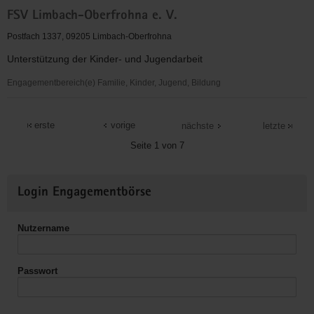
Pfiffikus
FSV Limbach-Oberfrohna e. V.
Freizeit
e.
Postfach 1337, 09205 Limbach-Oberfrohna
V.
Unterstützung der Kinder- und Jugendarbeit
Engagementbereich(e) Familie, Kinder, Jugend, Bildung
FSV
Limbach-
erste
vorige
nächste
letzte
Oberfrohna
Seite 1 von 7
e.
V.
Weitere
Login Engagementbörse
Informationen
Nutzername
Passwort