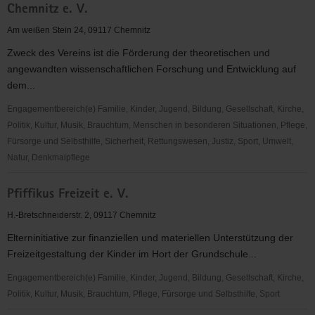
Chemnitz e. V.
Westsachsen
e.
Am weißen Stein 24, 09117 Chemnitz
V.
Zweck des Vereins ist die Förderung der theoretischen und
angewandten wissenschaftlichen Forschung und Entwicklung auf
dem...
Engagementbereich(e) Familie, Kinder, Jugend, Bildung, Gesellschaft, Kirche,
Politik, Kultur, Musik, Brauchtum, Menschen in besonderen Situationen, Pflege,
Fürsorge und Selbsthilfe, Sicherheit, Rettungswesen, Justiz, Sport, Umwelt,
Natur, Denkmalpflege
Förderung
Pfiffikus Freizeit e. V.
der
Materialentwicklung
H.-Bretschneiderstr. 2, 09117 Chemnitz
und
Elterninitiative zur finanziellen und materiellen Unterstützung der
Technologie
Freizeitgestaltung der Kinder im Hort der Grundschule...
Chemnitz
e.
Engagementbereich(e) Familie, Kinder, Jugend, Bildung, Gesellschaft, Kirche,
V.
Politik, Kultur, Musik, Brauchtum, Pflege, Fürsorge und Selbsthilfe, Sport