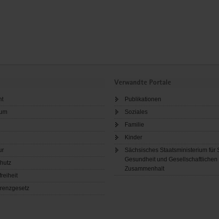
Verwandte Portale
ht
Publikationen
sum
Soziales
Familie
Kinder
ur
Sächsisches Staatsministerium für 
Gesundheit und Gesellschaftlichen
hutz
Zusammenhalt
freiheit
renzgesetz