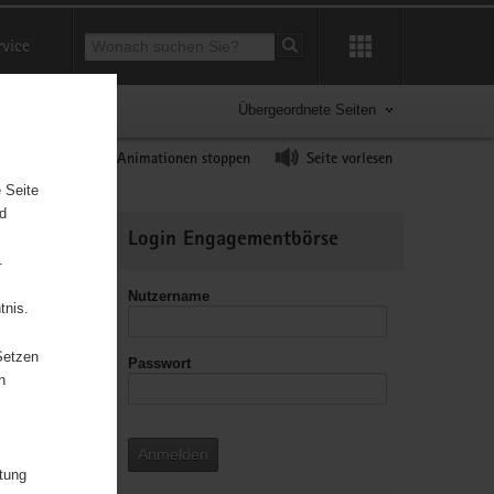
Suchbegriff
rvice
Suche starten
Übergeordnete Seiten
ast erhöhen
Animationen stoppen
Seite vorlesen
 Seite
nd
Weitere
Login Engagementbörse
Informationen
.
Nutzername
tnis.
Setzen
Passwort
leitzahl
n
Anmelden
itung