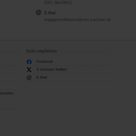
0351 564-58611
E-Mail
engagementboerse@sms.sachsen.de
Seite empfehlen
Facebook
X (vormals Twitter)
E-Mail
Soziales,