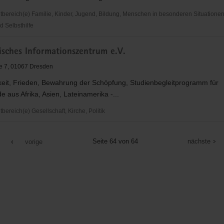
ereich(e) Familie, Kinder, Jugend, Bildung, Menschen in besonderen Situationen,
d Selbsthilfe
che
sches Informationszentrum e.V.
elsorge
e 7, 01067 Dresden
keit, Frieden, Bewahrung der Schöpfung, Studienbegleitprogramm für
e aus Afrika, Asien, Lateinamerika -...
ereich(e) Gesellschaft, Kirche, Politik
ches
onszentrum
Seite 64 von 64
nächste
vorige