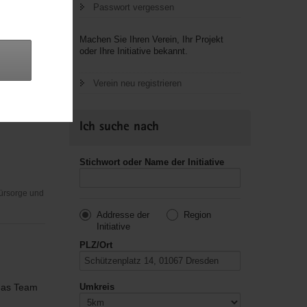
Passwort vergessen
Machen Sie Ihren Verein, Ihr Projekt
oder Ihre Initiative bekannt.
Verein neu registrieren
Ich suche nach
Stichwort oder Name der Initiative
Fürsorge und
Addresse der
Region
Initiative
PLZ/Ort
 das Team
Umkreis