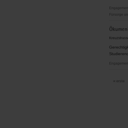
Engagementb
Fürsorge un
Ökumenis
Ökumeni
TelefonSe
Dresden
Kreuzstrass
Gerechtig
Studierend
Engagementb
Ökumenis
Informati
erste
e.V.