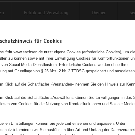
en
Politik und Verwaltung
Themen
Se
schutzhinweis für Cookies
Schriftgröße anpassen
Kontr
auftritt www.sachsen.de nutzt eigene Cookies (erforderliche Cookies), um die
tellen zu können sowie mit Ihrer Einwilligung Cookies für Komfortfunktionen u
t
agementbörse
 von Social Media Dienstleistern. Erforderliche Cookies werden ohne Ihre
igung auf Grundlage von § 25 Abs. 2 Nr. 2 TTDSG gespeichert und ausgelesen
isse auf Karte anzeigen
em Klick auf die Schaltfläche »Verstanden« nehmen Sie den Hinweis zur Kenn
em Klick auf die Schaltfläche »Auswählen« können Sie Einwilligungen in das 
Initiativen
Projekte
Nach Alphabet
Nach Post
lesen von Cookies für die Nutzung von Komfortfunktionen und Soziale Medie
tuellen Einstellungen können Sie jederzeit einsehen und anpassen. Unter
634 Suchergebnisse
nschutz
informieren wir Sie ausführlich über Art und Umfang der Datenverarbe