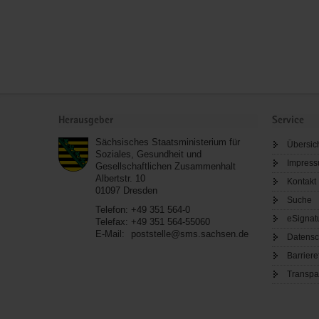
Service
Herausgeber
Service
Sächsisches Staatsministerium für
Übersic
Soziales, Gesundheit und
Impres
Gesellschaftlichen Zusammenhalt
Albertstr. 10
Kontakt
01097
Dresden
Suche
Telefon:
+49 351 564-0
eSignat
Telefax:
+49 351 564-55060
E-Mail:
poststelle@sms.sachsen.de
Datensc
Barriere
Transpa