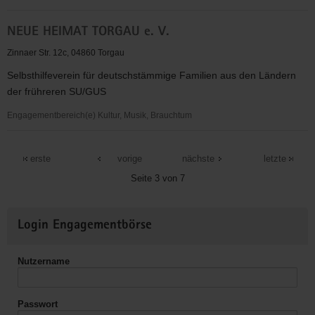
NABU
NEUE HEIMAT TORGAU e. V.
Naturschutzstation
Biberhof
Zinnaer Str. 12c, 04860 Torgau
Torgau
Selbsthilfeverein für deutschstämmige Familien aus den Ländern
der frühreren SU/GUS
Engagementbereich(e) Kultur, Musik, Brauchtum
NEUE
HEIMAT
erste
vorige
nächste
letzte
TORGAU
Seite 3 von 7
e.
V.
Weitere
Login Engagementbörse
Informationen
Nutzername
Passwort