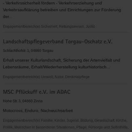
- Verkehrssicherheit fördern - Verkehrserziehung und
Jugendliche
Verkehrsaufklärung betreiben und Einrichtungen zur Förderung
der...
Engagementbereich(e) Sicherheit, Rettungswesen, Justiz
Kreisverkehrswacht
Landschaftspflegeverband Torgau-Oschatz e.V.
Torgau-
Oschatz
Schlachthofstr. 1, 04860 Torgau
e.
Erhalt unserer Kulturlandschaft, Sicherung der Artenvielfalt und
V.
Lebensräume, Erhalt/Wiederherstellung kulturhistorisch...
Engagementbereich(e) Umwelt, Natur, Denkmalpflege
Landschaftspflegeverband
MSC Pflückuff e.V. im ADAC
Torgau-
Oschatz
Hohe Str. 3, 04860 Zinna
e.V.
Motocross, Enduro, Nachwuchsarbeit
Engagementbereich(e) Familie, Kinder, Jugend, Bildung, Gesellschaft, Kirche,
Politik, Menschen in besonderen Situationen, Pflege, Fürsorge und Selbsthilfe,