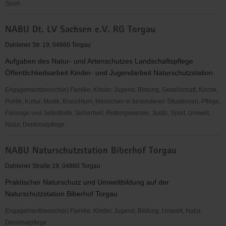
Sport
MSC
NABU Dt. LV Sachsen e.V. RG Torgau
Pflückuff
e.V.
Dahlener Str. 19, 04860 Torgau
im
Aufgaben des Natur- und Artenschutzes Landschaftspflege
ADAC
Öffentlichkeitsarbeit Kinder- und Jugendarbeit Naturschutzstation
Engagementbereich(e) Familie, Kinder, Jugend, Bildung, Gesellschaft, Kirche,
Politik, Kultur, Musik, Brauchtum, Menschen in besonderen Situationen, Pflege,
Fürsorge und Selbsthilfe, Sicherheit, Rettungswesen, Justiz, Sport, Umwelt,
Natur, Denkmalpflege
NABU
NABU Naturschutzstation Biberhof Torgau
Dt.
LV
Dahlener Straße 19, 04860 Torgau
Sachsen
Praktischer Naturschutz und Umweltbildung auf der
e.V.
Naturschutzstation Biberhof Torgau
RG
Torgau
Engagementbereich(e) Familie, Kinder, Jugend, Bildung, Umwelt, Natur,
Denkmalpflege