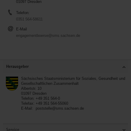
01097 Dresden
Telefon:
0351 564-58611
E-Mail
engagementboerse@sms.sachsen.de
Service
Herausgeber
Sächsisches Staatsministerium für Soziales, Gesundheit und
Gesellschaftlichen Zusammenhalt
Albertstr. 10
01097
Dresden
Telefon:
+49 351 564-0
Telefax:
+49 351 564-55060
E-Mail:
poststelle@sms.sachsen.de
Service