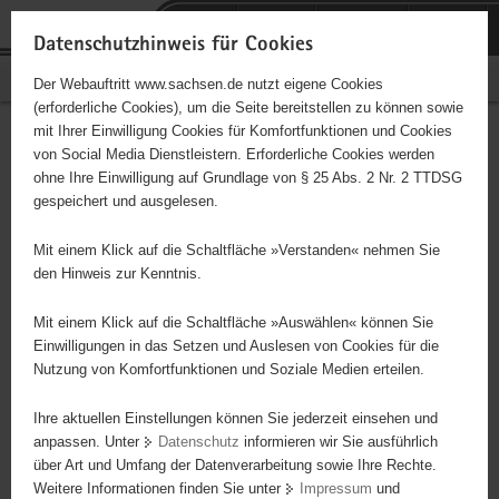
P
Portalübergreifende
o
H
Navigation
Datenschutzhinweis für Cookies
r
a
S
Bürgerschaftliches Engagement
Der Webauftritt www.sachsen.de nutzt eigene Cookies
t
u
e
(erforderliche Cookies), um die Seite bereitstellen zu können sowie
a
p
r
mit Ihrer Einwilligung Cookies für Komfortfunktionen und Cookies
l
t
v
Hauptinhalt
Engagementbörse
von Social Media Dienstleistern. Erforderliche Cookies werden
ü
i
i
ohne Ihre Einwilligung auf Grundlage von § 25 Abs. 2 Nr. 2 TTDSG
b
n
c
gespeichert und ausgelesen.
e
h
e
Ergebnisse auf Karte anzeigen
r
a
Mit einem Klick auf die Schaltfläche »Verstanden« nehmen Sie
g
l
den Hinweis zur Kenntnis.
r
t
Alles
Initiativen
Projekte
e
Mit einem Klick auf die Schaltfläche »Auswählen« können Sie
Nach Alphabet
Nach Postleitzahl
i
Einwilligungen in das Setzen und Auslesen von Cookies für die
Nutzung von Komfortfunktionen und Soziale Medien erteilen.
f
e
Ihre aktuellen Einstellungen können Sie jederzeit einsehen und
63 Suchergebnisse
n
anpassen. Unter
Datenschutz
informieren wir Sie ausführlich
d
über Art und Umfang der Datenverarbeitung sowie Ihre Rechte.
Initiativgruppe GJWH Torgau e.V.
e
Weitere Informationen finden Sie unter
Impressum
und
N