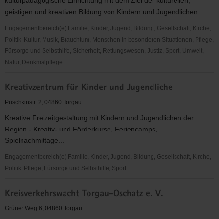
kulturpädagogische Einrichtung mit dem Ziel der kulturellen,
geistigen und kreativen Bildung von Kindern und Jugendlichen
Engagementbereich(e) Familie, Kinder, Jugend, Bildung, Gesellschaft, Kirche,
Politik, Kultur, Musik, Brauchtum, Menschen in besonderen Situationen, Pflege,
Fürsorge und Selbsthilfe, Sicherheit, Rettungswesen, Justiz, Sport, Umwelt,
Natur, Denkmalpflege
Kinder-
Kreativzentrum für Kinder und Jugendliche
und
Jugendförderungsverein
Puschkinstr. 2, 04860 Torgau
e.
Kreative Freizeitgestaltung mit Kindern und Jugendlichen der
V.
Region - Kreativ- und Förderkurse, Feriencamps,
"Kreativzentrum"
Spielnachmittage...
Engagementbereich(e) Familie, Kinder, Jugend, Bildung, Gesellschaft, Kirche,
Politik, Pflege, Fürsorge und Selbsthilfe, Sport
Kreativzentrum
Kreisverkehrswacht Torgau-Oschatz e. V.
für
Kinder
Grüner Weg 6, 04860 Torgau
und