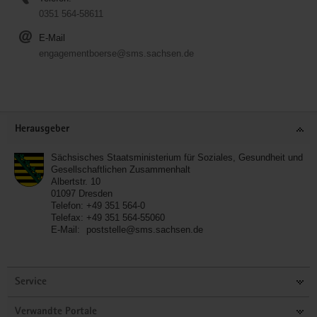
0351 564-58611
E-Mail
engagementboerse@sms.sachsen.de
Service
Herausgeber
Sächsisches Staatsministerium für Soziales, Gesundheit und
Gesellschaftlichen Zusammenhalt
Albertstr. 10
01097
Dresden
Telefon:
+49 351 564-0
Telefax:
+49 351 564-55060
E-Mail:
poststelle@sms.sachsen.de
Service
Verwandte Portale