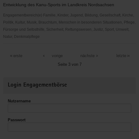
V.
Entwicklung des Kanu-Sports im Landkreis Nordsachsen
Engagementbereich(e) Familie, Kinder, Jugend, Bildung, Gesellschaft, Kirche,
Politik, Kultur, Musik, Brauchtum, Menschen in besonderen Situationen, Pflege,
Fürsorge und Selbsthilfe, Sicherheit, Rettungswesen, Justiz, Sport, Umwelt,
Natur, Denkmalpflege
Torgauer
Kanu
erste
vorige
nächste
letzte
Club
Seite 3 von 7
e.
V.
Weitere
Login Engagementbörse
Informationen
Nutzername
Passwort