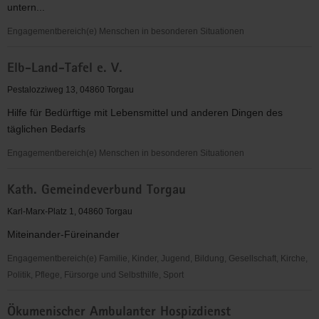
untern...
Engagementbereich(e) Menschen in besonderen Situationen
Sternenkinder
Elb-Land-Tafel e. V.
Torgau
e.V.
Pestalozziweg 13, 04860 Torgau
Hilfe für Bedürftige mit Lebensmittel und anderen Dingen des
täglichen Bedarfs
Engagementbereich(e) Menschen in besonderen Situationen
Elb-
Kath. Gemeindeverbund Torgau
Land-
Tafel
Karl-Marx-Platz 1, 04860 Torgau
e.
Miteinander-Füreinander
V.
Engagementbereich(e) Familie, Kinder, Jugend, Bildung, Gesellschaft, Kirche,
Politik, Pflege, Fürsorge und Selbsthilfe, Sport
Kath.
Ökumenischer Ambulanter Hospizdienst
Gemeindeverbund