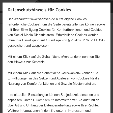
P
Portalübergreifende
o
H
Navigation
Datenschutzhinweis für Cookies
r
a
S
Bürgerschaftliches Engagement
Der Webauftritt www.sachsen.de nutzt eigene Cookies
t
u
e
(erforderliche Cookies), um die Seite bereitstellen zu können sowie
a
p
r
mit Ihrer Einwilligung Cookies für Komfortfunktionen und Cookies
l
t
v
Hauptinhalt
Engagementbörse
von Social Media Dienstleistern. Erforderliche Cookies werden
ü
i
i
ohne Ihre Einwilligung auf Grundlage von § 25 Abs. 2 Nr. 2 TTDSG
b
n
c
gespeichert und ausgelesen.
e
h
e
Ergebnisse auf Karte anzeigen
r
a
Mit einem Klick auf die Schaltfläche »Verstanden« nehmen Sie
g
l
den Hinweis zur Kenntnis.
r
t
Alles
Initiativen
Projekte
e
Mit einem Klick auf die Schaltfläche »Auswählen« können Sie
Nach Alphabet
Nach Postleitzahl
i
Einwilligungen in das Setzen und Auslesen von Cookies für die
Nutzung von Komfortfunktionen und Soziale Medien erteilen.
f
e
Ihre aktuellen Einstellungen können Sie jederzeit einsehen und
63 Suchergebnisse
n
anpassen. Unter
Datenschutz
informieren wir Sie ausführlich
d
über Art und Umfang der Datenverarbeitung sowie Ihre Rechte.
Landschaftspflegeverband Torgau-Oschatz e.V.
e
Weitere Informationen finden Sie unter
Impressum
und
N