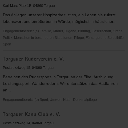
Torgau
Karl Marx Platz 1B, 04860 Torgau
Das Anliegen unserer Hospizarbeit ist es, ein Leben bis zuletzt
lebenswert und ein Sterben in Würde, möglichst in häuslicher...
Engagementbereich(e) Familie, Kinder, Jugend, Bildung, Gesellschaft, Kirche,
Politik, Menschen in besonderen Situationen, Pflege, Fürsorge und Selbsthilfe,
Sport
Ökumenischer
Torgauer Ruderverein e. V.
Ambulanter
Hospizdienst
Pestalozziweg 15, 04860 Torgau
Betreiben des Rudersports in Torgau an der Elbe. Ausbildung,
Leistungssport, Wanderrudern. Wir unterstützen das Radfahren
an...
Engagementbereich(e) Sport, Umwelt, Natur, Denkmalpflege
Torgauer
Torgauer Kanu Club e. V.
Ruderverein
e.
Pestalozziweg 14, 04860 Torgau