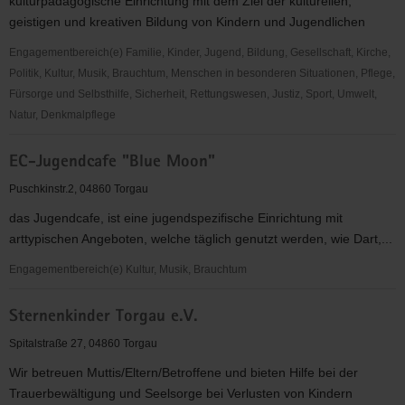
kulturpädagogische Einrichtung mit dem Ziel der kulturellen,
geistigen und kreativen Bildung von Kindern und Jugendlichen
Engagementbereich(e) Familie, Kinder, Jugend, Bildung, Gesellschaft, Kirche,
Politik, Kultur, Musik, Brauchtum, Menschen in besonderen Situationen, Pflege,
Fürsorge und Selbsthilfe, Sicherheit, Rettungswesen, Justiz, Sport, Umwelt,
Natur, Denkmalpflege
Kinder-
EC-Jugendcafe "Blue Moon"
und
Jugendförderungsverein
Puschkinstr.2, 04860 Torgau
e.
das Jugendcafe, ist eine jugendspezifische Einrichtung mit
V.
arttypischen Angeboten, welche täglich genutzt werden, wie Dart,...
"Kreativzentrum"
Engagementbereich(e) Kultur, Musik, Brauchtum
EC-
Sternenkinder Torgau e.V.
Jugendcafe
"Blue
Spitalstraße 27, 04860 Torgau
Moon"
Wir betreuen Muttis/Eltern/Betroffene und bieten Hilfe bei der
Trauerbewältigung und Seelsorge bei Verlusten von Kindern