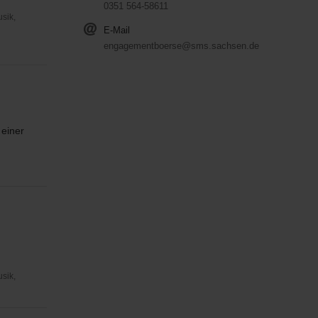
0351 564-58611
usik,
E-Mail
engagementboerse@sms.sachsen.de
 einer
usik,