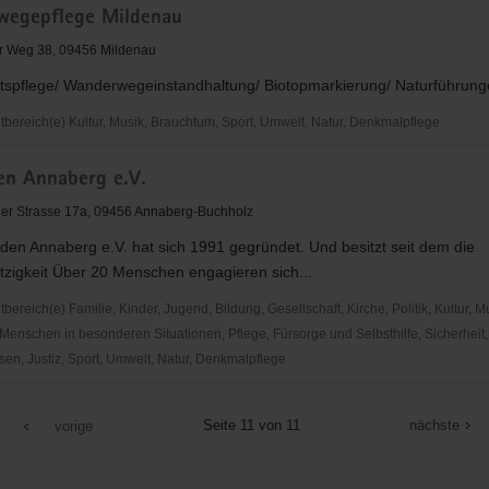
egepflege Mildenau
sverband
er Weg 38, 09456 Mildenau
tspflege/ Wanderwegeinstandhaltung/ Biotopmarkierung/ Naturführun
ereich(e) Kultur, Musik, Brauchtum, Sport, Umwelt, Natur, Denkmalpflege
gepflege
en Annaberg e.V.
er Strasse 17a, 09456 Annaberg-Buchholz
den Annaberg e.V. hat sich 1991 gegründet. Und besitzt seit dem die
zigkeit Über 20 Menschen engagieren sich...
reich(e) Familie, Kinder, Jugend, Bildung, Gesellschaft, Kirche, Politik, Kultur, M
Menschen in besonderen Situationen, Pflege, Fürsorge und Selbsthilfe, Sicherheit,
en, Justiz, Sport, Umwelt, Natur, Denkmalpflege
Seite 11 von 11
nächste
vorige