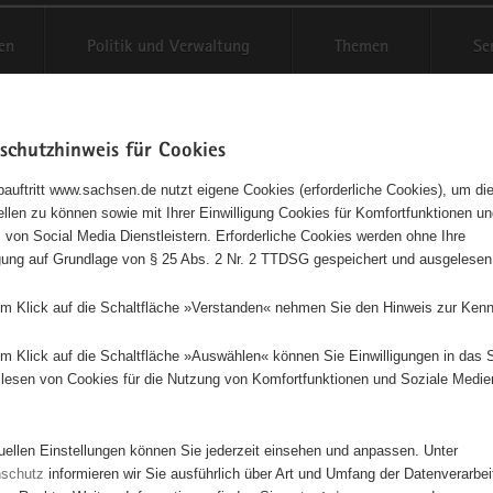
en
Politik und Verwaltung
Themen
Se
schutzhinweis für Cookies
Schriftgröße anpassen
Kontr
auftritt www.sachsen.de nutzt eigene Cookies (erforderliche Cookies), um die
tellen zu können sowie mit Ihrer Einwilligung Cookies für Komfortfunktionen u
t
agementbörse
 von Social Media Dienstleistern. Erforderliche Cookies werden ohne Ihre
igung auf Grundlage von § 25 Abs. 2 Nr. 2 TTDSG gespeichert und ausgelesen
isse auf Karte anzeigen
em Klick auf die Schaltfläche »Verstanden« nehmen Sie den Hinweis zur Kenn
em Klick auf die Schaltfläche »Auswählen« können Sie Einwilligungen in das 
Initiativen
Projekte
Nach Alphabet
Nach Post
lesen von Cookies für die Nutzung von Komfortfunktionen und Soziale Medie
tuellen Einstellungen können Sie jederzeit einsehen und anpassen. Unter
110 Suchergebnisse
nschutz
informieren wir Sie ausführlich über Art und Umfang der Datenverarbe