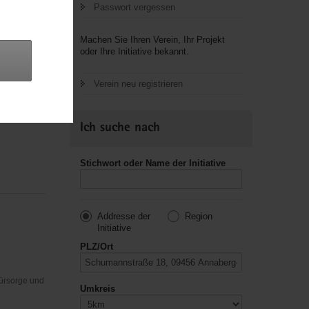
Passwort vergessen
Machen Sie Ihren Verein, Ihr Projekt
oder Ihre Initiative bekannt.
Verein neu registrieren
Ich suche nach
Stichwort oder Name der Initiative
Addresse der
Region
Initiative
PLZ/Ort
Fürsorge und
Umkreis