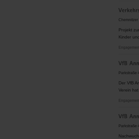
Verein
Verkehr
zum
Schutz
Chemnitzer 
des
Projekt zu
Lebens
Kinder un
e.V.,
Kinderstu
Engagementb
Verkehrsw
VfB Ann
Erzgebirg
e.
Parkstraße 
V.
Der VfB An
Verein ha
Engagement
VfB
VfB Ann
Annaberg
09
Parkstraße 
Nachwuch