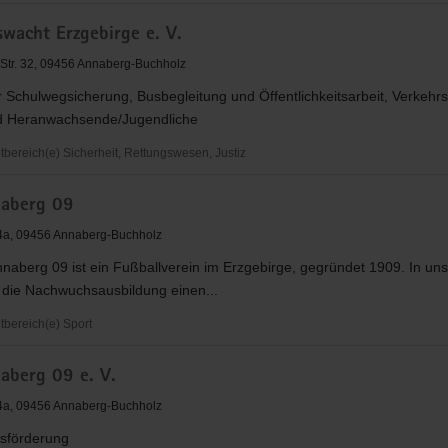
swacht Erzgebirge e. V.
Str. 32, 09456 Annaberg-Buchholz
r Schulwegsicherung, Busbegleitung und Öffentlichkeitsarbeit, Verkehr
d Heranwachsende/Jugendliche
be
ereich(e) Sicherheit, Rettungswesen, Justiz
acht
aberg 09
e
4a, 09456 Annaberg-Buchholz
naberg 09 ist ein Fußballverein im Erzgebirge, gegründet 1909. In u
t die Nachwuchsausbildung einen...
bereich(e) Sport
aberg 09 e. V.
4a, 09456 Annaberg-Buchholz
sförderung