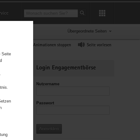
Suchbegriff
rvice
Suche starten
Übergeordnete Seiten
ast erhöhen
Animationen stoppen
Seite vorlesen
 Seite
nd
Weitere
Login Engagementbörse
Informationen
.
Nutzername
tnis.
Setzen
Passwort
leitzahl
n
Anmelden
itung