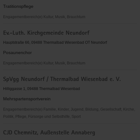
Tratitionspflege
Engagementbereich(e) Kultur, Musik, Brauchtum
Interessengemeinschaft
Ev.-Luth. Kirchgemeinde Neundorf
Ortsbild
Thermalbad
Hauptstraße 66, 09488 Thermalbad Wiesenbad OT Neundorf
Wiesenbad
Posaunenchor
e.
V.
Engagementbereich(e) Kultur, Musik, Brauchtum
Ev.-
SpVgg Neundorf / Thermalbad Wiesenbad e. V.
Luth.
Kirchgemeinde
Hilliggasse 1, 09488 Thermalbad Wiesenbad
Neundorf
Mehrspartensportverein
Engagementbereich(e) Familie, Kinder, Jugend, Bildung, Gesellschaft, Kirche,
Politik, Pflege, Fürsorge und Selbsthilfe, Sport
SpVgg
CJD Chemnitz, Außenstelle Annaberg
Neundorf