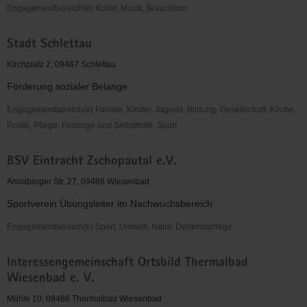
Engagementbereich(e) Kultur, Musik, Brauchtum
Erzgebirgischer
Stadt Schlettau
Posamentiererverein
e.
Kirchplatz 2, 09487 Schlettau
V.
Förderung sozialer Belange
Engagementbereich(e) Familie, Kinder, Jugend, Bildung, Gesellschaft, Kirche,
Politik, Pflege, Fürsorge und Selbsthilfe, Sport
Stadt
BSV Eintracht Zschopautal e.V.
Schlettau
Annaberger Str. 27, 09488 Wiesenbad
Sportverein Übungsleiter im Nachwuchsbereich
Engagementbereich(e) Sport, Umwelt, Natur, Denkmalpflege
BSV
Interessengemeinschaft Ortsbild Thermalbad
Eintracht
Wiesenbad e. V.
Zschopautal
e.V.
Mühle 10, 09488 Thermalbad Wiesenbad