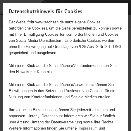
P
Portalübergreifende
o
H
Navigation
Datenschutzhinweis für Cookies
r
a
S
Bürgerschaftliches Engagement
Der Webauftritt www.sachsen.de nutzt eigene Cookies
t
u
e
(erforderliche Cookies), um die Seite bereitstellen zu können sowie
a
p
r
mit Ihrer Einwilligung Cookies für Komfortfunktionen und Cookies
l
t
v
Hauptinhalt
Engagementbörse
von Social Media Dienstleistern. Erforderliche Cookies werden
ü
i
i
ohne Ihre Einwilligung auf Grundlage von § 25 Abs. 2 Nr. 2 TTDSG
b
n
c
gespeichert und ausgelesen.
e
h
e
Ergebnisse auf Karte anzeigen
r
a
Mit einem Klick auf die Schaltfläche »Verstanden« nehmen Sie
g
l
den Hinweis zur Kenntnis.
r
t
Alles
Initiativen
Projekte
e
Mit einem Klick auf die Schaltfläche »Auswählen« können Sie
Nach Alphabet
Nach Postleitzahl
i
Einwilligungen in das Setzen und Auslesen von Cookies für die
Nutzung von Komfortfunktionen und Soziale Medien erteilen.
f
e
Ihre aktuellen Einstellungen können Sie jederzeit einsehen und
110 Suchergebnisse
n
anpassen. Unter
Datenschutz
informieren wir Sie ausführlich
d
über Art und Umfang der Datenverarbeitung sowie Ihre Rechte.
Förderverein Schloß Schlettau e. V.
e
Weitere Informationen finden Sie unter
Impressum
und
N