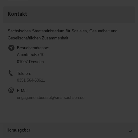
Kontakt
Sächsisches Staatsministerium für Soziales, Gesundheit und
Gesellschaftlichen Zusammenhalt
Besucheradresse:
Albertstraße 10
01097 Dresden
Telefon:
0351 564-58611
E-Mail
engagementboerse@sms.sachsen.de
Service
Herausgeber