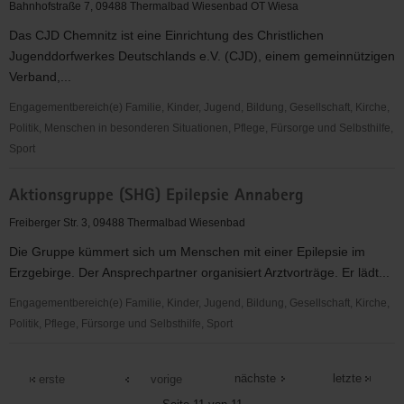
/
Bahnhofstraße 7, 09488 Thermalbad Wiesenbad OT Wiesa
Thermalbad
Das CJD Chemnitz ist eine Einrichtung des Christlichen
Wiesenbad
Jugenddorfwerkes Deutschlands e.V. (CJD), einem gemeinnützigen
e.
Verband,...
V.
Engagementbereich(e) Familie, Kinder, Jugend, Bildung, Gesellschaft, Kirche,
Politik, Menschen in besonderen Situationen, Pflege, Fürsorge und Selbsthilfe,
Sport
CJD
Aktionsgruppe (SHG) Epilepsie Annaberg
Chemnitz,
Außenstelle
Freiberger Str. 3, 09488 Thermalbad Wiesenbad
Annaberg
Die Gruppe kümmert sich um Menschen mit einer Epilepsie im
Erzgebirge. Der Ansprechpartner organisiert Arztvorträge. Er lädt...
Engagementbereich(e) Familie, Kinder, Jugend, Bildung, Gesellschaft, Kirche,
Politik, Pflege, Fürsorge und Selbsthilfe, Sport
Aktionsgruppe
(SHG)
nächste
letzte
erste
vorige
Epilepsie