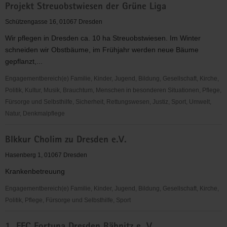
Projekt Streuobstwiesen der Grüne Liga
des
Deutschen
Schützengasse 16, 01067 Dresden
Alpenvereins
Wir pflegen in Dresden ca. 10 ha Streuobstwiesen. Im Winter
(JDAV),
schneiden wir Obstbäume, im Frühjahr werden neue Bäume
Landesgeschäftsstelle
gepflanzt,...
Sachsen
e.V.
Engagementbereich(e) Familie, Kinder, Jugend, Bildung, Gesellschaft, Kirche,
Politik, Kultur, Musik, Brauchtum, Menschen in besonderen Situationen, Pflege,
Fürsorge und Selbsthilfe, Sicherheit, Rettungswesen, Justiz, Sport, Umwelt,
Natur, Denkmalpflege
Projekt
BIkkur Cholim zu Dresden e.V.
Streuobstwiesen
der
Hasenberg 1, 01067 Dresden
Grüne
Krankenbetreuung
Liga
Engagementbereich(e) Familie, Kinder, Jugend, Bildung, Gesellschaft, Kirche,
Politik, Pflege, Fürsorge und Selbsthilfe, Sport
BIkkur