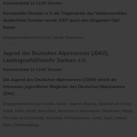
Freiberg/
Könneritzstraße 19, 01067 Dresden
Mittelsachsen
Kunstauditiv Dresden e.V. als Trägerverein des Vokalensembles
AuditivVokal Dresden wurde 2007 durch den Dirigenten Olaf
Katzer...
Engagementbereich(e) Kultur, Musik, Brauchtum
KunstAuditiv
Jugend des Deutschen Alpenvereins (JDAV),
Dresden
Landesgeschäftsstelle Sachsen e.V.
e.V.
/
Könneritzstraße 33, 01067 Dresden
AuditivVokal
Die Jugend des Deutschen Alpenvereins (JDAV) vertritt die
Dresden
Interessen jugendlicher Mitglieder des Deutschen Alpenvereins
(DAV)....
Engagementbereich(e) Familie, Kinder, Jugend, Bildung, Gesellschaft, Kirche,
Politik, Kultur, Musik, Brauchtum, Menschen in besonderen Situationen, Pflege,
Fürsorge und Selbsthilfe, Sicherheit, Rettungswesen, Justiz, Sport, Umwelt,
Natur, Denkmalpflege
Jugend