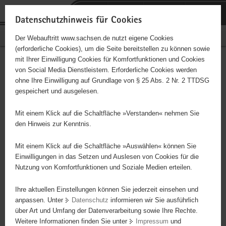
P
Portalübergreifende
o
H
Navigation
Datenschutzhinweis für Cookies
r
a
S
Bürgerschaftliches Engagement
Der Webauftritt www.sachsen.de nutzt eigene Cookies
t
u
e
(erforderliche Cookies), um die Seite bereitstellen zu können sowie
a
p
r
mit Ihrer Einwilligung Cookies für Komfortfunktionen und Cookies
l
t
v
Hauptinhalt
Engagementbörse
von Social Media Dienstleistern. Erforderliche Cookies werden
ü
i
i
ohne Ihre Einwilligung auf Grundlage von § 25 Abs. 2 Nr. 2 TTDSG
b
n
c
gespeichert und ausgelesen.
e
h
e
Ergebnisse auf Karte anzeigen
r
a
Mit einem Klick auf die Schaltfläche »Verstanden« nehmen Sie
g
l
den Hinweis zur Kenntnis.
r
t
Alles
Initiativen
Projekte
e
Mit einem Klick auf die Schaltfläche »Auswählen« können Sie
Nach Alphabet
Nach Postleitzahl
i
Einwilligungen in das Setzen und Auslesen von Cookies für die
Nutzung von Komfortfunktionen und Soziale Medien erteilen.
f
e
Ihre aktuellen Einstellungen können Sie jederzeit einsehen und
650 Suchergebnisse
n
anpassen. Unter
Datenschutz
informieren wir Sie ausführlich
d
über Art und Umfang der Datenverarbeitung sowie Ihre Rechte.
Gesellschaft Historischer Neumarkt Dresden e.V.
e
Weitere Informationen finden Sie unter
Impressum
und
N