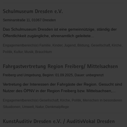
consonare
Schulmuseum Dresden e.V.
e.
V.
Seminarstraße 11, 01067 Dresden
Das Schulmuseum Dresden ist eine gemeinnützige, ständig der
Öffentlichkeit zugängliche, ehrenamtlich geleitete...
Engagementbereich(e) Familie, Kinder, Jugend, Bildung, Gesellschaft, Kirche,
Politik, Kultur, Musik, Brauchtum
Schulmuseum
Fahrgastvertretung Region Freiberg/ Mittelsachsen
Dresden
e.V.
Freiberg und Umgebung, Beginn: 01.09.2025, Dauer: unbegrenzt
Vertretung der Interessen der Fahrgäste der Region. Gesucht sind
Nutzer des ÖPNV in der Region Freiberg bzw. Mittelsachsen,...
Engagementbereich(e) Gesellschaft, Kirche, Politik, Menschen in besonderen
Situationen, Umwelt, Natur, Denkmalpflege
Fahrgastvertretung
KunstAuditiv Dresden e.V. / AuditivVokal Dresden
Region