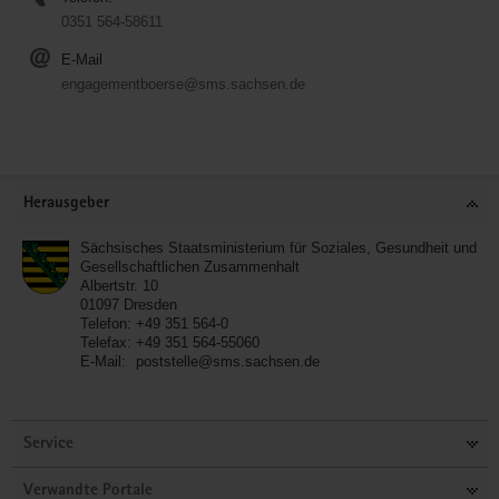
0351 564-58611
E-Mail
engagementboerse@sms.sachsen.de
Service
Herausgeber
Sächsisches Staatsministerium für Soziales, Gesundheit und
Gesellschaftlichen Zusammenhalt
Albertstr. 10
01097
Dresden
Telefon:
+49 351 564-0
Telefax:
+49 351 564-55060
E-Mail:
poststelle@sms.sachsen.de
Service
Verwandte Portale