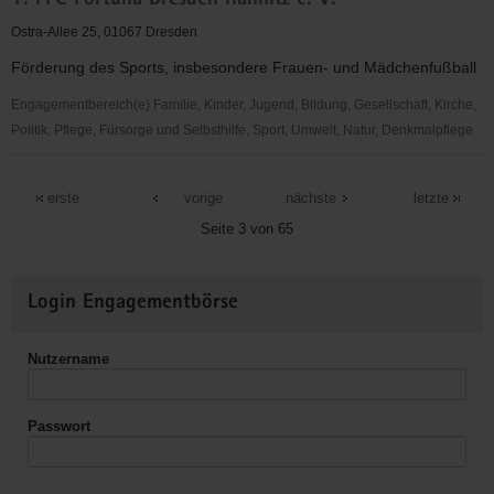
1. FFC Fortuna Dresden Rähnitz e. V.
Cholim
zu
Ostra-Allee 25, 01067 Dresden
Dresden
Förderung des Sports, insbesondere Frauen- und Mädchenfußball
e.V.
Engagementbereich(e) Familie, Kinder, Jugend, Bildung, Gesellschaft, Kirche,
Politik, Pflege, Fürsorge und Selbsthilfe, Sport, Umwelt, Natur, Denkmalpflege
1.
FFC
erste
vorige
nächste
letzte
Fortuna
Seite 3 von 65
Dresden
Rähnitz
Weitere
e.
Login Engagementbörse
Informationen
V.
Nutzername
Passwort