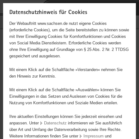
P
Portalübergreifende
o
H
Navigation
Datenschutzhinweis für Cookies
r
a
S
Bürgerschaftliches Engagement
Der Webauftritt www.sachsen.de nutzt eigene Cookies
t
u
e
(erforderliche Cookies), um die Seite bereitstellen zu können sowie
a
p
r
mit Ihrer Einwilligung Cookies für Komfortfunktionen und Cookies
l
t
v
Hauptinhalt
Engagementbörse
von Social Media Dienstleistern. Erforderliche Cookies werden
ü
i
i
ohne Ihre Einwilligung auf Grundlage von § 25 Abs. 2 Nr. 2 TTDSG
b
n
c
gespeichert und ausgelesen.
e
h
e
Ergebnisse auf Karte anzeigen
r
a
Mit einem Klick auf die Schaltfläche »Verstanden« nehmen Sie
g
l
den Hinweis zur Kenntnis.
r
t
Alles
Initiativen
Projekte
e
Mit einem Klick auf die Schaltfläche »Auswählen« können Sie
Nach Alphabet
Nach Postleitzahl
i
Einwilligungen in das Setzen und Auslesen von Cookies für die
Nutzung von Komfortfunktionen und Soziale Medien erteilen.
f
e
Ihre aktuellen Einstellungen können Sie jederzeit einsehen und
53 Suchergebnisse
n
anpassen. Unter
Datenschutz
informieren wir Sie ausführlich
d
über Art und Umfang der Datenverarbeitung sowie Ihre Rechte.
Ein Haus für Vieles e. V. Meißen
e
Weitere Informationen finden Sie unter
Impressum
und
N