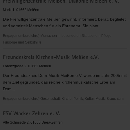
Freiwiligenzentrale Meißen, Diakonie Meißen e. V.
Ehrenamtsakademie
Markt 1, 01662 Meißen
Die Freiwilligenzentrale Meißen gewinnt, informiert, berät, begleitet
und vermittelt Menschen für ein Ehrenamt. Sie plant...
Engagementbereich(e) Menschen in besonderen Situationen, Pflege,
Fürsorge und Selbsthilfe
Freiwiligenzentrale
Freundeskreis Kirchen-Musik Meißen e.V.
Meißen,
Diakonie
Lorenzgasse 2, 01662 Meißen
Meißen
Der Freundeskreis Dom-Musik Meißen e.V. wurde im Jahr 2005 mit
e.
dem Ziel gegründet, das reiche kirchenmusikalische Erbe am
V.
Dom...
Engagementbereich(e) Gesellschaft, Kirche, Politik, Kultur, Musik, Brauchtum
Freundeskreis
FSV Wacker Zehren e. V.
Kirchen-
Musik
Alte Schmiede 2, 01665 Diera-Zehren
Meißen