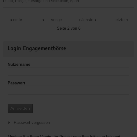
Politik, Pflege, Fürsorge und Selbsthilfe, Sport
Förderverein
der
erste
vorige
nächste
letzte
Questenberg-
Seite 2 von 6
Grundschule
Meissen
Weitere
e.
Login Engagementbörse
Informationen
V.
Nutzername
Passwort
Anmelden
Passwort vergessen
Machen Sie Ihren Verein, Ihr Projekt oder Ihre Initiative bekannt.