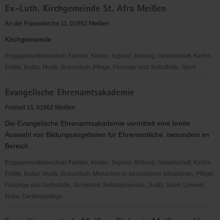
Ev.-Luth. Kirchgemeinde St. Afra Meißen
Luth.
Johanneskirchgemeinde
An der Frauenkirche 11, 01662 Meißen
Meißen
Kirchgemeinde
Engagementbereich(e) Familie, Kinder, Jugend, Bildung, Gesellschaft, Kirche,
Politik, Kultur, Musik, Brauchtum, Pflege, Fürsorge und Selbsthilfe, Sport
Ev.-
Evangelische Ehrenamtsakademie
Luth.
Kirchgemeinde
Freiheit 15, 01662 Meißen
St.
Die Evangelische Ehrenamtsakademie vermittelt eine breite
Afra
Auswahl von Bildungsangeboten für Ehrenamtliche, besonders im
Meißen
Bereich...
Engagementbereich(e) Familie, Kinder, Jugend, Bildung, Gesellschaft, Kirche,
Politik, Kultur, Musik, Brauchtum, Menschen in besonderen Situationen, Pflege,
Fürsorge und Selbsthilfe, Sicherheit, Rettungswesen, Justiz, Sport, Umwelt,
Natur, Denkmalpflege
Evangelische