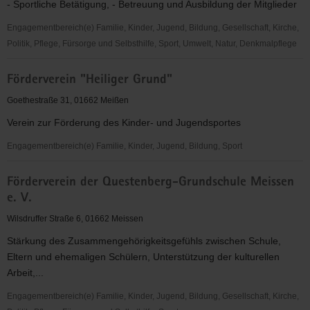
- Sportliche Betätigung, - Betreuung und Ausbildung der Mitglieder
e.V.
Engagementbereich(e) Familie, Kinder, Jugend, Bildung, Gesellschaft, Kirche,
Politik, Pflege, Fürsorge und Selbsthilfe, Sport, Umwelt, Natur, Denkmalpflege
FSV
Förderverein "Heiliger Grund"
Wacker
Zehren
Goethestraße 31, 01662 Meißen
e.
Verein zur Förderung des Kinder- und Jugendsportes
V.
Engagementbereich(e) Familie, Kinder, Jugend, Bildung, Sport
Förderverein
Förderverein der Questenberg-Grundschule Meissen
"Heiliger
e. V.
Grund"
Wilsdruffer Straße 6, 01662 Meissen
Stärkung des Zusammengehörigkeitsgefühls zwischen Schule,
Eltern und ehemaligen Schülern, Unterstützung der kulturellen
Arbeit,...
Engagementbereich(e) Familie, Kinder, Jugend, Bildung, Gesellschaft, Kirche,