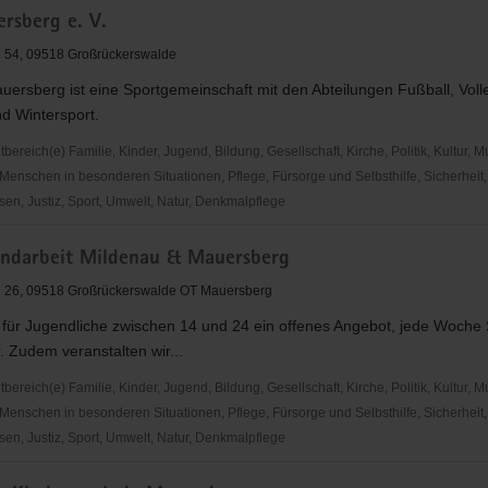
rsberg e. V.
rg
 54, 09518 Großrückerswalde
ersberg ist eine Sportgemeinschaft mit den Abteilungen Fußball, Volle
d Wintersport.
reich(e) Familie, Kinder, Jugend, Bildung, Gesellschaft, Kirche, Politik, Kultur, M
Menschen in besonderen Situationen, Pflege, Fürsorge und Selbsthilfe, Sicherheit,
en, Justiz, Sport, Umwelt, Natur, Denkmalpflege
ndarbeit Mildenau & Mauersberg
rg
e 26, 09518 Großrückerswalde OT Mauersberg
n für Jugendliche zwischen 14 und 24 ein offenes Angebot, jede Woch
 Zudem veranstalten wir...
reich(e) Familie, Kinder, Jugend, Bildung, Gesellschaft, Kirche, Politik, Kultur, M
Menschen in besonderen Situationen, Pflege, Fürsorge und Selbsthilfe, Sicherheit,
en, Justiz, Sport, Umwelt, Natur, Denkmalpflege