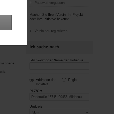
Passwort vergessen
Machen Sie Ihren Verein, Ihr Projekt
oder Ihre Initiative bekannt.
e für ihre
Verein neu registrieren
Ich suche nach
Stichwort oder Name der Initiative
umspflege
usik,
Addresse der
Region
Initiative
PLZ/Ort
Umkreis