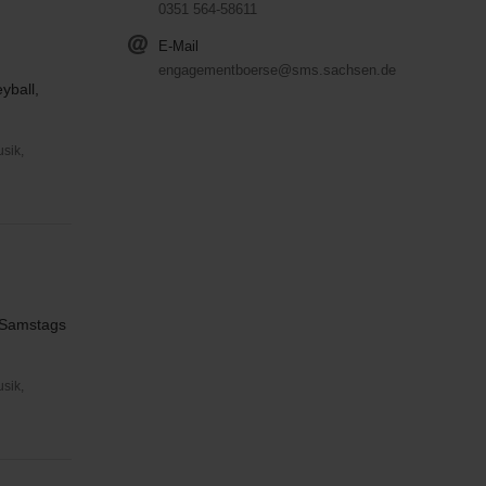
0351 564-58611
E-Mail
engagementboerse@sms.sachsen.de
yball,
usik,
e Samstags
usik,