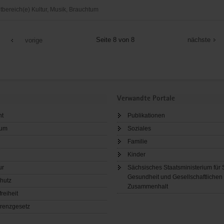
ereich(e) Kultur, Musik, Brauchtum
rswalder
Seite 8 von 8
nächste
vorige
Verwandte Portale
ht
Publikationen
sum
Soziales
Familie
Kinder
ur
Sächsisches Staatsministerium für 
Gesundheit und Gesellschaftlichen
hutz
Zusammenhalt
freiheit
renzgesetz