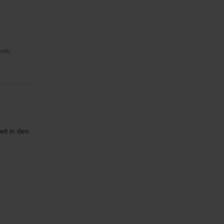
usik,
it in den