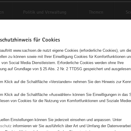
en
Politik und Verwaltung
Themen
Se
schutzhinweis für Cookies
Schriftgröße anpassen
Kontr
auftritt www.sachsen.de nutzt eigene Cookies (erforderliche Cookies), um die
tellen zu können sowie mit Ihrer Einwilligung Cookies für Komfortfunktionen u
t
agementbörse
 von Social Media Dienstleistern. Erforderliche Cookies werden ohne Ihre
igung auf Grundlage von § 25 Abs. 2 Nr. 2 TTDSG gespeichert und ausgelesen
isse auf Karte anzeigen
em Klick auf die Schaltfläche »Verstanden« nehmen Sie den Hinweis zur Kenn
em Klick auf die Schaltfläche »Auswählen« können Sie Einwilligungen in das 
Initiativen
Projekte
Nach Alphabet
Nach Post
lesen von Cookies für die Nutzung von Komfortfunktionen und Soziale Medie
tuellen Einstellungen können Sie jederzeit einsehen und anpassen. Unter
80 Suchergebnisse
nschutz
informieren wir Sie ausführlich über Art und Umfang der Datenverarbe