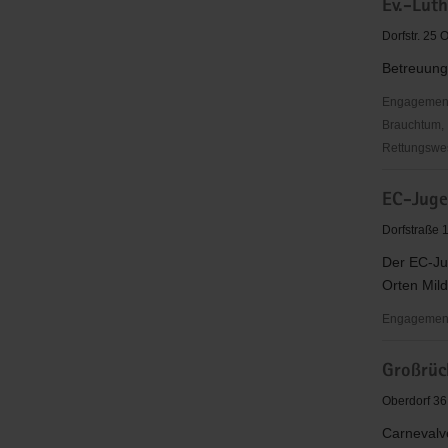
Ev.-Lut
Jugendarb
Mildenau
Dorfstr. 25
&
Betreuung
Mauersbe
Engagementbe
Brauchtum, 
Rettungswes
Ev.-
EC-Juge
Luth.
Kirchgeme
Dorfstraße 
Mauersbe
Der EC-Ju
Orten Mil
Engagementb
EC-
Großrüc
Jugendkre
Mildenau/
Oberdorf 36
Carnevalv