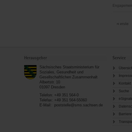
Engagementb
Großrücke
Carneval
erste
Verein
Service
Herausgeber
Service
Sächsisches Staatsministerium für
Übersic
Soziales, Gesundheit und
Impres
Gesellschaftlichen Zusammenhalt
Albertstr. 10
Kontakt
01097
Dresden
Suche
Telefon:
+49 351 564-0
eSignat
Telefax:
+49 351 564-55060
E-Mail:
poststelle@sms.sachsen.de
Datensc
Barriere
Transpa