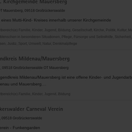
h. Kirchgemeinde Mauersberg
eit
 OT Mauersberg, 09518 Großrückerswalde
 eines Mutti-Kind- Kreises innerhalb unserer Kirchgemeinde
rg
reich(e) Familie, Kinder, Jugend, Bildung, Gesellschaft, Kirche, Politik, Kultur, M
Menschen in besonderen Situationen, Pflege, Fürsorge und Selbsthilfe, Sicherheit,
en, Justiz, Sport, Umwelt, Natur, Denkmalpflege
ndkreis Mildenau/Mauersberg
inde
1, 09518 Großrückerswalde OT Mauersberg
rg
gendkreis Mildenau/Mauersberg ist eine offene Kinder- und Jugendarbe
denau und Mauersberg....
ereich(e) Familie, Kinder, Jugend, Bildung
kerswalder Carneval Verein
is
Mauersberg
, 09518 Großrückerswalde
erein - Funkengarden