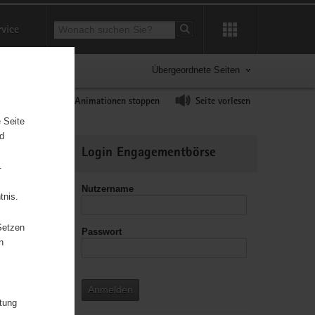
Suchbegriff
rvice
Suche starten
Übergeordnete Seiten
ast erhöhen
Animationen stoppen
Seite vorlesen
 Seite
nd
Weitere
Login Engagementbörse
Informationen
.
Nutzername
tnis.
Setzen
Passwort
leitzahl
n
Anmelden
itung