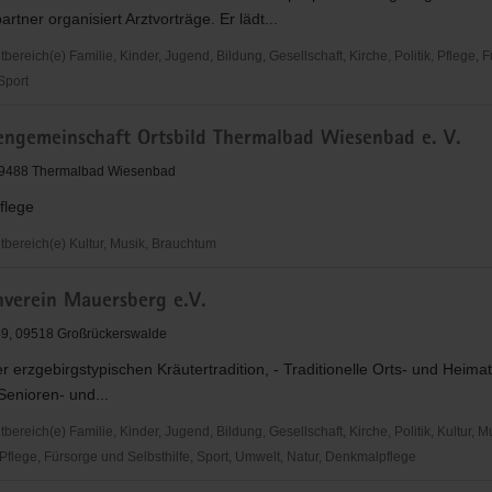
rtner organisiert Arztvorträge. Er lädt...
reich(e) Familie, Kinder, Jugend, Bildung, Gesellschaft, Kirche, Politik, Pflege, 
 Sport
uppe
sengemeinschaft Ortsbild Thermalbad Wiesenbad e. V.
09488 Thermalbad Wiesenbad
pflege
ereich(e) Kultur, Musik, Brauchtum
ngemeinschaft
nverein Mauersberg e.V.
ad
49, 09518 Großrückerswalde
d
er erzgebirgstypischen Kräutertradition, - Traditionelle Orts- und Heimat
 Senioren- und...
reich(e) Familie, Kinder, Jugend, Bildung, Gesellschaft, Kirche, Politik, Kultur, M
Pflege, Fürsorge und Selbsthilfe, Sport, Umwelt, Natur, Denkmalpflege
erein