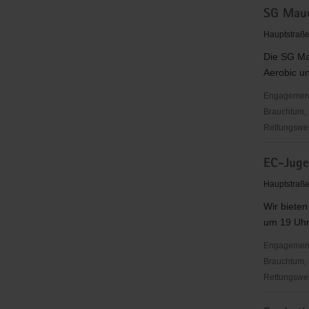
SG Maue
Mauersbe
e.V.
Hauptstraße
Die SG Mau
Aerobic un
Engagementbe
Brauchtum, 
Rettungswes
SG
EC-Juge
Mauersbe
e.
Hauptstraß
V.
Wir biete
um 19 Uhr.
Engagementbe
Brauchtum, 
Rettungswes
EC-