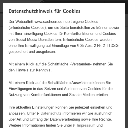
P
Portalübergreifende
o
H
Navigation
Datenschutzhinweis für Cookies
r
a
S
Bürgerschaftliches Engagement
Der Webauftritt www.sachsen.de nutzt eigene Cookies
t
u
e
(erforderliche Cookies), um die Seite bereitstellen zu können sowie
a
p
r
mit Ihrer Einwilligung Cookies für Komfortfunktionen und Cookies
l
t
v
Hauptinhalt
Engagementbörse
von Social Media Dienstleistern. Erforderliche Cookies werden
ü
i
i
ohne Ihre Einwilligung auf Grundlage von § 25 Abs. 2 Nr. 2 TTDSG
b
n
c
gespeichert und ausgelesen.
e
h
e
Ergebnisse auf Karte anzeigen
r
a
Mit einem Klick auf die Schaltfläche »Verstanden« nehmen Sie
g
l
den Hinweis zur Kenntnis.
r
t
Alles
Initiativen
Projekte
e
Mit einem Klick auf die Schaltfläche »Auswählen« können Sie
Nach Alphabet
Nach Postleitzahl
i
Einwilligungen in das Setzen und Auslesen von Cookies für die
Nutzung von Komfortfunktionen und Soziale Medien erteilen.
f
e
Ihre aktuellen Einstellungen können Sie jederzeit einsehen und
642 Suchergebnisse
n
anpassen. Unter
Datenschutz
informieren wir Sie ausführlich
d
über Art und Umfang der Datenverarbeitung sowie Ihre Rechte.
SG 90 Braunsdorf e.V.
e
Weitere Informationen finden Sie unter
Impressum
und
N