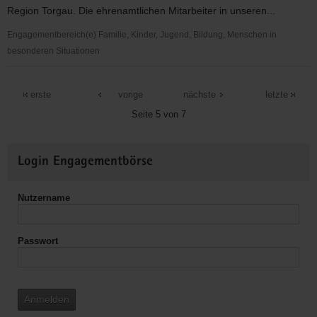
Region Torgau. Die ehrenamtlichen Mitarbeiter in unseren...
Engagementbereich(e) Familie, Kinder, Jugend, Bildung, Menschen in
besonderen Situationen
Tafel
Torgau
erste
vorige
nächste
letzte
e.
Seite 5 von 7
V.
Weitere
Login Engagementbörse
Informationen
Nutzername
Passwort
Anmelden