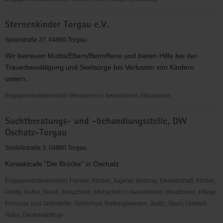
Stadt-
Sternenkinder Torgau e.V.
und
Kulturgeschichtliches
Spitalstraße 27, 04860 Torgau
Museum
Wir betreuen Muttis/Eltern/Betroffene und bieten Hilfe bei der
Torgau
Trauerbewältigung und Seelsorge bei Verlusten von Kindern
untern...
Engagementbereich(e) Menschen in besonderen Situationen
Sternenkinder
Suchtberatungs- und -behandlungsstelle, DW
Torgau
Oschatz-Torgau
e.V.
Schloßstraße 3, 04860 Torgau
Kontaktcafe "Die Brücke" in Oschatz
Engagementbereich(e) Familie, Kinder, Jugend, Bildung, Gesellschaft, Kirche,
Politik, Kultur, Musik, Brauchtum, Menschen in besonderen Situationen, Pflege,
Fürsorge und Selbsthilfe, Sicherheit, Rettungswesen, Justiz, Sport, Umwelt,
Natur, Denkmalpflege