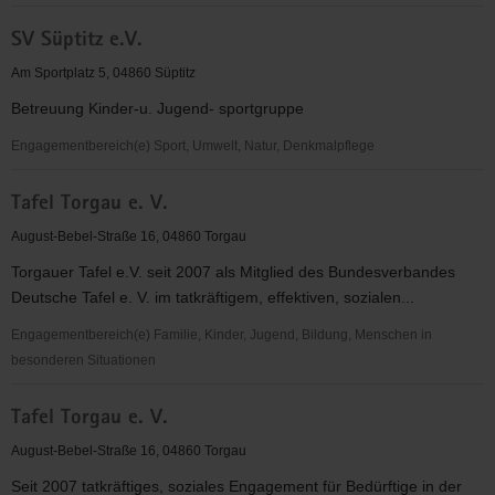
Suchtberatungs-
SV Süptitz e.V.
und
-
Am Sportplatz 5, 04860 Süptitz
behandlungsstelle,
Betreuung Kinder-u. Jugend- sportgruppe
DW
Oschatz-
Engagementbereich(e) Sport, Umwelt, Natur, Denkmalpflege
Torgau
SV
Tafel Torgau e. V.
Süptitz
e.V.
August-Bebel-Straße 16, 04860 Torgau
Torgauer Tafel e.V. seit 2007 als Mitglied des Bundesverbandes
Deutsche Tafel e. V. im tatkräftigem, effektiven, sozialen...
Engagementbereich(e) Familie, Kinder, Jugend, Bildung, Menschen in
besonderen Situationen
Tafel
Tafel Torgau e. V.
Torgau
e.
August-Bebel-Straße 16, 04860 Torgau
V.
Seit 2007 tatkräftiges, soziales Engagement für Bedürftige in der