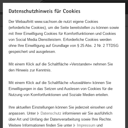
P
Portalübergreifende
o
H
Navigation
Datenschutzhinweis für Cookies
r
a
S
Bürgerschaftliches Engagement
Der Webauftritt www.sachsen.de nutzt eigene Cookies
t
u
e
(erforderliche Cookies), um die Seite bereitstellen zu können sowie
a
p
r
mit Ihrer Einwilligung Cookies für Komfortfunktionen und Cookies
l
t
v
Hauptinhalt
Engagementbörse
von Social Media Dienstleistern. Erforderliche Cookies werden
ü
i
i
ohne Ihre Einwilligung auf Grundlage von § 25 Abs. 2 Nr. 2 TTDSG
b
n
c
gespeichert und ausgelesen.
e
h
e
Ergebnisse auf Karte anzeigen
r
a
Mit einem Klick auf die Schaltfläche »Verstanden« nehmen Sie
g
l
den Hinweis zur Kenntnis.
r
t
Alles
Initiativen
Projekte
e
Mit einem Klick auf die Schaltfläche »Auswählen« können Sie
Nach Alphabet
Nach Postleitzahl
i
Einwilligungen in das Setzen und Auslesen von Cookies für die
Nutzung von Komfortfunktionen und Soziale Medien erteilen.
f
e
Ihre aktuellen Einstellungen können Sie jederzeit einsehen und
66 Suchergebnisse
n
anpassen. Unter
Datenschutz
informieren wir Sie ausführlich
d
über Art und Umfang der Datenverarbeitung sowie Ihre Rechte.
Seelsorge in Notfällen(SIN) Torgau-Oschatz.eV.
e
Weitere Informationen finden Sie unter
Impressum
und
N