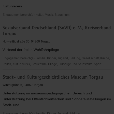
V.
Kulturverein
mit
ambulantem
Engagementbereich(e) Kultur, Musik, Brauchtum
Hospizdienst
Soundlive
e.V.
Sozialverband Deutschland (SoVD) e. V., Kreisverband
e.
Torgau
Torgau
V.
Holweißigstraße 30, 04860 Torgau
Verband der freien Wohlfahrtpflege
Engagementbereich(e) Familie, Kinder, Jugend, Bildung, Gesellschaft, Kirche,
Politik, Kultur, Musik, Brauchtum, Pflege, Fürsorge und Selbsthilfe, Sport
Sozialverband
Stadt- und Kulturgeschichtliches Museum Torgau
Deutschland
(SoVD)
Wintergrüne 5, 04860 Torgau
e.
Unterstützung im museumspädagogischen Bereich und
V.,
Unterstützung bei Öffentlichkeitsarbeit und Sonderausstellungen im
Kreisverband
Stadt- und...
Torgau
Engagementbereich(e) Familie, Kinder, Jugend, Bildung