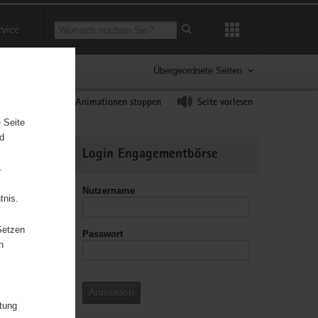
Suchbegriff
rvice
Suche starten
Übergeordnete Seiten
ast erhöhen
Animationen stoppen
Seite vorlesen
 Seite
nd
Weitere
Login Engagementbörse
Informationen
.
Nutzername
tnis.
Setzen
Passwort
leitzahl
n
Anmelden
itung