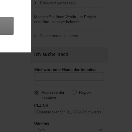
Passwort vergessen
letzte
Machen Sie Ihren Verein, Ihr Projekt
oder Ihre Initiative bekannt.
Verein neu registrieren
Ich suche nach
Stichwort oder Name der Initiative
Addresse der
Region
Initiative
PLZ/Ort
Umkreis