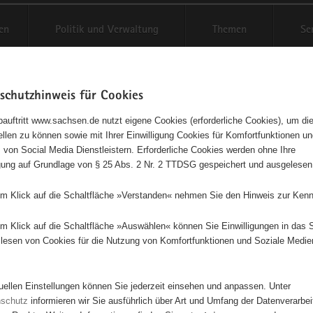
en
Politik und Verwaltung
Themen
Se
schutzhinweis für Cookies
Schriftgröße anpassen
Kontr
auftritt www.sachsen.de nutzt eigene Cookies (erforderliche Cookies), um die
tellen zu können sowie mit Ihrer Einwilligung Cookies für Komfortfunktionen u
t
agementbörse
 von Social Media Dienstleistern. Erforderliche Cookies werden ohne Ihre
igung auf Grundlage von § 25 Abs. 2 Nr. 2 TTDSG gespeichert und ausgelesen
isse auf Karte anzeigen
em Klick auf die Schaltfläche »Verstanden« nehmen Sie den Hinweis zur Kenn
em Klick auf die Schaltfläche »Auswählen« können Sie Einwilligungen in das 
Initiativen
Projekte
Nach Alphabet
Nach Post
lesen von Cookies für die Nutzung von Komfortfunktionen und Soziale Medie
tuellen Einstellungen können Sie jederzeit einsehen und anpassen. Unter
2 Suchergebnisse
nschutz
informieren wir Sie ausführlich über Art und Umfang der Datenverarbe