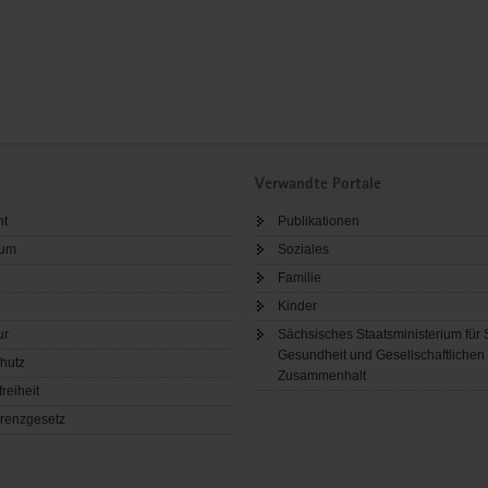
Verwandte Portale
ht
Publikationen
sum
Soziales
Familie
Kinder
ur
Sächsisches Staatsministerium für 
Gesundheit und Gesellschaftlichen
hutz
Zusammenhalt
freiheit
renzgesetz