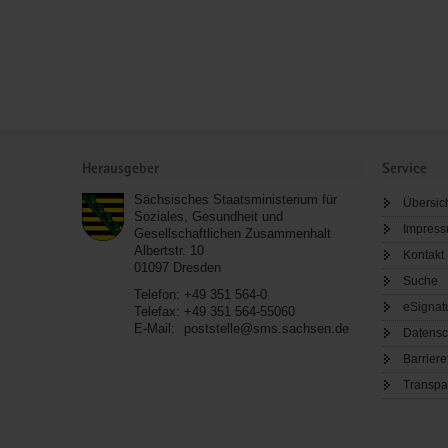
Service
Herausgeber
Service
Sächsisches Staatsministerium für
Übersic
Soziales, Gesundheit und
Impres
Gesellschaftlichen Zusammenhalt
Albertstr. 10
Kontakt
01097
Dresden
Suche
Telefon:
+49 351 564-0
eSignat
Telefax:
+49 351 564-55060
E-Mail:
poststelle@sms.sachsen.de
Datensc
Barriere
Transpa