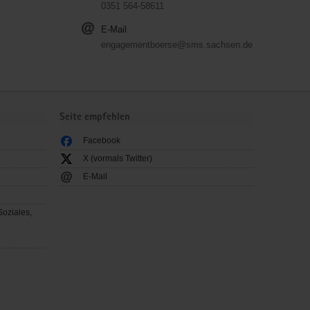
0351 564-58611
E-Mail
engagementboerse@sms.sachsen.de
Seite empfehlen
Facebook
X (vormals Twitter)
E-Mail
Soziales,