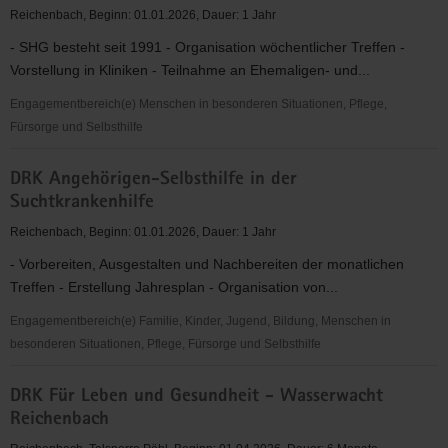
Bedürftige
Reichenbach, Beginn: 01.01.2026, Dauer: 1 Jahr
- SHG besteht seit 1991 - Organisation wöchentlicher Treffen -
Vorstellung in Kliniken - Teilnahme an Ehemaligen- und...
Engagementbereich(e) Menschen in besonderen Situationen, Pflege,
Fürsorge und Selbsthilfe
DRK
DRK Angehörigen-Selbsthilfe in der
Selbsthilfegruppenarbeit
Suchtkrankenhilfe
-
"Trockene
Reichenbach, Beginn: 01.01.2026, Dauer: 1 Jahr
Alkoholiker"
- Vorbereiten, Ausgestalten und Nachbereiten der monatlichen
Treffen - Erstellung Jahresplan - Organisation von...
Engagementbereich(e) Familie, Kinder, Jugend, Bildung, Menschen in
besonderen Situationen, Pflege, Fürsorge und Selbsthilfe
DRK
DRK Für Leben und Gesundheit - Wasserwacht
Angehörigen-
Reichenbach
Selbsthilfe
in