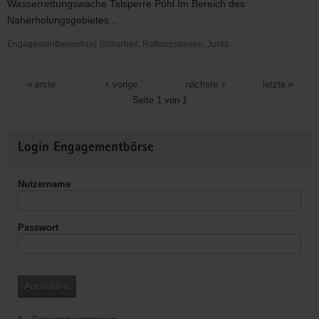
Wasserrettungswache Talsperre Pöhl Im Bereich des
-
Naherholungsgebietes...
Retten
lernen
Engagementbereich(e) Sicherheit, Rettungswesen, Justiz
Für
Leben
erste
vorige
nächste
letzte
und
Seite 1 von 1
Gesundheit
Weitere
Login Engagementbörse
Informationen
Nutzername
Passwort
Anmelden