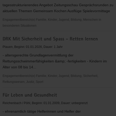
Beratungsstelle
tagesstrukturierendes Angebot Zeitungsschau Gesprächsrunden zu
"Das
aktuellen Themen Gemeinsam Kochen Ausflüge Spielevormittage
Boot"
Engagementbereich(e) Familie, Kinder, Jugend, Bildung, Menschen in
besonderen Situationen
DRK
DRK Mit Sicherheit und Spass - Retten lernen
Soziokulturelle
Betreuung
Plauen, Beginn: 01.01.2026, Dauer: 1 Jahr
in
- altersgerechte Grundlagenvermittlung der
der
Rettungsschwimmerfähigkeiten &amp; -fertigkeiten - Kindern im
Begegnungsstätte
Alter von 08 bis 14...
Ausweg
Engagementbereich(e) Familie, Kinder, Jugend, Bildung, Sicherheit,
Rettungswesen, Justiz, Sport
DRK
Für Leben und Gesundheit
Mit
Sicherheit
Reichenbach / Pöhl, Beginn: 01.01.2009, Dauer: unbegrenzt
und
- ehrenamtlich tätige Helferinnen und Helfer der
Spass