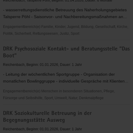
Reichenbach, Talsperre Pöhl, Beginn: 01.04.2026, Dauer: 6 Monate
der
- wasserrettungsdienstliche Betreuung des Naherholungsgebietes
Suchtkrankenhilfe
Talsperre Pöhl - Saisonvor- und Nachbereitungsmaßnahmen an...
Engagementbereich(e) Familie, Kinder, Jugend, Bildung, Gesellschaft, Kirche,
Politik, Sicherheit, Rettungswesen, Justiz, Sport
DRK
DRK Psychosoziale Kontakt- und Beratungsstelle "Das
Für
Boot"
Leben
und
Reichenbach, Beginn: 01.01.2026, Dauer: 1 Jahr
Gesundheit
- Leitung der wöchentlichen Sportgruppe - Organisation der
-
monatlichen Bowlinggruppe - individuelle Gespräche mit Klienten...
Wasserwacht
Reichenbach
Engagementbereich(e) Menschen in besonderen Situationen, Pflege,
Fürsorge und Selbsthilfe, Sport, Umwelt, Natur, Denkmalpflege
DRK
DRK Soziokulturelle Betreuung in der
Psychosoziale
Begegnungsstätte Ausweg
Kontakt-
und
Reichenbach, Beginn: 01.01.2026, Dauer: 1 Jahr