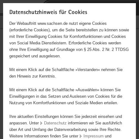
P
Portalübergreifende
o
H
Navigation
Datenschutzhinweis für Cookies
r
a
S
Bürgerschaftliches Engagement
Der Webauftritt www.sachsen.de nutzt eigene Cookies
t
u
e
(erforderliche Cookies), um die Seite bereitstellen zu können sowie
a
p
r
mit Ihrer Einwilligung Cookies für Komfortfunktionen und Cookies
l
t
v
Hauptinhalt
Engagementbörse
von Social Media Dienstleistern. Erforderliche Cookies werden
ü
i
i
ohne Ihre Einwilligung auf Grundlage von § 25 Abs. 2 Nr. 2 TTDSG
b
n
c
gespeichert und ausgelesen.
e
h
e
Ergebnisse auf Karte anzeigen
r
a
Mit einem Klick auf die Schaltfläche »Verstanden« nehmen Sie
g
l
den Hinweis zur Kenntnis.
r
t
Alles
Initiativen
Projekte
e
Mit einem Klick auf die Schaltfläche »Auswählen« können Sie
Nach Alphabet
Nach Postleitzahl
i
Einwilligungen in das Setzen und Auslesen von Cookies für die
Nutzung von Komfortfunktionen und Soziale Medien erteilen.
f
e
Ihre aktuellen Einstellungen können Sie jederzeit einsehen und
9 Suchergebnisse
n
anpassen. Unter
Datenschutz
informieren wir Sie ausführlich
d
über Art und Umfang der Datenverarbeitung sowie Ihre Rechte.
DRK Die Mobilen Senioren - soziokulturelle
e
Weitere Informationen finden Sie unter
Impressum
und
N