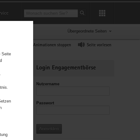
Suchbegriff
rvice
Suche starten
Übergeordnete Seiten
ast erhöhen
Animationen stoppen
Seite vorlesen
 Seite
nd
Weitere
Login Engagementbörse
Informationen
.
Nutzername
tnis.
Setzen
Passwort
leitzahl
n
Anmelden
itung