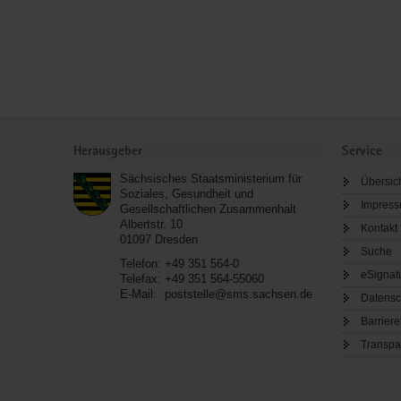
Service
Herausgeber
Service
Sächsisches Staatsministerium für
Übersic
Soziales, Gesundheit und
Impres
Gesellschaftlichen Zusammenhalt
Albertstr. 10
Kontakt
01097
Dresden
Suche
Telefon:
+49 351 564-0
eSignat
Telefax:
+49 351 564-55060
E-Mail:
poststelle@sms.sachsen.de
Datensc
Barriere
Transpa