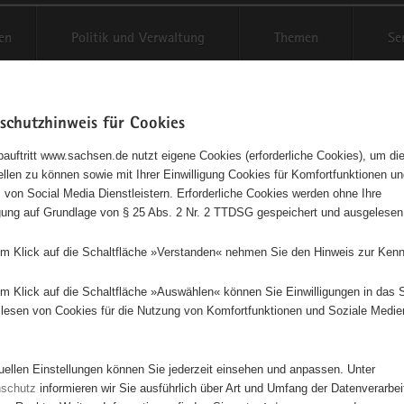
en
Politik und Verwaltung
Themen
Se
schutzhinweis für Cookies
Schriftgröße anpassen
Kontr
auftritt www.sachsen.de nutzt eigene Cookies (erforderliche Cookies), um die
tellen zu können sowie mit Ihrer Einwilligung Cookies für Komfortfunktionen u
t
agementbörse
 von Social Media Dienstleistern. Erforderliche Cookies werden ohne Ihre
igung auf Grundlage von § 25 Abs. 2 Nr. 2 TTDSG gespeichert und ausgelesen
isse auf Karte anzeigen
em Klick auf die Schaltfläche »Verstanden« nehmen Sie den Hinweis zur Kenn
em Klick auf die Schaltfläche »Auswählen« können Sie Einwilligungen in das 
Initiativen
Projekte
Nach Alphabet
Nach Post
lesen von Cookies für die Nutzung von Komfortfunktionen und Soziale Medie
tuellen Einstellungen können Sie jederzeit einsehen und anpassen. Unter
0 Suchergebnisse
nschutz
informieren wir Sie ausführlich über Art und Umfang der Datenverarbe