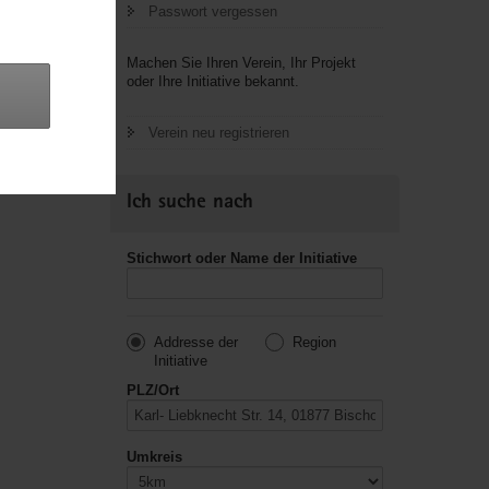
Passwort vergessen
letzte
Machen Sie Ihren Verein, Ihr Projekt
oder Ihre Initiative bekannt.
Verein neu registrieren
Ich suche nach
Stichwort oder Name der Initiative
Addresse der
Region
Initiative
PLZ/Ort
Umkreis