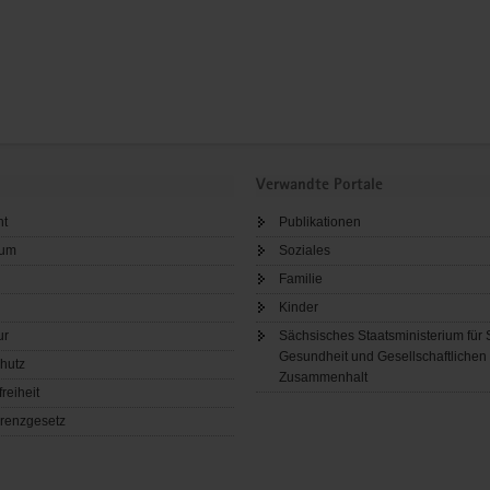
Verwandte Portale
ht
Publikationen
sum
Soziales
Familie
Kinder
ur
Sächsisches Staatsministerium für 
Gesundheit und Gesellschaftlichen
hutz
Zusammenhalt
freiheit
renzgesetz