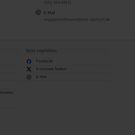
0351 564-58611
E-Mail
engagementboerse@sms.sachsen.de
Seite empfehlen
Facebook
X (vormals Twitter)
E-Mail
Soziales,