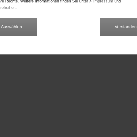
hre Rechte. Weitere Informationen finden Sie unter
Impressum
und
vorige
Seite 1 von 0
nächste
refreiheit
.
Auswählen
Verstanden