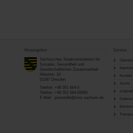
Service
Herausgeber
Service
Sächsisches Staatsministerium für
Übersic
Soziales, Gesundheit und
Impres
Gesellschaftlichen Zusammenhalt
Albertstr. 10
Kontakt
01097
Dresden
Suche
Telefon:
+49 351 564-0
eSignat
Telefax:
+49 351 564-55060
E-Mail:
poststelle@sms.sachsen.de
Datensc
Barriere
Transpa