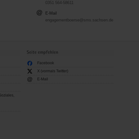
0351 564-58611
E-Mail
engagementboerse@sms.sachsen.de
Seite empfehlen
Facebook
X (vormals Twitter)
E-Mail
Soziales,