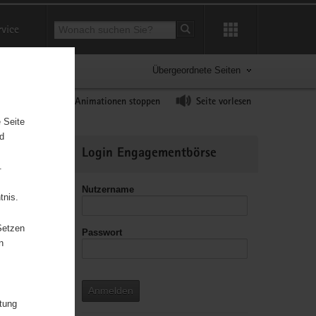
Suchbegriff
rvice
Suche starten
Übergeordnete Seiten
ast erhöhen
Animationen stoppen
Seite vorlesen
 Seite
nd
Weitere
Login Engagementbörse
Informationen
.
Nutzername
tnis.
Setzen
Passwort
leitzahl
n
Anmelden
itung