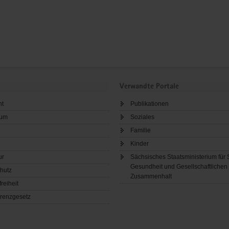
Verwandte Portale
ht
Publikationen
sum
Soziales
Familie
Kinder
ur
Sächsisches Staatsministerium für 
Gesundheit und Gesellschaftlichen
hutz
Zusammenhalt
freiheit
renzgesetz