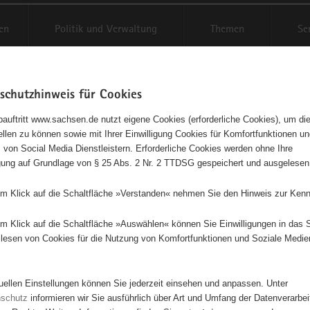
en
Politik und Verwaltung
Themen
Se
schutzhinweis für Cookies
Schriftgröße anpassen
Kontr
auftritt www.sachsen.de nutzt eigene Cookies (erforderliche Cookies), um die
tellen zu können sowie mit Ihrer Einwilligung Cookies für Komfortfunktionen u
t
agementbörse
 von Social Media Dienstleistern. Erforderliche Cookies werden ohne Ihre
igung auf Grundlage von § 25 Abs. 2 Nr. 2 TTDSG gespeichert und ausgelesen
isse auf Karte anzeigen
em Klick auf die Schaltfläche »Verstanden« nehmen Sie den Hinweis zur Kenn
em Klick auf die Schaltfläche »Auswählen« können Sie Einwilligungen in das 
Initiativen
Projekte
Nach Alphabet
Nach Post
lesen von Cookies für die Nutzung von Komfortfunktionen und Soziale Medie
tuellen Einstellungen können Sie jederzeit einsehen und anpassen. Unter
0 Suchergebnisse
nschutz
informieren wir Sie ausführlich über Art und Umfang der Datenverarbe