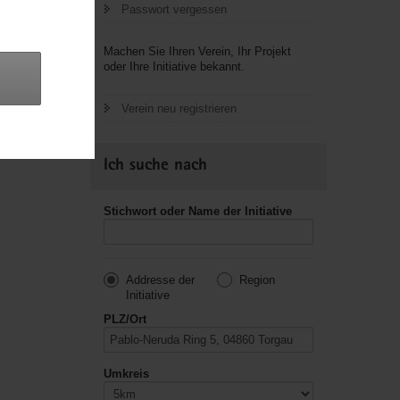
Passwort vergessen
letzte
Machen Sie Ihren Verein, Ihr Projekt
oder Ihre Initiative bekannt.
Verein neu registrieren
Ich suche nach
Stichwort oder Name der Initiative
Addresse der
Region
Initiative
PLZ/Ort
Umkreis