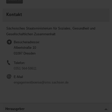
Kontakt
Sächsisches Staatsministerium für Soziales, Gesundheit und
Gesellschaftlichen Zusammenhalt
Besucheradresse:
Albertstraße 10
01097 Dresden
Telefon:
0351 564-58611
E-Mail
engagementboerse@sms.sachsen.de
Service
Herausgeber