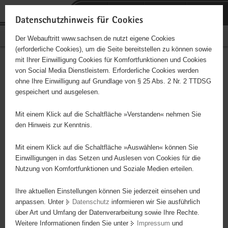
P
Portalübergreifende
o
H
Navigation
Datenschutzhinweis für Cookies
r
a
S
Bürgerschaftliches Engagement
Der Webauftritt www.sachsen.de nutzt eigene Cookies
t
u
e
(erforderliche Cookies), um die Seite bereitstellen zu können sowie
a
p
r
mit Ihrer Einwilligung Cookies für Komfortfunktionen und Cookies
l
t
v
Hauptinhalt
Engagementbörse
von Social Media Dienstleistern. Erforderliche Cookies werden
ü
i
i
ohne Ihre Einwilligung auf Grundlage von § 25 Abs. 2 Nr. 2 TTDSG
b
n
c
gespeichert und ausgelesen.
e
h
e
Ergebnisse auf Karte anzeigen
r
a
Mit einem Klick auf die Schaltfläche »Verstanden« nehmen Sie
g
l
den Hinweis zur Kenntnis.
r
t
Alles
Initiativen
Projekte
e
Mit einem Klick auf die Schaltfläche »Auswählen« können Sie
Nach Alphabet
Nach Postleitzahl
i
Einwilligungen in das Setzen und Auslesen von Cookies für die
Nutzung von Komfortfunktionen und Soziale Medien erteilen.
f
e
Ihre aktuellen Einstellungen können Sie jederzeit einsehen und
0 Suchergebnisse
n
anpassen. Unter
Datenschutz
informieren wir Sie ausführlich
d
über Art und Umfang der Datenverarbeitung sowie Ihre Rechte.
e
erste
vorige
nächste
letzte
Weitere Informationen finden Sie unter
Impressum
und
N