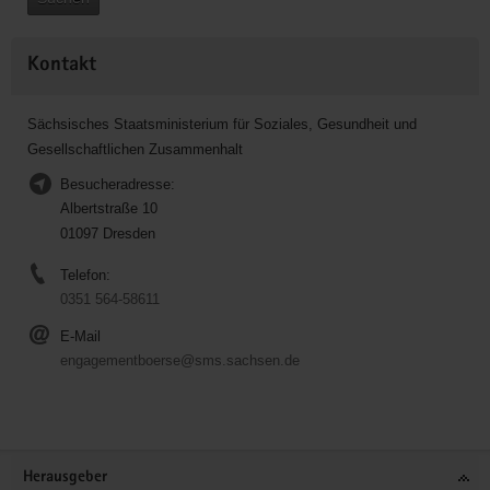
Kontakt
Sächsisches Staatsministerium für Soziales, Gesundheit und
Gesellschaftlichen Zusammenhalt
Besucheradresse:
Albertstraße 10
01097 Dresden
Telefon:
0351 564-58611
E-Mail
engagementboerse@sms.sachsen.de
Service
Herausgeber