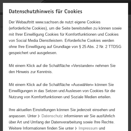
P
Portalübergreifende
o
H
Navigation
Datenschutzhinweis für Cookies
r
a
S
Bürgerschaftliches Engagement
Der Webauftritt www.sachsen.de nutzt eigene Cookies
t
u
e
(erforderliche Cookies), um die Seite bereitstellen zu können sowie
a
p
r
mit Ihrer Einwilligung Cookies für Komfortfunktionen und Cookies
l
t
v
Hauptinhalt
Engagementbörse
von Social Media Dienstleistern. Erforderliche Cookies werden
ü
i
i
ohne Ihre Einwilligung auf Grundlage von § 25 Abs. 2 Nr. 2 TTDSG
b
n
c
gespeichert und ausgelesen.
e
h
e
Ergebnisse auf Karte anzeigen
r
a
Mit einem Klick auf die Schaltfläche »Verstanden« nehmen Sie
g
l
den Hinweis zur Kenntnis.
r
t
Alles
Initiativen
Projekte
e
Mit einem Klick auf die Schaltfläche »Auswählen« können Sie
Nach Alphabet
Nach Postleitzahl
i
Einwilligungen in das Setzen und Auslesen von Cookies für die
Nutzung von Komfortfunktionen und Soziale Medien erteilen.
f
e
Ihre aktuellen Einstellungen können Sie jederzeit einsehen und
8 Suchergebnisse
n
anpassen. Unter
Datenschutz
informieren wir Sie ausführlich
d
über Art und Umfang der Datenverarbeitung sowie Ihre Rechte.
e
erste
vorige
nächste
letzte
Weitere Informationen finden Sie unter
Impressum
und
N