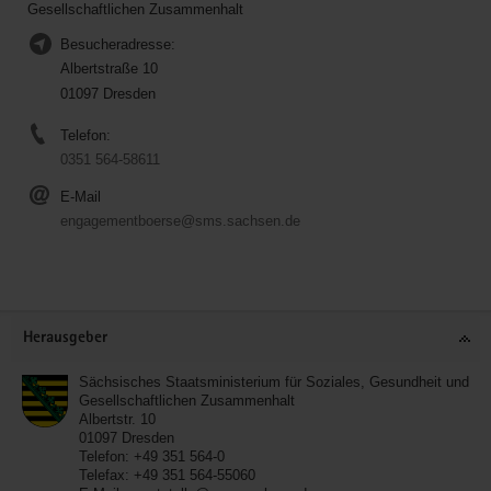
Gesellschaftlichen Zusammenhalt
Besucheradresse:
Albertstraße 10
01097 Dresden
Telefon:
0351 564-58611
E-Mail
engagementboerse@sms.sachsen.de
Service
Herausgeber
Sächsisches Staatsministerium für Soziales, Gesundheit und
Gesellschaftlichen Zusammenhalt
Albertstr. 10
01097
Dresden
Telefon:
+49 351 564-0
Telefax:
+49 351 564-55060