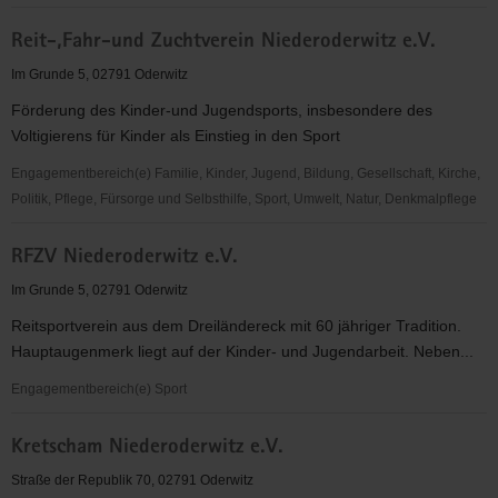
KSV
Reit-,Fahr-und Zuchtverein Niederoderwitz e.V.
Empor
Zittau
Im Grunde 5, 02791 Oderwitz
e.
Förderung des Kinder-und Jugendsports, insbesondere des
V.
Voltigierens für Kinder als Einstieg in den Sport
Engagementbereich(e) Familie, Kinder, Jugend, Bildung, Gesellschaft, Kirche,
Politik, Pflege, Fürsorge und Selbsthilfe, Sport, Umwelt, Natur, Denkmalpflege
Reit-,Fahr-
RFZV Niederoderwitz e.V.
und
Zuchtverein
Im Grunde 5, 02791 Oderwitz
Niederoderwitz
Reitsportverein aus dem Dreiländereck mit 60 jähriger Tradition.
e.V.
Hauptaugenmerk liegt auf der Kinder- und Jugendarbeit. Neben...
Engagementbereich(e) Sport
RFZV
Kretscham Niederoderwitz e.V.
Niederoderwitz
e.V.
Straße der Republik 70, 02791 Oderwitz