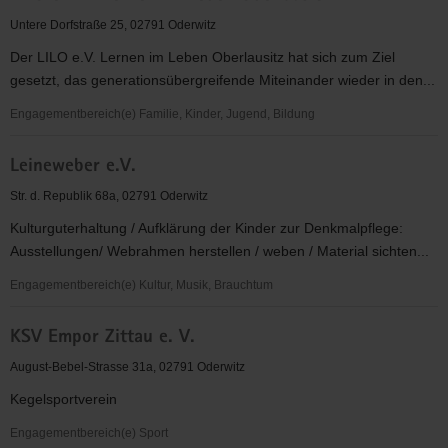
02
Untere Dorfstraße 25, 02791 Oderwitz
e.V.
Der LILO e.V. Lernen im Leben Oberlausitz hat sich zum Ziel
gesetzt, das generationsübergreifende Miteinander wieder in den...
Engagementbereich(e) Familie, Kinder, Jugend, Bildung
LiLO
Leineweber e.V.
e.V.
-
Str. d. Republik 68a, 02791 Oderwitz
Lernen
Kulturguterhaltung / Aufklärung der Kinder zur Denkmalpflege:
im
Ausstellungen/ Webrahmen herstellen / weben / Material sichten...
Leben
Oberlausitz
Engagementbereich(e) Kultur, Musik, Brauchtum
Leineweber
KSV Empor Zittau e. V.
e.V.
August-Bebel-Strasse 31a, 02791 Oderwitz
Kegelsportverein
Engagementbereich(e) Sport