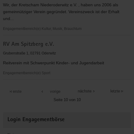
Wir, der Kretscham Niederoderwitz e.V. , haben uns 2006 als
gemeinnütziger Verein gegründet. Vereinszweck ist der Erhalt
und...
Engagementbereich(e) Kultur, Musik, Brauchtum
Kretscham
RV Am Spitzberg e.V.
Niederoderwitz
e.V.
Grubenstraße 1, 02791 Oderwitz
Reitverein mit Schwerpunkt Kinder- und Jugendarbeit
Engagementbereich(e) Sport
RV
Am
nächste
letzte
erste
vorige
Spitzberg
Seite 10 von 10
e.V.
Weitere
Login Engagementbörse
Informationen