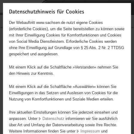
P
Portalübergreifende
o
H
Navigation
Datenschutzhinweis für Cookies
r
a
S
Bürgerschaftliches Engagement
Der Webauftritt www.sachsen.de nutzt eigene Cookies
t
u
e
(erforderliche Cookies), um die Seite bereitstellen zu können sowie
a
p
r
mit Ihrer Einwilligung Cookies für Komfortfunktionen und Cookies
l
t
v
Hauptinhalt
Engagementbörse
von Social Media Dienstleistern. Erforderliche Cookies werden
ü
i
i
ohne Ihre Einwilligung auf Grundlage von § 25 Abs. 2 Nr. 2 TTDSG
b
n
c
gespeichert und ausgelesen.
e
h
e
Ergebnisse auf Karte anzeigen
r
a
Mit einem Klick auf die Schaltfläche »Verstanden« nehmen Sie
g
l
den Hinweis zur Kenntnis.
r
t
Alles
Initiativen
Projekte
e
Mit einem Klick auf die Schaltfläche »Auswählen« können Sie
Nach Alphabet
Nach Postleitzahl
i
Einwilligungen in das Setzen und Auslesen von Cookies für die
Nutzung von Komfortfunktionen und Soziale Medien erteilen.
f
e
Ihre aktuellen Einstellungen können Sie jederzeit einsehen und
100 Suchergebnisse
n
anpassen. Unter
Datenschutz
informieren wir Sie ausführlich
d
über Art und Umfang der Datenverarbeitung sowie Ihre Rechte.
Gemeinde Oderwitz, Ortschronik
e
Weitere Informationen finden Sie unter
Impressum
und
N