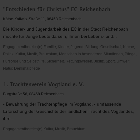
"Entschieden
"Entschieden für Christus" EC Reichenbach
für
Christus"
Käthe-Kollwitz-Straße 11, 08468 Reichenbach
(EC)
Die Kinder- und Jugendarbeit des EC in der Stadt Reichenbach
Limbach
möchte für Junge Leute da sein, Ihnen bei Lebens- und...
Engagementbereich(e) Familie, Kinder, Jugend, Bildung, Gesellschaft, Kirche,
Politik, Kultur, Musik, Brauchtum, Menschen in besonderen Situationen, Pflege,
Fürsorge und Selbsthilfe, Sicherheit, Rettungswesen, Justiz, Sport, Umwelt,
Natur, Denkmalpflege
"Entschieden
1. Trachtenverein Vogtland e. V.
für
Christus"
Burgstraße 56, 08468 Reichenbach
EC
- Bewahrung der Trachtenpflege im Vogtland, - umfassende
Reichenbach
Erforschung der Geschichte der ländlichen Tracht des Vogtlandes,
ihre...
Engagementbereich(e) Kultur, Musik, Brauchtum
1.