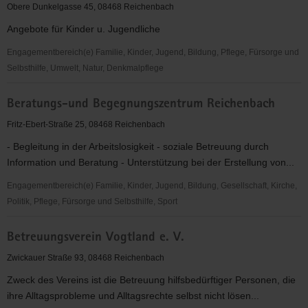
e.V.
Obere Dunkelgasse 45, 08468 Reichenbach
Angebote für Kinder u. Jugendliche
Engagementbereich(e) Familie, Kinder, Jugend, Bildung, Pflege, Fürsorge und
Selbsthilfe, Umwelt, Natur, Denkmalpflege
AWO
Beratungs-und Begegnungszentrum Reichenbach
Vogtland
Bereich
Fritz-Ebert-Straße 25, 08468 Reichenbach
Reichenbach
- Begleitung in der Arbeitslosigkeit - soziale Betreuung durch
e.V.
Information und Beratung - Unterstützung bei der Erstellung von...
Engagementbereich(e) Familie, Kinder, Jugend, Bildung, Gesellschaft, Kirche,
Politik, Pflege, Fürsorge und Selbsthilfe, Sport
Beratungs-
Betreuungsverein Vogtland e. V.
und
Begegnungszentrum
Zwickauer Straße 93, 08468 Reichenbach
Reichenbach
Zweck des Vereins ist die Betreuung hilfsbedürftiger Personen, die
ihre Alltagsprobleme und Alltagsrechte selbst nicht lösen...