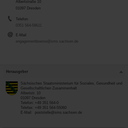
Albertstraße 10
01097 Dresden
Telefon:
0351 564-58611
E-Mail
engagementboerse@sms.sachsen.de
Service
Herausgeber
Sächsisches Staatsministerium für Soziales, Gesundheit und
Gesellschaftlichen Zusammenhalt
Albertstr. 10
01097
Dresden
Telefon:
+49 351 564-0
Telefax:
+49 351 564-55060
E-Mail:
poststelle@sms.sachsen.de