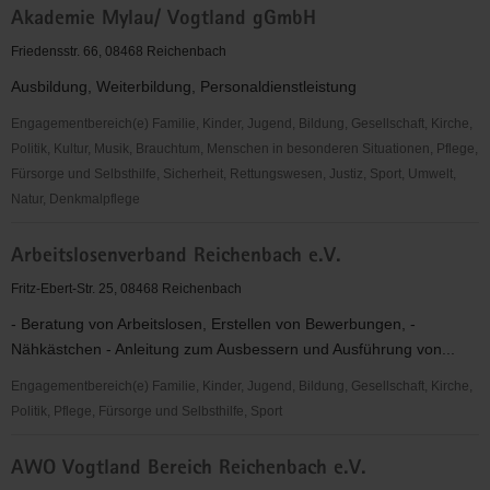
Akademie Mylau/ Vogtland gGmbH
Trachtenverein
Vogtland
Friedensstr. 66, 08468 Reichenbach
e.
Ausbildung, Weiterbildung, Personaldienstleistung
V.
Engagementbereich(e) Familie, Kinder, Jugend, Bildung, Gesellschaft, Kirche,
Politik, Kultur, Musik, Brauchtum, Menschen in besonderen Situationen, Pflege,
Fürsorge und Selbsthilfe, Sicherheit, Rettungswesen, Justiz, Sport, Umwelt,
Natur, Denkmalpflege
Akademie
Arbeitslosenverband Reichenbach e.V.
Mylau/
Vogtland
Fritz-Ebert-Str. 25, 08468 Reichenbach
gGmbH
- Beratung von Arbeitslosen, Erstellen von Bewerbungen, -
Nähkästchen - Anleitung zum Ausbessern und Ausführung von...
Engagementbereich(e) Familie, Kinder, Jugend, Bildung, Gesellschaft, Kirche,
Politik, Pflege, Fürsorge und Selbsthilfe, Sport
Arbeitslosenverband
AWO Vogtland Bereich Reichenbach e.V.
Reichenbach