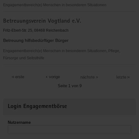
Engagementbereich(e) Menschen in besonderen Situationen
Betreuungsverein
Betreuungsverein Vogtland e.V.
Vogtland
e.
Fritz-Ebert-Str. 25, 08468 Reichenbach
V.
Betreuung hilfsbedürftiger Bürger
Engagementbereich(e) Menschen in besonderen Situationen, Pflege,
Fürsorge und Selbsthilfe
Betreuungsverein
Vogtland
erste
vorige
nächste
letzte
e.V.
Seite 1 von 9
Weitere
Login Engagementbörse
Informationen
Nutzername