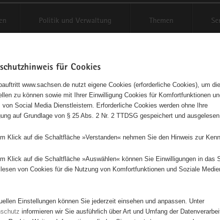
en
Politik und Verwaltung
Themen
Se
schutzhinweis für Cookies
Schriftgröße anpassen
Kontr
auftritt www.sachsen.de nutzt eigene Cookies (erforderliche Cookies), um die
tellen zu können sowie mit Ihrer Einwilligung Cookies für Komfortfunktionen u
t
agementbörse
 von Social Media Dienstleistern. Erforderliche Cookies werden ohne Ihre
igung auf Grundlage von § 25 Abs. 2 Nr. 2 TTDSG gespeichert und ausgelesen
isse auf Karte anzeigen
em Klick auf die Schaltfläche »Verstanden« nehmen Sie den Hinweis zur Kenn
em Klick auf die Schaltfläche »Auswählen« können Sie Einwilligungen in das 
Initiativen
Projekte
Nach Alphabet
Nach Post
lesen von Cookies für die Nutzung von Komfortfunktionen und Soziale Medie
tuellen Einstellungen können Sie jederzeit einsehen und anpassen. Unter
80 Suchergebnisse
nschutz
informieren wir Sie ausführlich über Art und Umfang der Datenverarbe