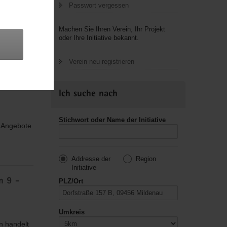
Passwort vergessen
Machen Sie Ihren Verein, Ihr Projekt
oder Ihre Initiative bekannt.
usik,
Verein neu registrieren
Ich suche nach
Stichwort oder Name der Initiative
e Angebote
Addresse der
Region
Initiative
n 9 -
PLZ/Ort
Umkreis
n handelt