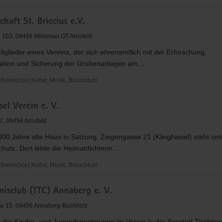
rventions-
haft St. Briccius e.V.
lsorgeteam
 153, 09456 Mildenau OT Arnsfeld
itglieder eines Vereins, der sich ehrenamtlich mit der Erforschung,
tion und Sicherung der Grubenanlagen am...
ereich(e) Kultur, Musik, Brauchtum
aft
sel Verein e. V.
57, 09456 Arnsfeld
00 Jahre alte Haus in Satzung, Ziegengasse 21 (Klinghaisel) steht unt
utz. Dort lebte die Heimatdichterin...
ereich(e) Kultur, Musik, Brauchtum
l
nisclub (TTC) Annaberg e. V.
ße 15, 09456 Annaberg-Buchholz
der Kinder- und Jugendsportgruppe im Verein in der Sportart Tischten