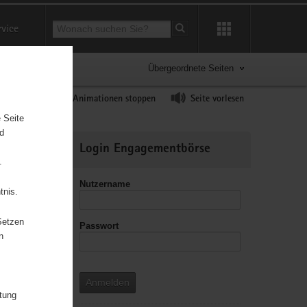
Suchbegriff
rvice
Suche starten
Übergeordnete Seiten
ast erhöhen
Animationen stoppen
Seite vorlesen
 Seite
nd
Weitere
Login Engagementbörse
Informationen
.
Nutzername
tnis.
Setzen
Passwort
leitzahl
n
Anmelden
itung