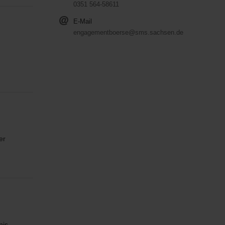
0351 564-58611
E-Mail
engagementboerse@sms.sachsen.de
er
nis