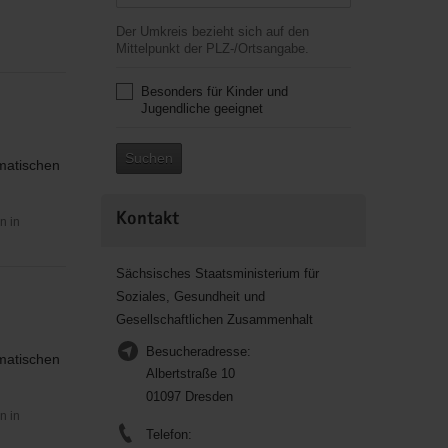
Der Umkreis bezieht sich auf den
Mittelpunkt der PLZ-/Ortsangabe.
Besonders für Kinder und
Jugendliche geeignet
Suchen
matischen
Kontakt
n in
Sächsisches Staatsministerium für
Soziales, Gesundheit und
Gesellschaftlichen Zusammenhalt
Besucheradresse:
matischen
Albertstraße 10
01097 Dresden
n in
Telefon: