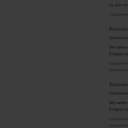
es sich um
Engagementbe
geschlecht
Kriseni
offene
Angebote
Dreibrüders
für
Wir sehen
Jungen
Ereignis u
im
Alter
Engagementb
von
besonderen S
9
Kriseninte
-
Kriseni
und
13
Notfallsee
Dreibrüders
Jahren
Annaberg
im
Wir sehen
e.
sozial-
Ereignis u
V.
diakonisc
Engagementb
Kontext
besonderen S