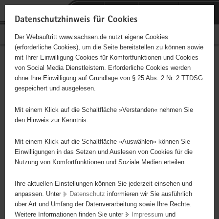
P
Portalübergreifende
o
H
Navigation
Datenschutzhinweis für Cookies
r
a
S
Bürgerschaftliches Engagement
Der Webauftritt www.sachsen.de nutzt eigene Cookies
t
u
e
(erforderliche Cookies), um die Seite bereitstellen zu können sowie
a
p
r
mit Ihrer Einwilligung Cookies für Komfortfunktionen und Cookies
l
t
v
Hauptinhalt
Engagementbörse
von Social Media Dienstleistern. Erforderliche Cookies werden
ü
i
i
ohne Ihre Einwilligung auf Grundlage von § 25 Abs. 2 Nr. 2 TTDSG
b
n
c
gespeichert und ausgelesen.
e
h
e
Ergebnisse auf Karte anzeigen
r
a
Mit einem Klick auf die Schaltfläche »Verstanden« nehmen Sie
g
l
den Hinweis zur Kenntnis.
r
t
Alles
Initiativen
Projekte
e
Mit einem Klick auf die Schaltfläche »Auswählen« können Sie
Nach Alphabet
Nach Postleitzahl
i
Einwilligungen in das Setzen und Auslesen von Cookies für die
Nutzung von Komfortfunktionen und Soziale Medien erteilen.
f
e
Ihre aktuellen Einstellungen können Sie jederzeit einsehen und
80 Suchergebnisse
n
anpassen. Unter
Datenschutz
informieren wir Sie ausführlich
d
über Art und Umfang der Datenverarbeitung sowie Ihre Rechte.
"Entschieden für Christus" (EC) Jugendkreis
e
Weitere Informationen finden Sie unter
Impressum
und
N