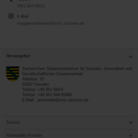
0351 564-58611
E-Mail
engagementboerse@sms.sachsen.de
Service
Herausgeber
Sächsisches Staatsministerium für Soziales, Gesundheit und
Gesellschaftlichen Zusammenhalt
Albertstr. 10
01097
Dresden
Telefon:
+49 351 564-0
Telefax:
+49 351 564-55060
E-Mail:
poststelle@sms.sachsen.de
Service
Verwandte Portale