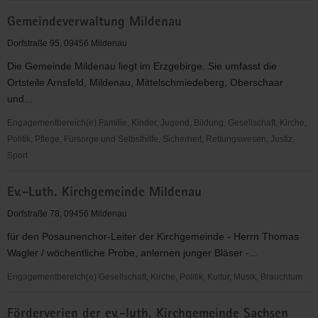
Frauenförder-
Gemeindeverwaltung Mildenau
und
Kommunikationszentrum
Dorfstraße 95, 09456 Mildenau
Mildenau
Die Gemeinde Mildenau liegt im Erzgebirge. Sie umfasst die
e.
Ortsteile Arnsfeld, Mildenau, Mittelschmiedeberg, Oberschaar
V.
und...
Engagementbereich(e) Familie, Kinder, Jugend, Bildung, Gesellschaft, Kirche,
Politik, Pflege, Fürsorge und Selbsthilfe, Sicherheit, Rettungswesen, Justiz,
Sport
Gemeindeverwaltung
Ev.-Luth. Kirchgemeinde Mildenau
Mildenau
Dorfstraße 78, 09456 Mildenau
für den Posaunenchor-Leiter der Kirchgemeinde - Herrn Thomas
Wagler / wöchentliche Probe, anlernen junger Bläser -...
Engagementbereich(e) Gesellschaft, Kirche, Politik, Kultur, Musik, Brauchtum
Ev.-
Förderverien der ev.-luth. Kirchgemeinde Sachsen
Luth.