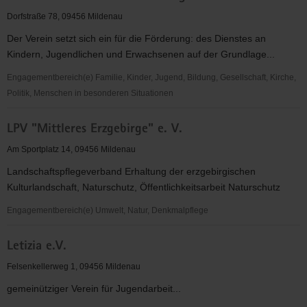
Kirchgemeinde
Dorfstraße 78, 09456 Mildenau
Mildenau
Der Verein setzt sich ein für die Förderung: des Dienstes an
Kindern, Jugendlichen und Erwachsenen auf der Grundlage...
Engagementbereich(e) Familie, Kinder, Jugend, Bildung, Gesellschaft, Kirche,
Politik, Menschen in besonderen Situationen
Förderverien
LPV "Mittleres Erzgebirge" e. V.
der
ev.-
Am Sportplatz 14, 09456 Mildenau
luth.
Landschaftspflegeverband Erhaltung der erzgebirgischen
Kirchgemeinde
Kulturlandschaft, Naturschutz, Öffentlichkeitsarbeit Naturschutz
Sachsen
Engagementbereich(e) Umwelt, Natur, Denkmalpflege
LPV
Letizia e.V.
"Mittleres
Erzgebirge"
Felsenkellerweg 1, 09456 Mildenau
e.
gemeinütziger Verein für Jugendarbeit...
V.