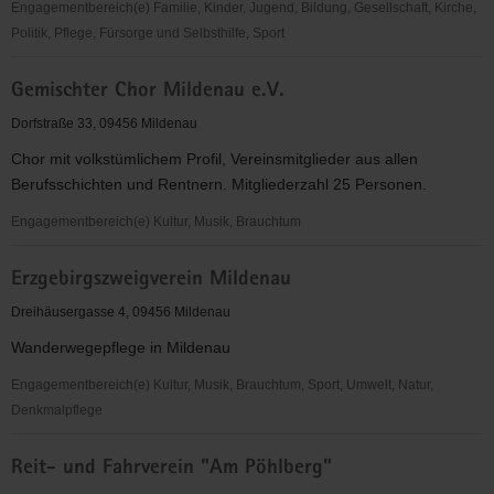
Engagementbereich(e) Familie, Kinder, Jugend, Bildung, Gesellschaft, Kirche,
Politik, Pflege, Fürsorge und Selbsthilfe, Sport
Letizia
Gemischter Chor Mildenau e.V.
e.V.
Dorfstraße 33, 09456 Mildenau
Chor mit volkstümlichem Profil, Vereinsmitglieder aus allen
Berufsschichten und Rentnern. Mitgliederzahl 25 Personen.
Engagementbereich(e) Kultur, Musik, Brauchtum
Gemischter
Erzgebirgszweigverein Mildenau
Chor
Mildenau
Dreihäusergasse 4, 09456 Mildenau
e.V.
Wanderwegepflege in Mildenau
Engagementbereich(e) Kultur, Musik, Brauchtum, Sport, Umwelt, Natur,
Denkmalpflege
Erzgebirgszweigverein
Reit- und Fahrverein "Am Pöhlberg"
Mildenau