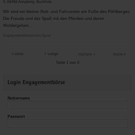
0, 09456 Annaberg- Buchholz
Wir sind ein kleiner Reit- und Fahrverein am Fuße des Pöhlberges.
Die Freude und der Spaß mit den Pferden und deren
Wohlergehen...
Engagementbereich(e) Sport
Reit-
und
erste
vorige
nächste
letzte
Fahrverein
Seite 1 von 8
"Am
Pöhlberg"
Weitere
Login Engagementbörse
Informationen
Nutzername
Passwort