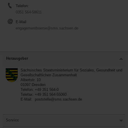
Telefon:
0351 564-58611
E-Mail
engagementboerse@sms.sachsen.de
Service
Herausgeber
Sächsisches Staatsministerium für Soziales, Gesundheit und
Gesellschaftlichen Zusammenhalt
Albertstr. 10
01097
Dresden
Telefon:
+49 351 564-0
Telefax:
+49 351 564-55060
E-Mail:
poststelle@sms.sachsen.de
Service