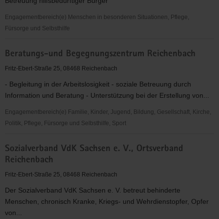
Betreuung hilfsbedürftiger Bürger
Engagementbereich(e) Menschen in besonderen Situationen, Pflege,
Fürsorge und Selbsthilfe
Betreuungsverein
Beratungs-und Begegnungszentrum Reichenbach
Vogtland
e.V.
Fritz-Ebert-Straße 25, 08468 Reichenbach
- Begleitung in der Arbeitslosigkeit - soziale Betreuung durch
Information und Beratung - Unterstützung bei der Erstellung von...
Engagementbereich(e) Familie, Kinder, Jugend, Bildung, Gesellschaft, Kirche,
Politik, Pflege, Fürsorge und Selbsthilfe, Sport
Beratungs-
Sozialverband VdK Sachsen e. V., Ortsverband
und
Reichenbach
Begegnungszentrum
Reichenbach
Fritz-Ebert-Straße 25, 08468 Reichenbach
Der Sozialverband VdK Sachsen e. V. betreut behinderte
Menschen, chronisch Kranke, Kriegs- und Wehrdienstopfer, Opfer
von...