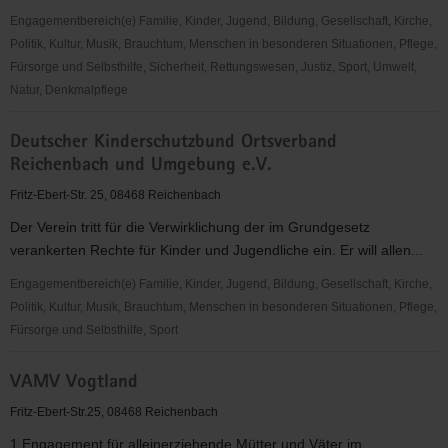
Engagementbereich(e) Familie, Kinder, Jugend, Bildung, Gesellschaft, Kirche,
Politik, Kultur, Musik, Brauchtum, Menschen in besonderen Situationen, Pflege,
Fürsorge und Selbsthilfe, Sicherheit, Rettungswesen, Justiz, Sport, Umwelt,
Natur, Denkmalpflege
Sozialverband
Deutscher Kinderschutzbund Ortsverband
VdK
Reichenbach und Umgebung e.V.
Sachsen
e.
Fritz-Ebert-Str. 25, 08468 Reichenbach
V.,
Der Verein tritt für die Verwirklichung der im Grundgesetz
Ortsverband
verankerten Rechte für Kinder und Jugendliche ein. Er will allen...
Reichenbach
Engagementbereich(e) Familie, Kinder, Jugend, Bildung, Gesellschaft, Kirche,
Politik, Kultur, Musik, Brauchtum, Menschen in besonderen Situationen, Pflege,
Fürsorge und Selbsthilfe, Sport
Deutscher
VAMV Vogtland
Kinderschutzbund
Ortsverband
Fritz-Ebert-Str.25, 08468 Reichenbach
Reichenbach
1.Engagement für alleinerziehende Mütter und Väter im