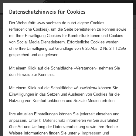
P
Portalübergreifende
o
H
Navigation
Datenschutzhinweis für Cookies
r
a
S
Bürgerschaftliches Engagement
Der Webauftritt www.sachsen.de nutzt eigene Cookies
t
u
e
(erforderliche Cookies), um die Seite bereitstellen zu können sowie
a
p
r
mit Ihrer Einwilligung Cookies für Komfortfunktionen und Cookies
l
t
v
Hauptinhalt
Engagementbörse
von Social Media Dienstleistern. Erforderliche Cookies werden
ü
i
i
ohne Ihre Einwilligung auf Grundlage von § 25 Abs. 2 Nr. 2 TTDSG
b
n
c
gespeichert und ausgelesen.
e
h
e
Ergebnisse auf Karte anzeigen
r
a
Mit einem Klick auf die Schaltfläche »Verstanden« nehmen Sie
g
l
den Hinweis zur Kenntnis.
r
t
Alles
Initiativen
Projekte
e
Mit einem Klick auf die Schaltfläche »Auswählen« können Sie
Nach Alphabet
Nach Postleitzahl
i
Einwilligungen in das Setzen und Auslesen von Cookies für die
Nutzung von Komfortfunktionen und Soziale Medien erteilen.
f
e
Ihre aktuellen Einstellungen können Sie jederzeit einsehen und
87 Suchergebnisse
n
anpassen. Unter
Datenschutz
informieren wir Sie ausführlich
d
über Art und Umfang der Datenverarbeitung sowie Ihre Rechte.
Präventionssportverein Vogtland e. V.
e
Weitere Informationen finden Sie unter
Impressum
und
N