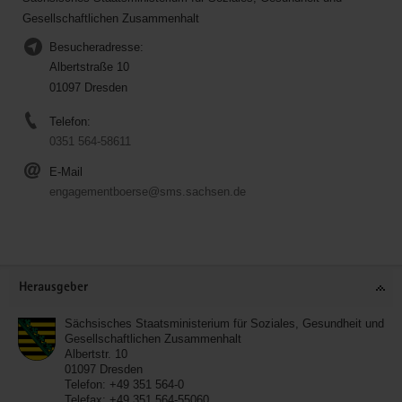
Gesellschaftlichen Zusammenhalt
Besucheradresse:
Albertstraße 10
01097 Dresden
Telefon:
0351 564-58611
E-Mail
engagementboerse@sms.sachsen.de
Service
Herausgeber
Sächsisches Staatsministerium für Soziales, Gesundheit und
Gesellschaftlichen Zusammenhalt
Albertstr. 10
01097
Dresden
Telefon:
+49 351 564-0
Telefax:
+49 351 564-55060