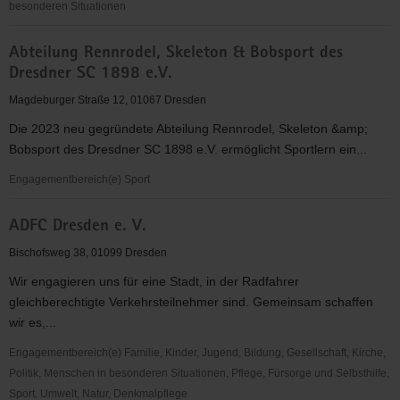
besonderen Situationen
abcd
Abteilung Rennrodel, Skeleton & Bobsport des
-
Dresdner SC 1898 e.V.
Alphabetisierung,
Bildung,
Magdeburger Straße 12, 01067 Dresden
Chancen
Die 2023 neu gegründete Abteilung Rennrodel, Skeleton &amp;
in
Bobsport des Dresdner SC 1898 e.V. ermöglicht Sportlern ein...
Dresden
e.V.
Engagementbereich(e) Sport
Abteilung
ADFC Dresden e. V.
Rennrodel,
Skeleton
Bischofsweg 38, 01099 Dresden
&
Wir engagieren uns für eine Stadt, in der Radfahrer
Bobsport
gleichberechtigte Verkehrsteilnehmer sind. Gemeinsam schaffen
des
wir es,...
Dresdner
SC
Engagementbereich(e) Familie, Kinder, Jugend, Bildung, Gesellschaft, Kirche,
1898
Politik, Menschen in besonderen Situationen, Pflege, Fürsorge und Selbsthilfe,
e.V.
Sport, Umwelt, Natur, Denkmalpflege