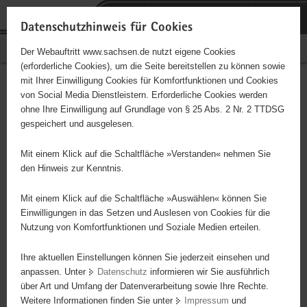
P
Portalübergreifende
o
H
Navigation
Datenschutzhinweis für Cookies
r
a
S
Bürgerschaftliches Engagement
Der Webauftritt www.sachsen.de nutzt eigene Cookies
t
u
e
(erforderliche Cookies), um die Seite bereitstellen zu können sowie
a
p
r
mit Ihrer Einwilligung Cookies für Komfortfunktionen und Cookies
l
t
v
Hauptinhalt
Engagementbörse
von Social Media Dienstleistern. Erforderliche Cookies werden
ü
i
i
ohne Ihre Einwilligung auf Grundlage von § 25 Abs. 2 Nr. 2 TTDSG
b
n
c
gespeichert und ausgelesen.
e
h
e
Ergebnisse auf Karte anzeigen
r
a
Mit einem Klick auf die Schaltfläche »Verstanden« nehmen Sie
g
l
den Hinweis zur Kenntnis.
r
t
Alles
Initiativen
Projekte
e
Mit einem Klick auf die Schaltfläche »Auswählen« können Sie
Nach Alphabet
Nach Postleitzahl
i
Einwilligungen in das Setzen und Auslesen von Cookies für die
Nutzung von Komfortfunktionen und Soziale Medien erteilen.
f
e
Ihre aktuellen Einstellungen können Sie jederzeit einsehen und
636 Suchergebnisse
n
anpassen. Unter
Datenschutz
informieren wir Sie ausführlich
d
über Art und Umfang der Datenverarbeitung sowie Ihre Rechte.
"coloRadio" Radio-Initiative Dresden e.V.
e
Weitere Informationen finden Sie unter
Impressum
und
N