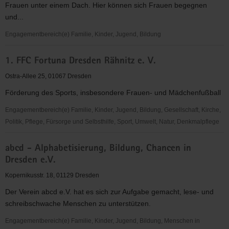
Frauen unter einem Dach. Hier können sich Frauen begegnen
Dresden
und...
Engagementbereich(e) Familie, Kinder, Jugend, Bildung
*sowieso*
1. FFC Fortuna Dresden Rähnitz e. V.
Kultur
Beratung
Ostra-Allee 25, 01067 Dresden
Bildung
Förderung des Sports, insbesondere Frauen- und Mädchenfußball
"Frauen
für
Engagementbereich(e) Familie, Kinder, Jugend, Bildung, Gesellschaft, Kirche,
Frauen
Politik, Pflege, Fürsorge und Selbsthilfe, Sport, Umwelt, Natur, Denkmalpflege
e.V."
1.
abcd - Alphabetisierung, Bildung, Chancen in
FFC
Dresden e.V.
Fortuna
Dresden
Kopernikusstr. 18, 01129 Dresden
Rähnitz
Der Verein abcd e.V. hat es sich zur Aufgabe gemacht, lese- und
e.
schreibschwache Menschen zu unterstützen.
V.
Engagementbereich(e) Familie, Kinder, Jugend, Bildung, Menschen in