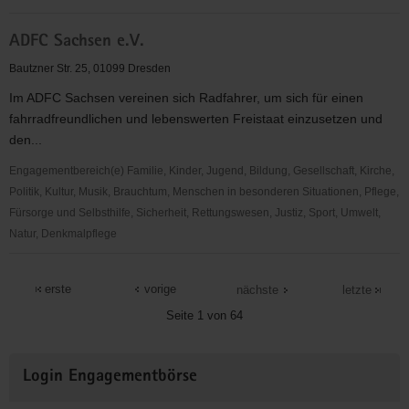
ADFC
ADFC Sachsen e.V.
Dresden
e.
Bautzner Str. 25, 01099 Dresden
V.
Im ADFC Sachsen vereinen sich Radfahrer, um sich für einen
fahrradfreundlichen und lebenswerten Freistaat einzusetzen und
den...
Engagementbereich(e) Familie, Kinder, Jugend, Bildung, Gesellschaft, Kirche,
Politik, Kultur, Musik, Brauchtum, Menschen in besonderen Situationen, Pflege,
Fürsorge und Selbsthilfe, Sicherheit, Rettungswesen, Justiz, Sport, Umwelt,
Natur, Denkmalpflege
ADFC
Sachsen
erste
vorige
nächste
letzte
e.V.
Seite 1 von 64
Weitere
Login Engagementbörse
Informationen