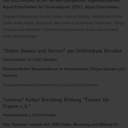
Der EEC-Dresden ist ein Teil des Elbingeröder Jugendverbandes
&quot;Entschieden für Christus&quot; (EEC). &quot;Entschieden...
Engagementbereich(e) Familie, Kinder, Jugend, Bildung, Gesellschaft, Kirche,
Politik, Kultur, Musik, Brauchtum, Menschen in besonderen Situationen, Pflege,
Fürsorge und Selbsthilfe, Sicherheit, Rettungswesen, Justiz, Sport, Umwelt,
Natur, Denkmalpflege
"Entschieden
"Grüne Damen und Herren" am Uniklinikum Dresden
für
Christus"
Fetscherstraße 74, 01307 Dresden
(EC)
Ehrenamtlicher Besuchsdienst im Krankenhaus (Grüne Damen und
-
Herren)
Elbingeröder
Jugendverband
Engagementbereich(e) Menschen in besonderen Situationen
(EEC)
"Grüne
Gruppe
*sowieso* Kultur Beratung Bildung "Frauen für
Damen
Dresden
Frauen e.V."
und
Herren"
Angelikastrasse 1, 01099 Dresden
am
Das *sowieso* vereint seit 1990 Kultur, Beratung und Bildung für
Uniklinikum