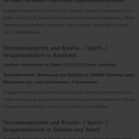
Wir wollen mit diesem Projekt unser Jugendtraining ausbauen.
Engagementbereich(e) Familie, Kinder, Jugend, Bildung, Gesellschaft, Kirche,
Politik, Kultur, Musik, Brauchtum, Menschen in besonderen Situationen, Pflege,
Fürsorge und Selbsthilfe, Sicherheit, Rettungswesen, Justiz, Sport, Umwelt,
Natur, Denkmalpflege
Tauchclub
Teestubenarbeiten und Kreativ- / Sport- /
NEMO
Gruppenarbeiten in Auerbach
Plauen
e.V.
Auerbach, Herrenwiese 9a, Beginn: 01.01.2023, Dauer: unbefristet
Teestubenarbeit, Betreuung und Begleitung, Mithilfe Kreativgruppe,
Mahlzeiten vor- und nachbereiten, Kräuterbeete,...
Engagementbereich(e) Familie, Kinder, Jugend, Bildung, Gesellschaft, Kirche,
Politik, Kultur, Musik, Brauchtum, Menschen in besonderen Situationen, Pflege,
Fürsorge und Selbsthilfe, Sport, Umwelt, Natur, Denkmalpflege
Teestubenarbeiten
Teestubenarbeiten und Kreativ- / Sport- /
und
Gruppenarbeiten in Oelsnitz und Adorf
Kreativ-
/