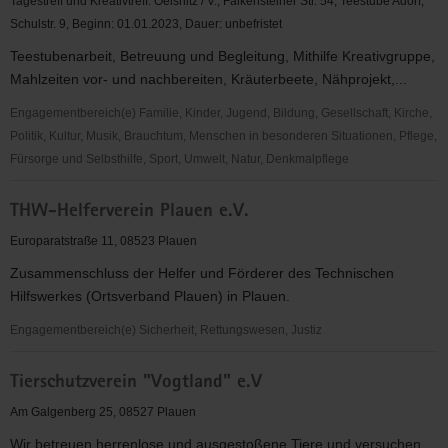
Tagestreff und Kreativtreff: Oelsnitz / V., Falkensteiner Str. 54; Teestube Adorf,
Sport-
Schulstr. 9, Beginn: 01.01.2023, Dauer: unbefristet
/
Teestubenarbeit, Betreuung und Begleitung, Mithilfe Kreativgruppe,
Gruppenarbeiten
Mahlzeiten vor- und nachbereiten, Kräuterbeete, Nähprojekt,...
in
Auerbach
Engagementbereich(e) Familie, Kinder, Jugend, Bildung, Gesellschaft, Kirche,
Politik, Kultur, Musik, Brauchtum, Menschen in besonderen Situationen, Pflege,
Fürsorge und Selbsthilfe, Sport, Umwelt, Natur, Denkmalpflege
Teestubenarbeiten
THW-Helferverein Plauen e.V.
und
Kreativ-
Europaratstraße 11, 08523 Plauen
/
Zusammenschluss der Helfer und Förderer des Technischen
Sport-
Hilfswerkes (Ortsverband Plauen) in Plauen.
/
Gruppenarbeiten
Engagementbereich(e) Sicherheit, Rettungswesen, Justiz
in
THW-
Oelsnitz
Tierschutzverein "Vogtland" e.V
Helferverein
und
Plauen
Am Galgenberg 25, 08527 Plauen
Adorf
e.V.
Wir betreuen herrenlose und ausgestoßene Tiere und versuchen