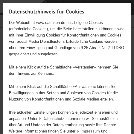
P
Portalübergreifende
o
H
Navigation
Datenschutzhinweis für Cookies
r
a
S
Bürgerschaftliches Engagement
Der Webauftritt www.sachsen.de nutzt eigene Cookies
t
u
e
(erforderliche Cookies), um die Seite bereitstellen zu können sowie
a
p
r
mit Ihrer Einwilligung Cookies für Komfortfunktionen und Cookies
l
t
v
Hauptinhalt
Engagementbörse
von Social Media Dienstleistern. Erforderliche Cookies werden
ü
i
i
ohne Ihre Einwilligung auf Grundlage von § 25 Abs. 2 Nr. 2 TTDSG
b
n
c
gespeichert und ausgelesen.
e
h
e
Ergebnisse auf Karte anzeigen
r
a
Mit einem Klick auf die Schaltfläche »Verstanden« nehmen Sie
g
l
den Hinweis zur Kenntnis.
r
t
Alles
Initiativen
Projekte
e
Mit einem Klick auf die Schaltfläche »Auswählen« können Sie
Nach Alphabet
Nach Postleitzahl
i
Einwilligungen in das Setzen und Auslesen von Cookies für die
Nutzung von Komfortfunktionen und Soziale Medien erteilen.
f
e
Ihre aktuellen Einstellungen können Sie jederzeit einsehen und
116 Suchergebnisse
n
anpassen. Unter
Datenschutz
informieren wir Sie ausführlich
d
über Art und Umfang der Datenverarbeitung sowie Ihre Rechte.
SV Theuma
e
Weitere Informationen finden Sie unter
Impressum
und
N