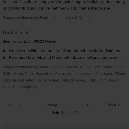
Vor- und Nachbereitung von Veranstaltungen, Einkäufe, Bedienung
und Unterstützung von Teilnehmern, ggf. themenbezogene...
Engagementbereich(e) Familie, Kinder, Jugend, Bildung
Treffpunkt
Unikat e. V.
Kulturfabrik
Bleichstraße 11-17, 08523 Plauen
In den ältesten Häusern unserer Stadt betreiben wir Werkstätten
für Keramik, Holz, Filz und Marionettenbau, um Kunsthandwerk...
Engagementbereich(e) Familie, Kinder, Jugend, Bildung, Gesellschaft, Kirche,
Politik, Kultur, Musik, Brauchtum, Menschen in besonderen Situationen, Pflege,
Fürsorge und Selbsthilfe, Sicherheit, Rettungswesen, Justiz, Sport, Umwelt,
Natur, Denkmalpflege
Unikat
e.
erste
vorige
nächste
letzte
V.
Seite 10 von 12
Weitere