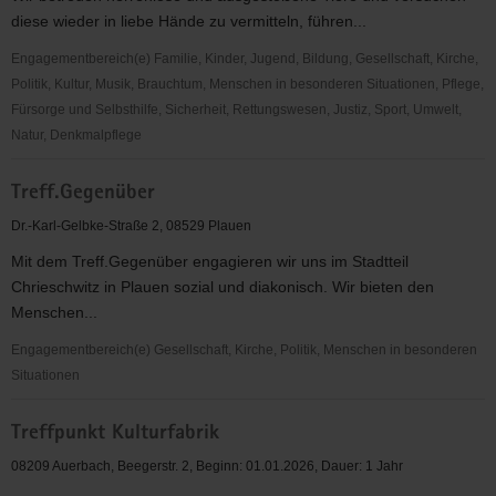
diese wieder in liebe Hände zu vermitteln, führen...
Engagementbereich(e) Familie, Kinder, Jugend, Bildung, Gesellschaft, Kirche,
Politik, Kultur, Musik, Brauchtum, Menschen in besonderen Situationen, Pflege,
Fürsorge und Selbsthilfe, Sicherheit, Rettungswesen, Justiz, Sport, Umwelt,
Natur, Denkmalpflege
Tierschutzverein
Treff.Gegenüber
"Vogtland"
e.V
Dr.-Karl-Gelbke-Straße 2, 08529 Plauen
Mit dem Treff.Gegenüber engagieren wir uns im Stadtteil
Chrieschwitz in Plauen sozial und diakonisch. Wir bieten den
Menschen...
Engagementbereich(e) Gesellschaft, Kirche, Politik, Menschen in besonderen
Situationen
Treff.Gegenüber
Treffpunkt Kulturfabrik
08209 Auerbach, Beegerstr. 2, Beginn: 01.01.2026, Dauer: 1 Jahr