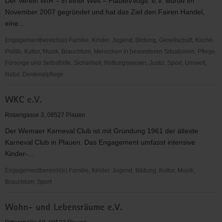
Der Verein WIR – in einer Welt – Plauen/Vogtl. e.V. wurde im
November 2007 gegründet und hat das Ziel den Fairen Handel,
eine...
Engagementbereich(e) Familie, Kinder, Jugend, Bildung, Gesellschaft, Kirche,
Politik, Kultur, Musik, Brauchtum, Menschen in besonderen Situationen, Pflege,
Fürsorge und Selbsthilfe, Sicherheit, Rettungswesen, Justiz, Sport, Umwelt,
Natur, Denkmalpflege
Wir
WKC e.V.
-
in
Rosengasse 3, 08527 Plauen
einer
Der Wemaer Karneval Club ist mit Gründung 1961 der älteste
Welt
Karneval Club in Plauen. Das Engagement umfasst intensive
-
Kinder-...
Plauen/Vogtl.
e.V.
Engagementbereich(e) Familie, Kinder, Jugend, Bildung, Kultur, Musik,
Brauchtum, Sport
WKC
Wohn- und Lebensräume e.V.
e.V.