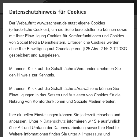
P
Portalübergreifende
o
H
Navigation
Datenschutzhinweis für Cookies
r
a
S
Bürgerschaftliches Engagement
Der Webauftritt www.sachsen.de nutzt eigene Cookies
t
u
e
(erforderliche Cookies), um die Seite bereitstellen zu können sowie
a
p
r
mit Ihrer Einwilligung Cookies für Komfortfunktionen und Cookies
l
t
v
Hauptinhalt
Engagementbörse
von Social Media Dienstleistern. Erforderliche Cookies werden
ü
i
i
ohne Ihre Einwilligung auf Grundlage von § 25 Abs. 2 Nr. 2 TTDSG
b
n
c
gespeichert und ausgelesen.
e
h
e
Ergebnisse auf Karte anzeigen
r
a
Mit einem Klick auf die Schaltfläche »Verstanden« nehmen Sie
g
l
den Hinweis zur Kenntnis.
r
t
Alles
Initiativen
Projekte
e
Mit einem Klick auf die Schaltfläche »Auswählen« können Sie
Nach Alphabet
Nach Postleitzahl
i
Einwilligungen in das Setzen und Auslesen von Cookies für die
Nutzung von Komfortfunktionen und Soziale Medien erteilen.
f
e
Ihre aktuellen Einstellungen können Sie jederzeit einsehen und
116 Suchergebnisse
n
anpassen. Unter
Datenschutz
informieren wir Sie ausführlich
d
über Art und Umfang der Datenverarbeitung sowie Ihre Rechte.
Volkssolidarität Plauen/Oelsnitz e. V.
e
Weitere Informationen finden Sie unter
Impressum
und
N