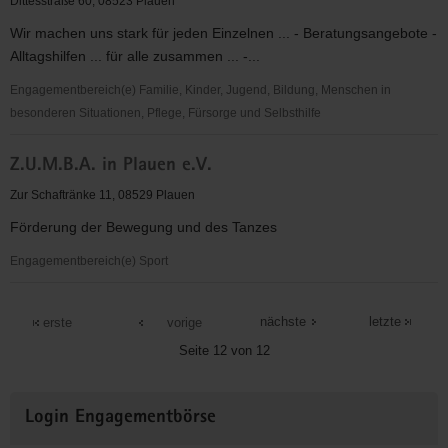
Dittesstraße 60, 08523 Plauen
Wir machen uns stark für jeden Einzelnen ... - Beratungsangebote -
Alltagshilfen ... für alle zusammen ... -...
Engagementbereich(e) Familie, Kinder, Jugend, Bildung, Menschen in
besonderen Situationen, Pflege, Fürsorge und Selbsthilfe
Wohn-
Z.U.M.B.A. in Plauen e.V.
und
Lebensräume
Zur Schaftränke 11, 08529 Plauen
e.V.
Förderung der Bewegung und des Tanzes
Engagementbereich(e) Sport
Z.U.M.B.A.
in
nächste
letzte
erste
vorige
Plauen
Seite 12 von 12
e.V.
Weitere
Login Engagementbörse
Informationen