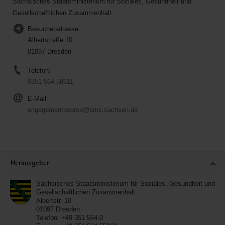
Sächsisches Staatsministerium für Soziales, Gesundheit und
Gesellschaftlichen Zusammenhalt
Besucheradresse:
Albertstraße 10
01097 Dresden
Telefon:
0351 564-58611
E-Mail
engagementboerse@sms.sachsen.de
Service
Herausgeber
Sächsisches Staatsministerium für Soziales, Gesundheit und
Gesellschaftlichen Zusammenhalt
Albertstr. 10
01097
Dresden
Telefon:
+49 351 564-0