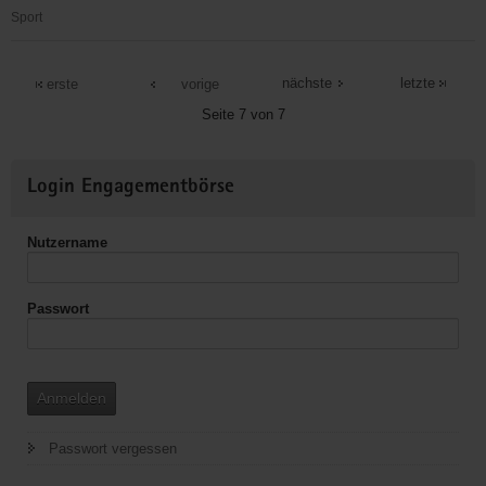
Sport
Ökumenischer
Ambulanter
nächste
letzte
erste
vorige
Hospizdienst
Seite 7 von 7
Weitere
Login Engagementbörse
Informationen
Nutzername
Passwort
Anmelden
Passwort vergessen