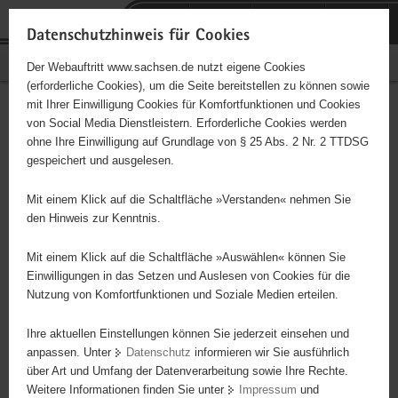
P
Portalübergreifende
o
H
Navigation
Datenschutzhinweis für Cookies
r
a
S
Bürgerschaftliches Engagement
Der Webauftritt www.sachsen.de nutzt eigene Cookies
t
u
e
(erforderliche Cookies), um die Seite bereitstellen zu können sowie
a
p
r
mit Ihrer Einwilligung Cookies für Komfortfunktionen und Cookies
l
t
v
Hauptinhalt
Engagementbörse
von Social Media Dienstleistern. Erforderliche Cookies werden
ü
i
i
ohne Ihre Einwilligung auf Grundlage von § 25 Abs. 2 Nr. 2 TTDSG
b
n
c
gespeichert und ausgelesen.
e
h
e
Ergebnisse auf Karte anzeigen
r
a
Mit einem Klick auf die Schaltfläche »Verstanden« nehmen Sie
g
l
den Hinweis zur Kenntnis.
r
t
Alles
Initiativen
Projekte
e
Mit einem Klick auf die Schaltfläche »Auswählen« können Sie
Nach Alphabet
Nach Postleitzahl
i
Einwilligungen in das Setzen und Auslesen von Cookies für die
Nutzung von Komfortfunktionen und Soziale Medien erteilen.
f
e
Ihre aktuellen Einstellungen können Sie jederzeit einsehen und
69 Suchergebnisse
n
anpassen. Unter
Datenschutz
informieren wir Sie ausführlich
d
über Art und Umfang der Datenverarbeitung sowie Ihre Rechte.
Torgauer Ruderverein e. V.
e
Weitere Informationen finden Sie unter
Impressum
und
N