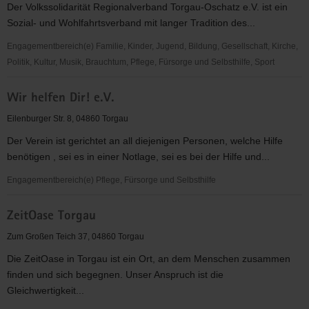
Der Volkssolidarität Regionalverband Torgau-Oschatz e.V. ist ein
OV
Sozial- und Wohlfahrtsverband mit langer Tradition des...
Torgau
e.
Engagementbereich(e) Familie, Kinder, Jugend, Bildung, Gesellschaft, Kirche,
V.
Politik, Kultur, Musik, Brauchtum, Pflege, Fürsorge und Selbsthilfe, Sport
Volkssolidarität
Wir helfen Dir! e.V.
Regionalverband
Torgau-
Eilenburger Str. 8, 04860 Torgau
Oschatz
Der Verein ist gerichtet an all diejenigen Personen, welche Hilfe
e.
benötigen , sei es in einer Notlage, sei es bei der Hilfe und...
V.
Engagementbereich(e) Pflege, Fürsorge und Selbsthilfe
Wir
ZeitOase Torgau
helfen
Dir!
Zum Großen Teich 37, 04860 Torgau
e.V.
Die ZeitOase in Torgau ist ein Ort, an dem Menschen zusammen
finden und sich begegnen. Unser Anspruch ist die
Gleichwertigkeit...