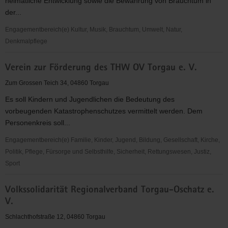
heimatliche Entwicklung sowie die Bewahrung von Brauchtum in
der...
Engagementbereich(e) Kultur, Musik, Brauchtum, Umwelt, Natur,
Denkmalpflege
Verein
Verein zur Förderung des THW OV Torgau e. V.
zur
Bewahrung
Zum Grossen Teich 34, 04860 Torgau
und
Es soll Kindern und Jugendlichen die Bedeutung des
Förderung
vorbeugenden Katastrophenschutzes vermittelt werden. Dem
des
Personenkreis soll...
ländlichen
Raumes
Engagementbereich(e) Familie, Kinder, Jugend, Bildung, Gesellschaft, Kirche,
Ostelbien
Politik, Pflege, Fürsorge und Selbsthilfe, Sicherheit, Rettungswesen, Justiz,
im
Sport
Landkreis
Verein
Nordsachsen
Volkssolidarität Regionalverband Torgau-Oschatz e.
zur
e.
V.
Förderung
V.
des
Schlachthofstraße 12, 04860 Torgau
THW