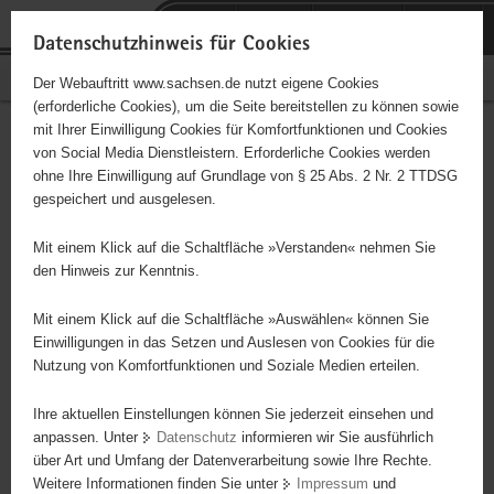
P
Portalübergreifende
o
H
Navigation
Datenschutzhinweis für Cookies
r
a
S
Bürgerschaftliches Engagement
Der Webauftritt www.sachsen.de nutzt eigene Cookies
t
u
e
(erforderliche Cookies), um die Seite bereitstellen zu können sowie
a
p
r
mit Ihrer Einwilligung Cookies für Komfortfunktionen und Cookies
l
t
v
Hauptinhalt
Engagementbörse
von Social Media Dienstleistern. Erforderliche Cookies werden
ü
i
i
ohne Ihre Einwilligung auf Grundlage von § 25 Abs. 2 Nr. 2 TTDSG
b
n
c
gespeichert und ausgelesen.
e
h
e
Ergebnisse auf Karte anzeigen
r
a
Mit einem Klick auf die Schaltfläche »Verstanden« nehmen Sie
g
l
den Hinweis zur Kenntnis.
r
t
Alles
Initiativen
Projekte
e
Mit einem Klick auf die Schaltfläche »Auswählen« können Sie
Nach Alphabet
Nach Postleitzahl
i
Einwilligungen in das Setzen und Auslesen von Cookies für die
Nutzung von Komfortfunktionen und Soziale Medien erteilen.
f
e
Ihre aktuellen Einstellungen können Sie jederzeit einsehen und
564 Suchergebnisse
n
anpassen. Unter
Datenschutz
informieren wir Sie ausführlich
d
über Art und Umfang der Datenverarbeitung sowie Ihre Rechte.
Willkommen im Hochland
e
Weitere Informationen finden Sie unter
Impressum
und
N