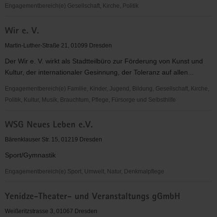
Engagementbereich(e) Gesellschaft, Kirche, Politik
Wir
Wir e. V.
AG
Martin-Luther-Straße 21, 01099 Dresden
Der Wir e. V. wirkt als Stadtteilbüro zur Förderung von Kunst und
Kultur, der internationaler Gesinnung, der Toleranz auf allen...
Engagementbereich(e) Familie, Kinder, Jugend, Bildung, Gesellschaft, Kirche,
Politik, Kultur, Musik, Brauchtum, Pflege, Fürsorge und Selbsthilfe
Wir
WSG Neues Leben e.V.
e.
V.
Bärenklauser Str. 15, 01219 Dresden
Sport/Gymnastik
Engagementbereich(e) Sport, Umwelt, Natur, Denkmalpflege
WSG
Yenidze-Theater- und Veranstaltungs gGmbH
Neues
Leben
Weißeritzstrasse 3, 01067 Dresden