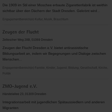
e.V.
Die 1909 im Stil einer Moschee erbaute Zigarettenfabrik ist weithin
sichtbar über den Dächern der Stadt Dresden. Gekrönt wird...
Engagementbereich(e) Kultur, Musik, Brauchtum
Yenidze-
Zeugen der Flucht
Theater-
und
Zellescher Weg 28B, 01069 Dresden
Veranstaltungs
Zeugen der Flucht Dresden e.V. bietet antirassistische
gGmbH
Bildungsarbeit an, indem wir Begegnungen und Dialoge zwischen
Menschen...
Engagementbereich(e) Familie, Kinder, Jugend, Bildung, Gesellschaft, Kirche,
Politik
Zeugen
ZMO-Jugend e.V.
der
Flucht
Händelallee 23, 01309 Dresden
Integrationsarbeit mit jugendlichen Spätaussiedlern und anderen
Migranten