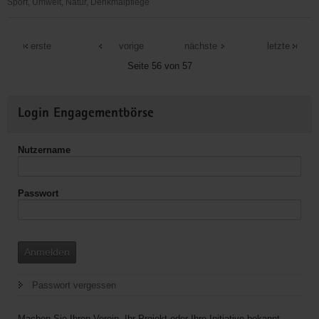
Langzeitpflege
Sport, Umwelt, Natur, Denkmalpflege
Zweiradselbsthilfewerkstatt
Dresden
erste
vorige
nächste
letzte
e.V.
Seite 56 von 57
Weitere
Login Engagementbörse
Informationen
Nutzername
Passwort
Anmelden
Passwort vergessen
Machen Sie Ihren Verein, Ihr Projekt oder Ihre Initiative bekannt.