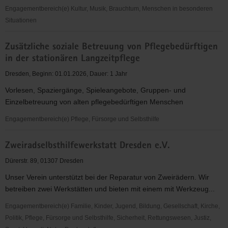
Engagementbereich(e) Kultur, Musik, Brauchtum, Menschen in besonderen
Situationen
ZMO-
Zusätzliche soziale Betreuung von Pflegebedürftigen
Jugend
in der stationären Langzeitpflege
e.V.
Dresden, Beginn: 01.01.2026, Dauer: 1 Jahr
Vorlesen, Spaziergänge, Spieleangebote, Gruppen- und
Einzelbetreuung von alten pflegebedürftigen Menschen
Engagementbereich(e) Pflege, Fürsorge und Selbsthilfe
Zusätzliche
Zweiradselbsthilfewerkstatt Dresden e.V.
soziale
Betreuung
Dürerstr. 89, 01307 Dresden
von
Unser Verein unterstützt bei der Reparatur von Zweirädern. Wir
Pflegebedürftigen
betreiben zwei Werkstätten und bieten mit einem mit Werkzeug...
in
der
Engagementbereich(e) Familie, Kinder, Jugend, Bildung, Gesellschaft, Kirche,
stationären
Politik, Pflege, Fürsorge und Selbsthilfe, Sicherheit, Rettungswesen, Justiz,