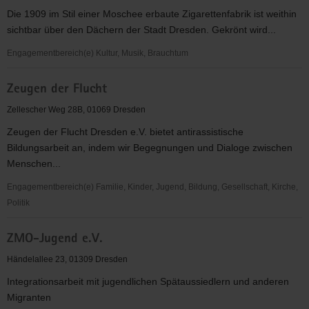
e.V.
Die 1909 im Stil einer Moschee erbaute Zigarettenfabrik ist weithin
sichtbar über den Dächern der Stadt Dresden. Gekrönt wird...
Engagementbereich(e) Kultur, Musik, Brauchtum
Yenidze-
Zeugen der Flucht
Theater-
und
Zellescher Weg 28B, 01069 Dresden
Veranstaltungs
Zeugen der Flucht Dresden e.V. bietet antirassistische
gGmbH
Bildungsarbeit an, indem wir Begegnungen und Dialoge zwischen
Menschen...
Engagementbereich(e) Familie, Kinder, Jugend, Bildung, Gesellschaft, Kirche,
Politik
Zeugen
ZMO-Jugend e.V.
der
Flucht
Händelallee 23, 01309 Dresden
Integrationsarbeit mit jugendlichen Spätaussiedlern und anderen
Migranten