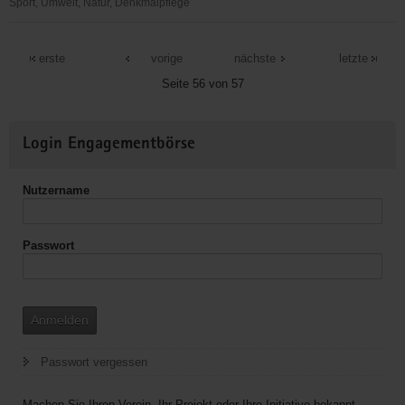
Langzeitpflege
Sport, Umwelt, Natur, Denkmalpflege
Zweiradselbsthilfewerkstatt
Dresden
erste
vorige
nächste
letzte
e.V.
Seite 56 von 57
Weitere
Login Engagementbörse
Informationen
Nutzername
Passwort
Anmelden
Passwort vergessen
Machen Sie Ihren Verein, Ihr Projekt oder Ihre Initiative bekannt.