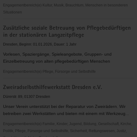
Engagementbereich(e) Kultur, Musik, Brauchtum, Menschen in besonderen
Situationen
ZMO-
Zusätzliche soziale Betreuung von Pflegebedürftigen
Jugend
in der stationären Langzeitpflege
e.V.
Dresden, Beginn: 01.01.2026, Dauer: 1 Jahr
Vorlesen, Spaziergänge, Spieleangebote, Gruppen- und
Einzelbetreuung von alten pflegebedürftigen Menschen
Engagementbereich(e) Pflege, Fürsorge und Selbsthilfe
Zusätzliche
Zweiradselbsthilfewerkstatt Dresden e.V.
soziale
Betreuung
Dürerstr. 89, 01307 Dresden
von
Unser Verein unterstützt bei der Reparatur von Zweirädern. Wir
Pflegebedürftigen
betreiben zwei Werkstätten und bieten mit einem mit Werkzeug...
in
der
Engagementbereich(e) Familie, Kinder, Jugend, Bildung, Gesellschaft, Kirche,
stationären
Politik, Pflege, Fürsorge und Selbsthilfe, Sicherheit, Rettungswesen, Justiz,