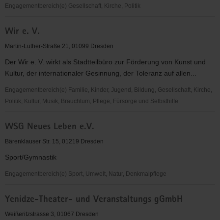
Engagementbereich(e) Gesellschaft, Kirche, Politik
Wir
Wir e. V.
AG
Martin-Luther-Straße 21, 01099 Dresden
Der Wir e. V. wirkt als Stadtteilbüro zur Förderung von Kunst und
Kultur, der internationaler Gesinnung, der Toleranz auf allen...
Engagementbereich(e) Familie, Kinder, Jugend, Bildung, Gesellschaft, Kirche,
Politik, Kultur, Musik, Brauchtum, Pflege, Fürsorge und Selbsthilfe
Wir
WSG Neues Leben e.V.
e.
V.
Bärenklauser Str. 15, 01219 Dresden
Sport/Gymnastik
Engagementbereich(e) Sport, Umwelt, Natur, Denkmalpflege
WSG
Yenidze-Theater- und Veranstaltungs gGmbH
Neues
Leben
Weißeritzstrasse 3, 01067 Dresden