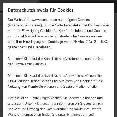
P
Portalübergreifende
o
H
Navigation
Datenschutzhinweis für Cookies
r
a
S
Bürgerschaftliches Engagement
Der Webauftritt www.sachsen.de nutzt eigene Cookies
t
u
e
(erforderliche Cookies), um die Seite bereitstellen zu können sowie
a
p
r
mit Ihrer Einwilligung Cookies für Komfortfunktionen und Cookies
l
t
v
Hauptinhalt
Engagementbörse
von Social Media Dienstleistern. Erforderliche Cookies werden
ü
i
i
ohne Ihre Einwilligung auf Grundlage von § 25 Abs. 2 Nr. 2 TTDSG
b
n
c
gespeichert und ausgelesen.
e
h
e
Ergebnisse auf Karte anzeigen
r
a
Mit einem Klick auf die Schaltfläche »Verstanden« nehmen Sie
g
l
den Hinweis zur Kenntnis.
r
t
Alles
Initiativen
Projekte
e
Mit einem Klick auf die Schaltfläche »Auswählen« können Sie
Nach Alphabet
Nach Postleitzahl
i
Einwilligungen in das Setzen und Auslesen von Cookies für die
Nutzung von Komfortfunktionen und Soziale Medien erteilen.
f
e
Ihre aktuellen Einstellungen können Sie jederzeit einsehen und
564 Suchergebnisse
n
anpassen. Unter
Datenschutz
informieren wir Sie ausführlich
d
über Art und Umfang der Datenverarbeitung sowie Ihre Rechte.
Willkommen im Hochland
e
Weitere Informationen finden Sie unter
Impressum
und
N