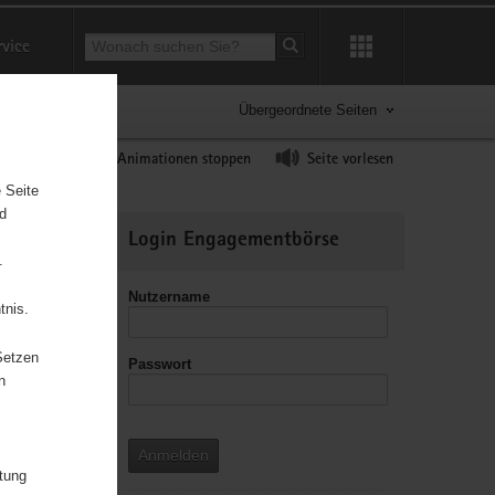
Suchbegriff
rvice
Suche starten
Übergeordnete Seiten
ast erhöhen
Animationen stoppen
Seite vorlesen
 Seite
nd
Weitere
Login Engagementbörse
Informationen
.
Nutzername
tnis.
Setzen
Passwort
leitzahl
n
Anmelden
itung