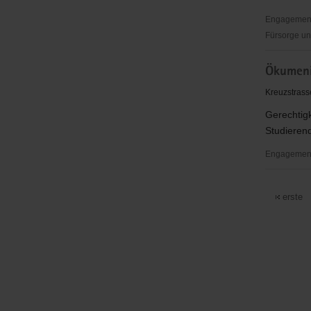
Engagementb
Fürsorge un
Ökumenis
Ökumeni
TelefonSe
Dresden
Kreuzstrass
Gerechtig
Studierend
Engagementb
Ökumenis
Informati
erste
e.V.