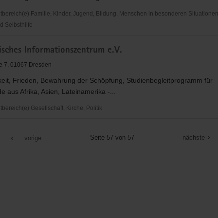
ereich(e) Familie, Kinder, Jugend, Bildung, Menschen in besonderen Situationen,
d Selbsthilfe
che
sches Informationszentrum e.V.
elsorge
e 7, 01067 Dresden
keit, Frieden, Bewahrung der Schöpfung, Studienbegleitprogramm für
e aus Afrika, Asien, Lateinamerika -...
ereich(e) Gesellschaft, Kirche, Politik
ches
onszentrum
Seite 57 von 57
nächste
vorige