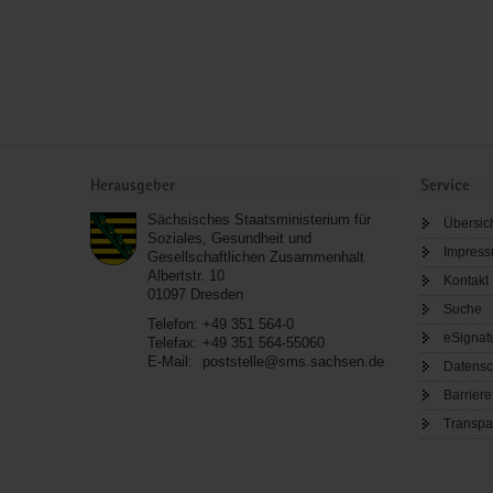
Service
Herausgeber
Service
Sächsisches Staatsministerium für
Übersic
Soziales, Gesundheit und
Impres
Gesellschaftlichen Zusammenhalt
Albertstr. 10
Kontakt
01097
Dresden
Suche
Telefon:
+49 351 564-0
eSignat
Telefax:
+49 351 564-55060
E-Mail:
poststelle@sms.sachsen.de
Datensc
Barriere
Transpa