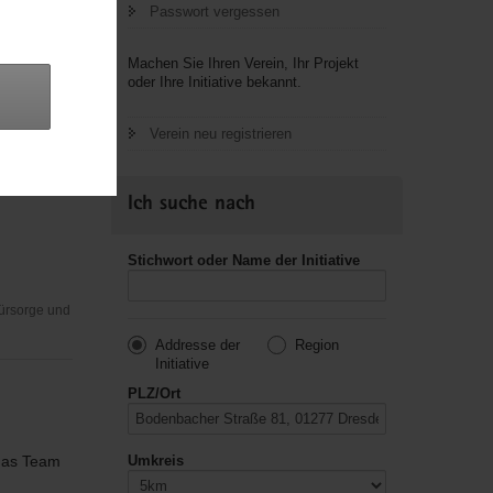
Passwort vergessen
Machen Sie Ihren Verein, Ihr Projekt
oder Ihre Initiative bekannt.
Verein neu registrieren
Ich suche nach
Stichwort oder Name der Initiative
Fürsorge und
Addresse der
Region
Initiative
PLZ/Ort
 das Team
Umkreis