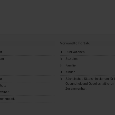
Verwandte Portale
ht
Publikationen
sum
Soziales
Familie
Kinder
ur
Sächsisches Staatsministerium für 
Gesundheit und Gesellschaftlichen
hutz
Zusammenhalt
freiheit
renzgesetz