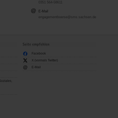
0351 564-58611
E-Mail
engagementboerse@sms.sachsen.de
Seite empfehlen
Facebook
X (vormals Twitter)
E-Mail
Soziales,