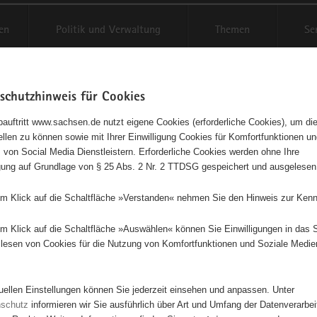
en
Politik und Verwaltung
Themen
Se
schutzhinweis für Cookies
Schriftgröße anpassen
Kontr
auftritt www.sachsen.de nutzt eigene Cookies (erforderliche Cookies), um die
tellen zu können sowie mit Ihrer Einwilligung Cookies für Komfortfunktionen u
t
agementbörse
 von Social Media Dienstleistern. Erforderliche Cookies werden ohne Ihre
igung auf Grundlage von § 25 Abs. 2 Nr. 2 TTDSG gespeichert und ausgelesen
isse auf Karte anzeigen
em Klick auf die Schaltfläche »Verstanden« nehmen Sie den Hinweis zur Kenn
em Klick auf die Schaltfläche »Auswählen« können Sie Einwilligungen in das 
Initiativen
Projekte
Nach Alphabet
Nach Post
lesen von Cookies für die Nutzung von Komfortfunktionen und Soziale Medie
tuellen Einstellungen können Sie jederzeit einsehen und anpassen. Unter
564 Suchergebnisse
nschutz
informieren wir Sie ausführlich über Art und Umfang der Datenverarbe