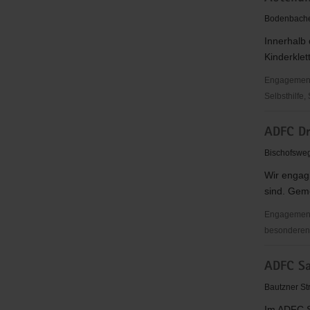
Club
Bodenbache
Dresden
Innerhalb 
e.
Kinderklet
V.
Engagementbe
Selbsthilfe,
Abteilung
ADFC Dr
Klettern
im
Bischofswe
TSV
Wir engagi
Dresden
sind. Geme
e.
V.
Engagementb
besonderen 
ADFC
ADFC Sa
Dresden
e.
Bautzner St
V.
Im ADFC S