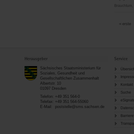
Brauchtum, 
Afropa
e.
erste
V.
Service
Herausgeber
Service
Sächsisches Staatsministerium für
Übersic
Soziales, Gesundheit und
Impres
Gesellschaftlichen Zusammenhalt
Albertstr. 10
Kontakt
01097
Dresden
Suche
Telefon:
+49 351 564-0
eSignat
Telefax:
+49 351 564-55060
E-Mail:
poststelle@sms.sachsen.de
Datensc
Barriere
Transpa