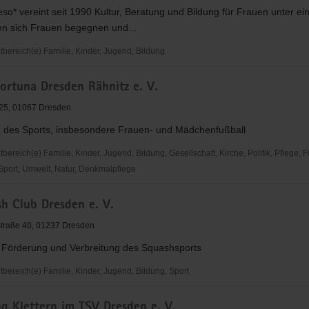
so* vereint seit 1990 Kultur, Beratung und Bildung für Frauen unter e
en sich Frauen begegnen und...
m
ereich(e) Familie, Kinder, Jugend, Bildung
ortuna Dresden Rähnitz e. V.
 25, 01067 Dresden
 des Sports, insbesondere Frauen- und Mädchenfußball
reich(e) Familie, Kinder, Jugend, Bildung, Gesellschaft, Kirche, Politik, Pflege, 
 Sport, Umwelt, Natur, Denkmalpflege
h Club Dresden e. V.
straße 40, 01237 Dresden
r Förderung und Verbreitung des Squashsports
ereich(e) Familie, Kinder, Jugend, Bildung, Sport
g Klettern im TSV Dresden e. V.