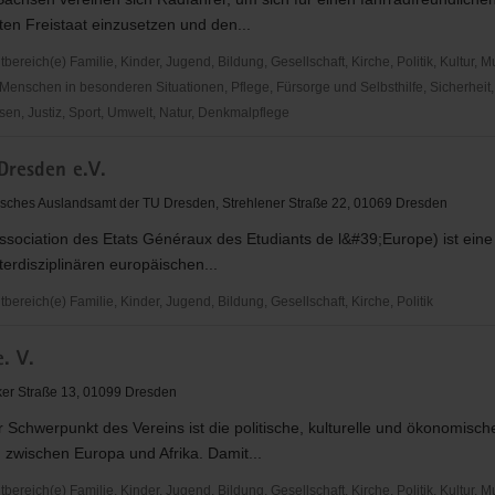
en Freistaat einzusetzen und den...
reich(e) Familie, Kinder, Jugend, Bildung, Gesellschaft, Kirche, Politik, Kultur, M
Menschen in besonderen Situationen, Pflege, Fürsorge und Selbsthilfe, Sicherheit,
en, Justiz, Sport, Umwelt, Natur, Denkmalpflege
resden e.V.
sches Auslandsamt der TU Dresden, Strehlener Straße 22, 01069 Dresden
sociation des Etats Généraux des Etudiants de l&#39;Europe) ist eine
terdisziplinären europäischen...
reich(e) Familie, Kinder, Jugend, Bildung, Gesellschaft, Kirche, Politik
. V.
er Straße 13, 01099 Dresden
er Schwerpunkt des Vereins ist die politische, kulturelle und ökonomisch
zwischen Europa und Afrika. Damit...
reich(e) Familie, Kinder, Jugend, Bildung, Gesellschaft, Kirche, Politik, Kultur, M