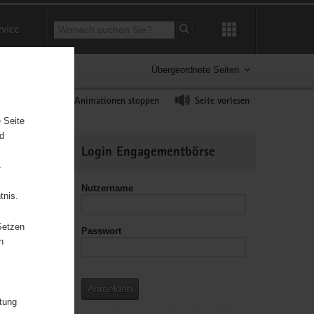
Suchbegriff
rvice
Suche starten
Übergeordnete Seiten
ast erhöhen
Animationen stoppen
Seite vorlesen
 Seite
nd
Weitere
Login Engagementbörse
Informationen
.
Nutzername
tnis.
Setzen
Passwort
leitzahl
n
Anmelden
itung