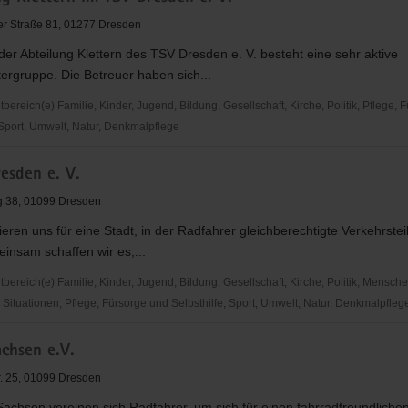
r Straße 81, 01277 Dresden
der Abteilung Klettern des TSV Dresden e. V. besteht eine sehr aktive
tergruppe. Die Betreuer haben sich...
reich(e) Familie, Kinder, Jugend, Bildung, Gesellschaft, Kirche, Politik, Pflege, 
 Sport, Umwelt, Natur, Denkmalpflege
esden e. V.
g 38, 01099 Dresden
eren uns für eine Stadt, in der Radfahrer gleichberechtigte Verkehrste
insam schaffen wir es,...
ereich(e) Familie, Kinder, Jugend, Bildung, Gesellschaft, Kirche, Politik, Mensche
Situationen, Pflege, Fürsorge und Selbsthilfe, Sport, Umwelt, Natur, Denkmalpfleg
chsen e.V.
r. 25, 01099 Dresden
achsen vereinen sich Radfahrer, um sich für einen fahrradfreundliche