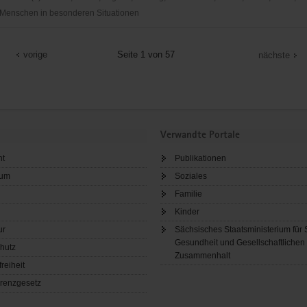
Menschen in besonderen Situationen
vorige
Seite 1 von 57
nächste
Verwandte Portale
ht
Publikationen
sum
Soziales
Familie
Kinder
ur
Sächsisches Staatsministerium für 
Gesundheit und Gesellschaftlichen
hutz
Zusammenhalt
freiheit
renzgesetz