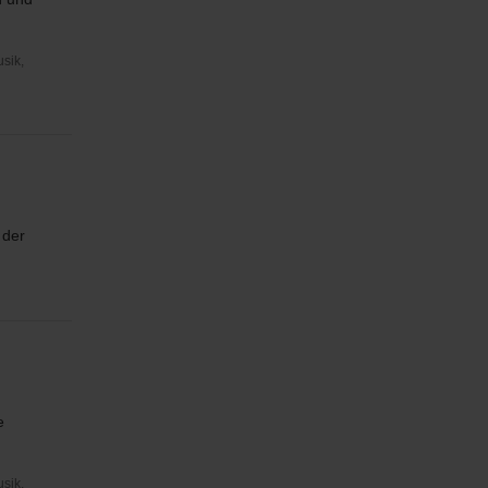
usik,
 der
e
usik,