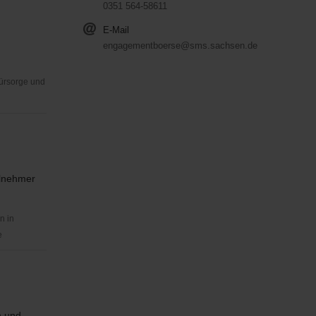
0351 564-58611
E-Mail
engagementboerse@sms.sachsen.de
Fürsorge und
ilnehmer
n in
e
n und