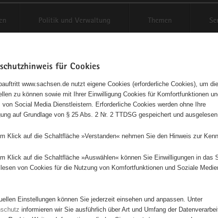
en
Politik und Verwaltung
Themen
Se
schutzhinweis für Cookies
Schriftgröße anpassen
Kontr
auftritt www.sachsen.de nutzt eigene Cookies (erforderliche Cookies), um die
tellen zu können sowie mit Ihrer Einwilligung Cookies für Komfortfunktionen u
t
agementbörse
 von Social Media Dienstleistern. Erforderliche Cookies werden ohne Ihre
igung auf Grundlage von § 25 Abs. 2 Nr. 2 TTDSG gespeichert und ausgelesen
isse auf Karte anzeigen
em Klick auf die Schaltfläche »Verstanden« nehmen Sie den Hinweis zur Kenn
em Klick auf die Schaltfläche »Auswählen« können Sie Einwilligungen in das 
Initiativen
Projekte
Nach Alphabet
Nach Post
lesen von Cookies für die Nutzung von Komfortfunktionen und Soziale Medie
tuellen Einstellungen können Sie jederzeit einsehen und anpassen. Unter
564 Suchergebnisse
nschutz
informieren wir Sie ausführlich über Art und Umfang der Datenverarbe