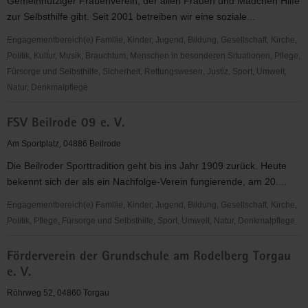
Gemeinnütziger Frauenverein, der allen Frauen und Mädchen Hilfe
zur Selbsthilfe gibt. Seit 2001 betreiben wir eine soziale...
Engagementbereich(e) Familie, Kinder, Jugend, Bildung, Gesellschaft, Kirche,
Politik, Kultur, Musik, Brauchtum, Menschen in besonderen Situationen, Pflege,
Fürsorge und Selbsthilfe, Sicherheit, Rettungswesen, Justiz, Sport, Umwelt,
Natur, Denkmalpflege
FRAUENINITIATIVE
FSV Beilrode 09 e. V.
TORGAU
e.
Am Sportplatz, 04886 Beilrode
V.
Die Beilroder Sporttradition geht bis ins Jahr 1909 zurück. Heute
bekennt sich der als ein Nachfolge-Verein fungierende, am 20....
Engagementbereich(e) Familie, Kinder, Jugend, Bildung, Gesellschaft, Kirche,
Politik, Pflege, Fürsorge und Selbsthilfe, Sport, Umwelt, Natur, Denkmalpflege
FSV
Förderverein der Grundschule am Rodelberg Torgau
Beilrode
e. V.
09
e.
Röhrweg 52, 04860 Torgau
V.