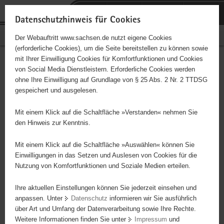
P
Portalübergreifende
o
H
Navigation
Datenschutzhinweis für Cookies
r
a
S
Bürgerschaftliches Engagement
Der Webauftritt www.sachsen.de nutzt eigene Cookies
t
u
e
(erforderliche Cookies), um die Seite bereitstellen zu können sowie
a
p
r
mit Ihrer Einwilligung Cookies für Komfortfunktionen und Cookies
l
t
v
Hauptinhalt
Engagementbörse
von Social Media Dienstleistern. Erforderliche Cookies werden
ü
i
i
ohne Ihre Einwilligung auf Grundlage von § 25 Abs. 2 Nr. 2 TTDSG
b
n
c
gespeichert und ausgelesen.
e
h
e
Ergebnisse auf Karte anzeigen
r
a
Mit einem Klick auf die Schaltfläche »Verstanden« nehmen Sie
g
l
den Hinweis zur Kenntnis.
r
t
Alles
Initiativen
Projekte
e
Mit einem Klick auf die Schaltfläche »Auswählen« können Sie
Nach Alphabet
Nach Postleitzahl
i
Einwilligungen in das Setzen und Auslesen von Cookies für die
Nutzung von Komfortfunktionen und Soziale Medien erteilen.
f
e
Ihre aktuellen Einstellungen können Sie jederzeit einsehen und
63 Suchergebnisse
n
anpassen. Unter
Datenschutz
informieren wir Sie ausführlich
d
über Art und Umfang der Datenverarbeitung sowie Ihre Rechte.
Evangelische Jugend im Kirchenkreis Torgau-
e
Weitere Informationen finden Sie unter
Impressum
und
N