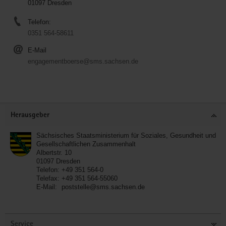
01097 Dresden
Telefon:
0351 564-58611
E-Mail
engagementboerse@sms.sachsen.de
Service
Herausgeber
Sächsisches Staatsministerium für Soziales, Gesundheit und
Gesellschaftlichen Zusammenhalt
Albertstr. 10
01097
Dresden
Telefon:
+49 351 564-0
Telefax:
+49 351 564-55060
E-Mail:
poststelle@sms.sachsen.de
Service