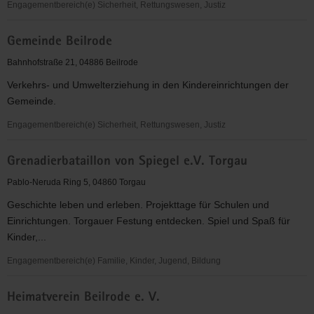
Engagementbereich(e) Sicherheit, Rettungswesen, Justiz
Gebietsverkehrswacht
Gemeinde Beilrode
Torgau
e.
Bahnhofstraße 21, 04886 Beilrode
V.
Verkehrs- und Umwelterziehung in den Kindereinrichtungen der
Gemeinde.
Engagementbereich(e) Sicherheit, Rettungswesen, Justiz
Gemeinde
Grenadierbataillon von Spiegel e.V. Torgau
Beilrode
Pablo-Neruda Ring 5, 04860 Torgau
Geschichte leben und erleben. Projekttage für Schulen und
Einrichtungen. Torgauer Festung entdecken. Spiel und Spaß für
Kinder,...
Engagementbereich(e) Familie, Kinder, Jugend, Bildung
Grenadierbataillon
Heimatverein Beilrode e. V.
von