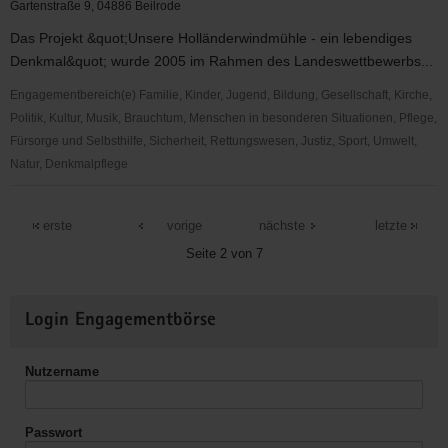
Spiegel
Gartenstraße 9, 04886 Beilrode
e.V.
Das Projekt &quot;Unsere Holländerwindmühle - ein lebendiges
Torgau
Denkmal&quot; wurde 2005 im Rahmen des Landeswettbewerbs...
Engagementbereich(e) Familie, Kinder, Jugend, Bildung, Gesellschaft, Kirche,
Politik, Kultur, Musik, Brauchtum, Menschen in besonderen Situationen, Pflege,
Fürsorge und Selbsthilfe, Sicherheit, Rettungswesen, Justiz, Sport, Umwelt,
Natur, Denkmalpflege
Heimatverein
Beilrode
erste
vorige
nächste
letzte
e.
Seite 2 von 7
V.
Weitere
Login Engagementbörse
Informationen
Nutzername
Passwort