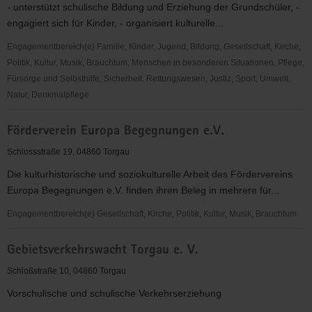
- unterstützt schulische Bildung und Erziehung der Grundschüler, -
engagiert sich für Kinder, - organisiert kulturelle...
Engagementbereich(e) Familie, Kinder, Jugend, Bildung, Gesellschaft, Kirche,
Politik, Kultur, Musik, Brauchtum, Menschen in besonderen Situationen, Pflege,
Fürsorge und Selbsthilfe, Sicherheit, Rettungswesen, Justiz, Sport, Umwelt,
Natur, Denkmalpflege
Förderverein
Förderverein Europa Begegnungen e.V.
der
Grundschule
Schlossstraße 19, 04860 Torgau
am
Die kulturhistorische und soziokulturelle Arbeit des Fördervereins
Rodelberg
Europa Begegnungen e.V. finden ihren Beleg in mehrere für...
Torgau
e.
Engagementbereich(e) Gesellschaft, Kirche, Politik, Kultur, Musik, Brauchtum
V.
Förderverein
Gebietsverkehrswacht Torgau e. V.
Europa
Begegnungen
Schloßstraße 10, 04860 Torgau
e.V.
Vorschulische und schulische Verkehrserziehung