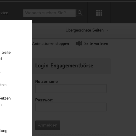
Suchbegriff
rvice
Suche starten
Übergeordnete Seiten
ast erhöhen
Animationen stoppen
Seite vorlesen
 Seite
nd
Weitere
Login Engagementbörse
Informationen
.
Nutzername
tnis.
Setzen
Passwort
leitzahl
n
Anmelden
itung