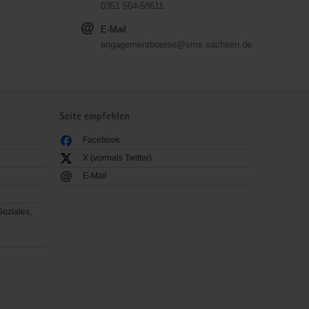
0351 564-58611
E-Mail
engagementboerse@sms.sachsen.de
Seite empfehlen
Facebook
X (vormals Twitter)
E-Mail
Soziales,