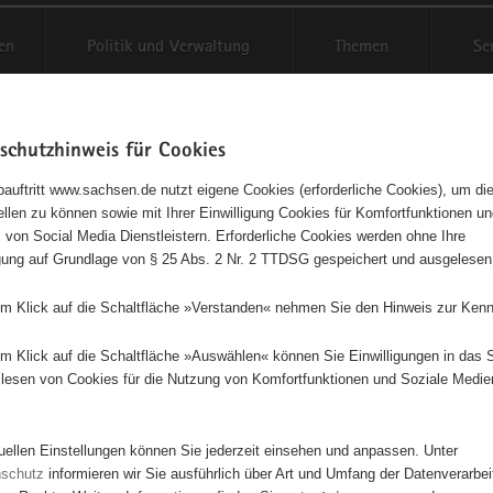
en
Politik und Verwaltung
Themen
Se
schutzhinweis für Cookies
Schriftgröße anpassen
Kontr
auftritt www.sachsen.de nutzt eigene Cookies (erforderliche Cookies), um die
tellen zu können sowie mit Ihrer Einwilligung Cookies für Komfortfunktionen u
t
agementbörse
 von Social Media Dienstleistern. Erforderliche Cookies werden ohne Ihre
igung auf Grundlage von § 25 Abs. 2 Nr. 2 TTDSG gespeichert und ausgelesen
isse auf Karte anzeigen
em Klick auf die Schaltfläche »Verstanden« nehmen Sie den Hinweis zur Kenn
em Klick auf die Schaltfläche »Auswählen« können Sie Einwilligungen in das 
Initiativen
Projekte
Nach Alphabet
Nach Post
lesen von Cookies für die Nutzung von Komfortfunktionen und Soziale Medie
tuellen Einstellungen können Sie jederzeit einsehen und anpassen. Unter
53 Suchergebnisse
nschutz
informieren wir Sie ausführlich über Art und Umfang der Datenverarbe