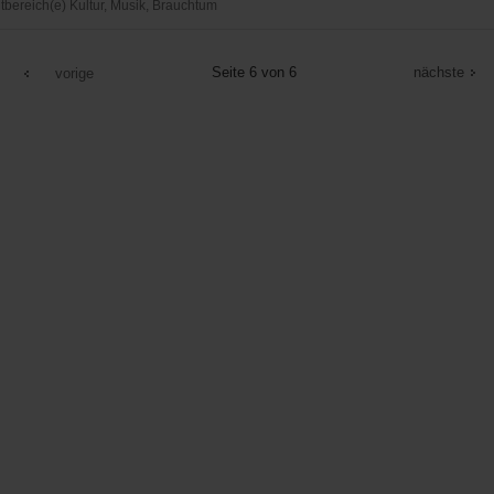
ereich(e) Kultur, Musik, Brauchtum
verwaltung
Seite 6 von 6
nächste
vorige