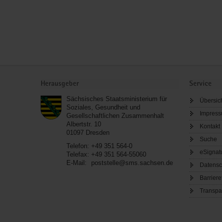
Service
Herausgeber
Service
Sächsisches Staatsministerium für
Übersic
Soziales, Gesundheit und
Impres
Gesellschaftlichen Zusammenhalt
Albertstr. 10
Kontakt
01097
Dresden
Suche
Telefon:
+49 351 564-0
eSignat
Telefax:
+49 351 564-55060
E-Mail:
poststelle@sms.sachsen.de
Datensc
Barriere
Transpa