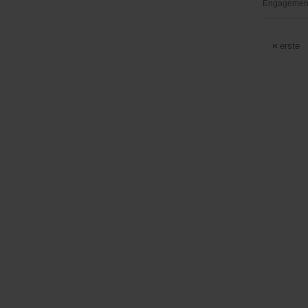
Engagementb
Gemeinde
Diera-
erste
Zehren