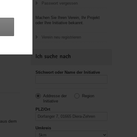
Passwort vergessen
Machen Sie Ihren Verein, Ihr Projekt
oder Ihre Initiative bekannt.
reis
Verein neu registrieren
Ich suche nach
Stichwort oder Name der Initiative
Addresse der
Region
Initiative
PLZ/Ort
a aus dem
Umkreis