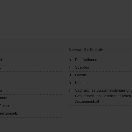
Verwandte Portale
ht
Publikationen
sum
Soziales
Familie
Kinder
ur
Sächsisches Staatsministerium für 
Gesundheit und Gesellschaftlichen
hutz
Zusammenhalt
freiheit
renzgesetz