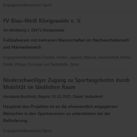
Engagementbereich(e) Sport
Stadtsportbund
FV Blau-Weiß Königswalde e. V.
Annaberg-
Buchholz
Am Wolfsberg 1, 09471 Königswalde
e.V.
Fußballverein mit mehreren Mannschaften im Nachwuchsbereich
und Männerbereich
Engagementbereich(e) Familie, Kinder, Jugend, Bildung, Gesellschaft, Kirche,
Politik, Pflege, Fürsorge und Selbsthilfe, Sport
FV
Niederschwelliger Zugang zu Sportangeboten durch
Blau-
Mobilität im ländlichen Raum
Weiß
Königswalde
Annaberg-Buchholz, Beginn: 01.01.2025, Dauer: fortlaufend
e.
Hauptziel des Projektes ist es die ehrenamtlich engagierten
V.
Menschen in den Sportvereinen zu unterstützen bei der
Beförderung...
Engagementbereich(e) Sport