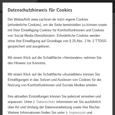
P
Portalübergreifende
o
H
Navigation
Datenschutzhinweis für Cookies
r
a
S
Bürgerschaftliches Engagement
Der Webauftritt www.sachsen.de nutzt eigene Cookies
t
u
e
(erforderliche Cookies), um die Seite bereitstellen zu können sowie
a
p
r
mit Ihrer Einwilligung Cookies für Komfortfunktionen und Cookies
l
t
v
Hauptinhalt
Engagementbörse
von Social Media Dienstleistern. Erforderliche Cookies werden
ü
i
i
ohne Ihre Einwilligung auf Grundlage von § 25 Abs. 2 Nr. 2 TTDSG
b
n
c
gespeichert und ausgelesen.
e
h
e
Ergebnisse auf Karte anzeigen
r
a
Mit einem Klick auf die Schaltfläche »Verstanden« nehmen Sie
g
l
den Hinweis zur Kenntnis.
r
t
Alles
Initiativen
Projekte
e
Mit einem Klick auf die Schaltfläche »Auswählen« können Sie
Nach Alphabet
Nach Postleitzahl
i
Einwilligungen in das Setzen und Auslesen von Cookies für die
Nutzung von Komfortfunktionen und Soziale Medien erteilen.
f
e
Ihre aktuellen Einstellungen können Sie jederzeit einsehen und
80 Suchergebnisse
n
anpassen. Unter
Datenschutz
informieren wir Sie ausführlich
d
über Art und Umfang der Datenverarbeitung sowie Ihre Rechte.
Ev.-meth. Kirche, Gemeindebezirk Königswalde
e
Weitere Informationen finden Sie unter
Impressum
und
N