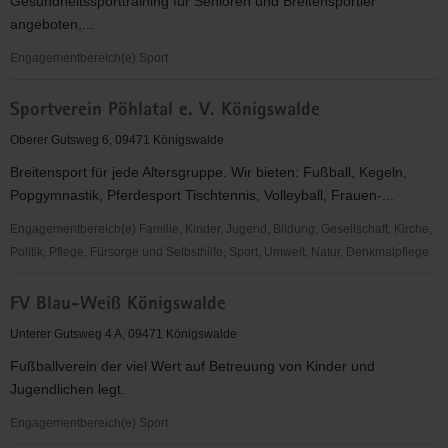
Gesundheitssporttraining für Senioren und Breitensportler
angeboten,...
Engagementbereich(e) Sport
Präventiver
Sportverein Pöhlatal e. V. Königswalde
Gesundheitssport
und
Oberer Gutsweg 6, 09471 Königswalde
Rehasport
Breitensport für jede Altersgruppe. Wir bieten: Fußball, Kegeln,
für
Popgymnastik, Pferdesport Tischtennis, Volleyball, Frauen-...
Senioren
und
Engagementbereich(e) Familie, Kinder, Jugend, Bildung, Gesellschaft, Kirche,
Breitensportler
Politik, Pflege, Fürsorge und Selbsthilfe, Sport, Umwelt, Natur, Denkmalpflege
Sportverein
FV Blau-Weiß Königswalde
Pöhlatal
e.
Unterer Gutsweg 4 A, 09471 Königswalde
V.
Fußballverein der viel Wert auf Betreuung von Kinder und
Königswalde
Jugendlichen legt.
Engagementbereich(e) Sport