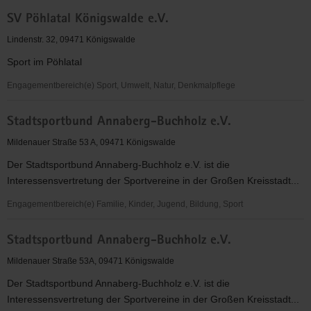
FV
SV Pöhlatal Königswalde e.V.
Blau-
Weiß
Lindenstr. 32, 09471 Königswalde
Königswalde
Sport im Pöhlatal
Engagementbereich(e) Sport, Umwelt, Natur, Denkmalpflege
SV
Stadtsportbund Annaberg-Buchholz e.V.
Pöhlatal
Königswalde
Mildenauer Straße 53 A, 09471 Königswalde
e.V.
Der Stadtsportbund Annaberg-Buchholz e.V. ist die
Interessensvertretung der Sportvereine in der Großen Kreisstadt...
Engagementbereich(e) Familie, Kinder, Jugend, Bildung, Sport
Stadtsportbund
Stadtsportbund Annaberg-Buchholz e.V.
Annaberg-
Buchholz
Mildenauer Straße 53A, 09471 Königswalde
e.V.
Der Stadtsportbund Annaberg-Buchholz e.V. ist die
Interessensvertretung der Sportvereine in der Großen Kreisstadt...