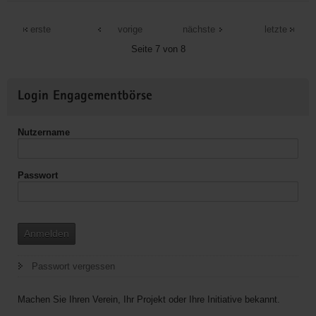
Niederschwelliger
Zugang
erste
vorige
nächste
letzte
zu
Seite 7 von 8
Sportangeboten
durch
Weitere
Mobilität
Login Engagementbörse
Informationen
im
ländlichen
Nutzername
Raum
Passwort
Anmelden
Passwort vergessen
Machen Sie Ihren Verein, Ihr Projekt oder Ihre Initiative bekannt.