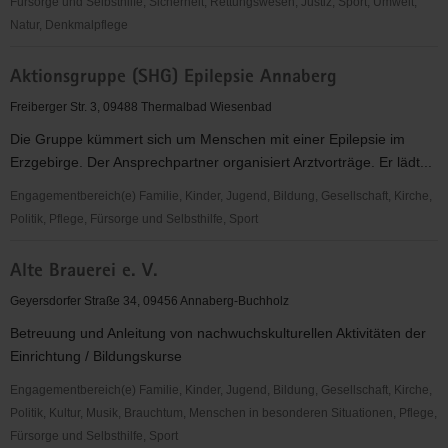
Fürsorge und Selbsthilfe, Sicherheit, Rettungswesen, Justiz, Sport, Umwelt,
Natur, Denkmalpflege
"Entschieden
Aktionsgruppe (SHG) Epilepsie Annaberg
für
Christus"
Freiberger Str. 3, 09488 Thermalbad Wiesenbad
(EC)
Die Gruppe kümmert sich um Menschen mit einer Epilepsie im
Jugendkreis
Erzgebirge. Der Ansprechpartner organisiert Arztvorträge. Er lädt...
Mildenau
&
Engagementbereich(e) Familie, Kinder, Jugend, Bildung, Gesellschaft, Kirche,
Mauersberg
Politik, Pflege, Fürsorge und Selbsthilfe, Sport
Aktionsgruppe
Alte Brauerei e. V.
(SHG)
Epilepsie
Geyersdorfer Straße 34, 09456 Annaberg-Buchholz
Annaberg
Betreuung und Anleitung von nachwuchskulturellen Aktivitäten der
Einrichtung / Bildungskurse
Engagementbereich(e) Familie, Kinder, Jugend, Bildung, Gesellschaft, Kirche,
Politik, Kultur, Musik, Brauchtum, Menschen in besonderen Situationen, Pflege,
Fürsorge und Selbsthilfe, Sport