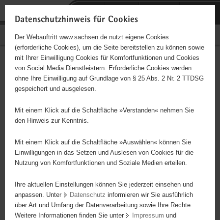
P
Portalübergreifende
o
H
Navigation
Datenschutzhinweis für Cookies
r
a
S
Bürgerschaftliches Engagement
Der Webauftritt www.sachsen.de nutzt eigene Cookies
t
u
e
(erforderliche Cookies), um die Seite bereitstellen zu können sowie
a
p
r
mit Ihrer Einwilligung Cookies für Komfortfunktionen und Cookies
l
t
v
Hauptinhalt
Engagementbörse
von Social Media Dienstleistern. Erforderliche Cookies werden
ü
i
i
ohne Ihre Einwilligung auf Grundlage von § 25 Abs. 2 Nr. 2 TTDSG
b
n
c
gespeichert und ausgelesen.
e
h
e
Ergebnisse auf Karte anzeigen
r
a
Mit einem Klick auf die Schaltfläche »Verstanden« nehmen Sie
g
l
den Hinweis zur Kenntnis.
r
t
Alles
Initiativen
Projekte
e
Mit einem Klick auf die Schaltfläche »Auswählen« können Sie
Nach Alphabet
Nach Postleitzahl
i
Einwilligungen in das Setzen und Auslesen von Cookies für die
Nutzung von Komfortfunktionen und Soziale Medien erteilen.
f
e
Ihre aktuellen Einstellungen können Sie jederzeit einsehen und
80 Suchergebnisse
n
anpassen. Unter
Datenschutz
informieren wir Sie ausführlich
d
über Art und Umfang der Datenverarbeitung sowie Ihre Rechte.
"Entschieden für Christus" (EC) - Jugendkreis
e
Weitere Informationen finden Sie unter
Impressum
und
N