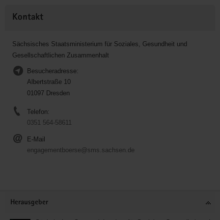
Kontakt
Sächsisches Staatsministerium für Soziales, Gesundheit und
Gesellschaftlichen Zusammenhalt
Besucheradresse:
Albertstraße 10
01097 Dresden
Telefon:
0351 564-58611
E-Mail
engagementboerse@sms.sachsen.de
Service
Herausgeber