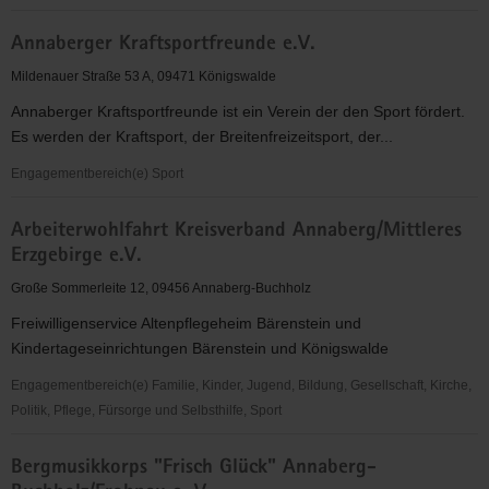
Alte
Annaberger Kraftsportfreunde e.V.
Brauerei
e.
Mildenauer Straße 53 A, 09471 Königswalde
V.
Annaberger Kraftsportfreunde ist ein Verein der den Sport fördert.
Es werden der Kraftsport, der Breitenfreizeitsport, der...
Engagementbereich(e) Sport
Annaberger
Arbeiterwohlfahrt Kreisverband Annaberg/Mittleres
Kraftsportfreunde
Erzgebirge e.V.
e.V.
Große Sommerleite 12, 09456 Annaberg-Buchholz
Freiwilligenservice Altenpflegeheim Bärenstein und
Kindertageseinrichtungen Bärenstein und Königswalde
Engagementbereich(e) Familie, Kinder, Jugend, Bildung, Gesellschaft, Kirche,
Politik, Pflege, Fürsorge und Selbsthilfe, Sport
Arbeiterwohlfahrt
Bergmusikkorps "Frisch Glück" Annaberg-
Kreisverband