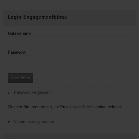
Sachsen
e.V.,KO
Weitere
Erzgebirge,
Login Engagementbörse
Informationen
Regionalgruppe
Annaberg
Nutzername
Passwort
Anmelden
Passwort vergessen
Machen Sie Ihren Verein, Ihr Projekt oder Ihre Initiative bekannt.
Verein neu registrieren