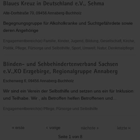
Blaues Kreuz in Deutschland e.V., Sehma
Kreuz
in
Alte-Dorfstraße 70, 09456 Annaberg-Buchholz
Deutschland
Begegnungsgruppe für Alkoholkranke und Suchtgefährdete sowie
e.V.,
deren Angehörige
Annaberg-
Buchholz
Engagementbereich(e) Familie, Kinder, Jugend, Bildung, Gesellschaft, Kirche,
Politik, Pflege, Fürsorge und Selbsthilfe, Sport, Umwelt, Natur, Denkmalpflege
Blaues
Blinden- und Sehbehindertenverband Sachsen
Kreuz
e.V.,KO Erzgebirge, Regionalgruppe Annaberg
in
Deutschland
Eschenweg 6, 09456 Annaberg-Buchholz
e.V.,
Wir sind ein Verein der Selbsthilfe und setzen uns ein für Inklusion
Sehma
und Teilhabe. Wir , als Betroffen helfen Betroffenen und...
Engagementbereich(e) Pflege, Fürsorge und Selbsthilfe
Blinden-
und
erste
vorige
nächste
letzte
Sehbehindertenverband
Seite 1 von 8