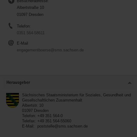
Besucheradresse:
Albertstraße 10
01097 Dresden
Telefon:
0351 564-58611
E-Mail
engagementboerse@sms.sachsen.de
Service
Herausgeber
Sächsisches Staatsministerium für Soziales, Gesundheit und
Gesellschaftlichen Zusammenhalt
Albertstr. 10
01097
Dresden
Telefon:
+49 351 564-0
Telefax:
+49 351 564-55060
E-Mail:
poststelle@sms.sachsen.de