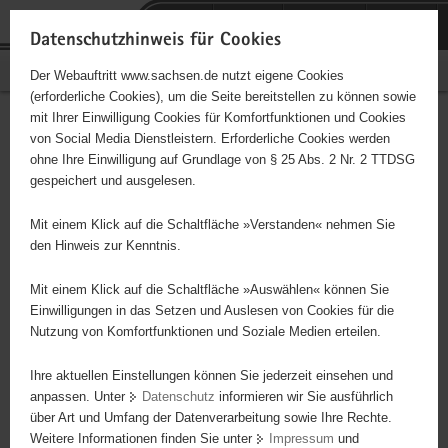
P
Portalübergreifende
o
H
Navigation
Datenschutzhinweis für Cookies
r
a
S
Bürgerschaftliches Engagement
Der Webauftritt www.sachsen.de nutzt eigene Cookies
t
u
e
(erforderliche Cookies), um die Seite bereitstellen zu können sowie
a
p
r
mit Ihrer Einwilligung Cookies für Komfortfunktionen und Cookies
l
t
v
Hauptinhalt
Engagementbörse
von Social Media Dienstleistern. Erforderliche Cookies werden
ü
i
i
ohne Ihre Einwilligung auf Grundlage von § 25 Abs. 2 Nr. 2 TTDSG
b
n
c
gespeichert und ausgelesen.
e
h
e
Ergebnisse auf Karte anzeigen
r
a
Mit einem Klick auf die Schaltfläche »Verstanden« nehmen Sie
g
l
den Hinweis zur Kenntnis.
r
t
Alles
Initiativen
Projekte
e
Mit einem Klick auf die Schaltfläche »Auswählen« können Sie
Nach Alphabet
Nach Postleitzahl
i
Einwilligungen in das Setzen und Auslesen von Cookies für die
Nutzung von Komfortfunktionen und Soziale Medien erteilen.
f
e
Ihre aktuellen Einstellungen können Sie jederzeit einsehen und
94 Suchergebnisse
n
anpassen. Unter
Datenschutz
informieren wir Sie ausführlich
d
über Art und Umfang der Datenverarbeitung sowie Ihre Rechte.
Förderverein Rittersgrüner Fuchsjagd e.V.
e
Weitere Informationen finden Sie unter
Impressum
und
N