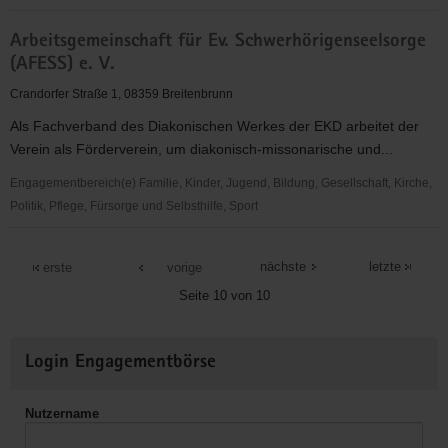
Heimatverein
Arbeitsgemeinschaft für Ev. Schwerhörigenseelsorge
Silberwäsche
(AFESS) e. V.
Antonsthal
e.
Crandorfer Straße 1, 08359 Breitenbrunn
V.
Als Fachverband des Diakonischen Werkes der EKD arbeitet der
Verein als Förderverein, um diakonisch-missonarische und...
Engagementbereich(e) Familie, Kinder, Jugend, Bildung, Gesellschaft, Kirche,
Politik, Pflege, Fürsorge und Selbsthilfe, Sport
Arbeitsgemeinschaft
für
nächste
letzte
erste
vorige
Ev.
Seite 10 von 10
Schwerhörigenseelsorge
(AFESS)
Weitere
e.
Login Engagementbörse
Informationen
V.
Nutzername