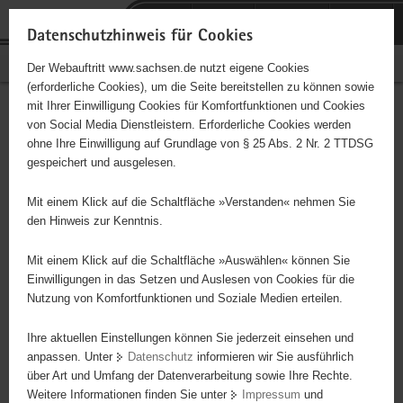
P
Portalübergreifende
o
H
Navigation
Datenschutzhinweis für Cookies
r
a
S
Bürgerschaftliches Engagement
Der Webauftritt www.sachsen.de nutzt eigene Cookies
t
u
e
(erforderliche Cookies), um die Seite bereitstellen zu können sowie
a
p
r
mit Ihrer Einwilligung Cookies für Komfortfunktionen und Cookies
l
t
v
Hauptinhalt
Engagementbörse
von Social Media Dienstleistern. Erforderliche Cookies werden
ü
i
i
ohne Ihre Einwilligung auf Grundlage von § 25 Abs. 2 Nr. 2 TTDSG
b
n
c
gespeichert und ausgelesen.
e
h
e
Ergebnisse auf Karte anzeigen
r
a
Mit einem Klick auf die Schaltfläche »Verstanden« nehmen Sie
g
l
den Hinweis zur Kenntnis.
r
t
Alles
Initiativen
Projekte
e
Mit einem Klick auf die Schaltfläche »Auswählen« können Sie
Nach Alphabet
Nach Postleitzahl
i
Einwilligungen in das Setzen und Auslesen von Cookies für die
Nutzung von Komfortfunktionen und Soziale Medien erteilen.
f
e
Ihre aktuellen Einstellungen können Sie jederzeit einsehen und
94 Suchergebnisse
n
anpassen. Unter
Datenschutz
informieren wir Sie ausführlich
d
über Art und Umfang der Datenverarbeitung sowie Ihre Rechte.
e
erste
vorige
nächste
letzte
Weitere Informationen finden Sie unter
Impressum
und
N