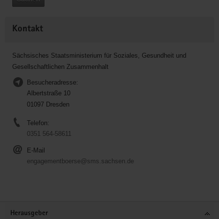
Kontakt
Sächsisches Staatsministerium für Soziales, Gesundheit und
Gesellschaftlichen Zusammenhalt
Besucheradresse:
Albertstraße 10
01097 Dresden
Telefon:
0351 564-58611
E-Mail
engagementboerse@sms.sachsen.de
Service
Herausgeber