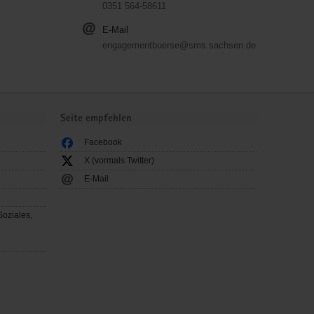
0351 564-58611
E-Mail
engagementboerse@sms.sachsen.de
Seite empfehlen
Facebook
X (vormals Twitter)
E-Mail
Soziales,