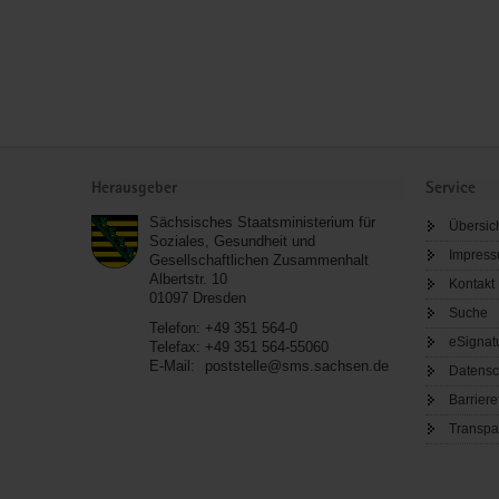
Service
Herausgeber
Service
Sächsisches Staatsministerium für
Übersic
Soziales, Gesundheit und
Impres
Gesellschaftlichen Zusammenhalt
Albertstr. 10
Kontakt
01097
Dresden
Suche
Telefon:
+49 351 564-0
eSignat
Telefax:
+49 351 564-55060
E-Mail:
poststelle@sms.sachsen.de
Datensc
Barriere
Transpa