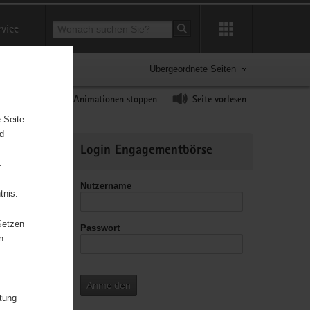
Suchbegriff
rvice
Suche starten
Übergeordnete Seiten
ast erhöhen
Animationen stoppen
Seite vorlesen
 Seite
nd
Weitere
Login Engagementbörse
Informationen
.
Nutzername
tnis.
Setzen
Passwort
leitzahl
n
Anmelden
itung