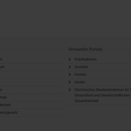
Verwandte Portale
ht
Publikationen
sum
Soziales
Familie
Kinder
ur
Sächsisches Staatsministerium für 
Gesundheit und Gesellschaftlichen
hutz
Zusammenhalt
freiheit
renzgesetz