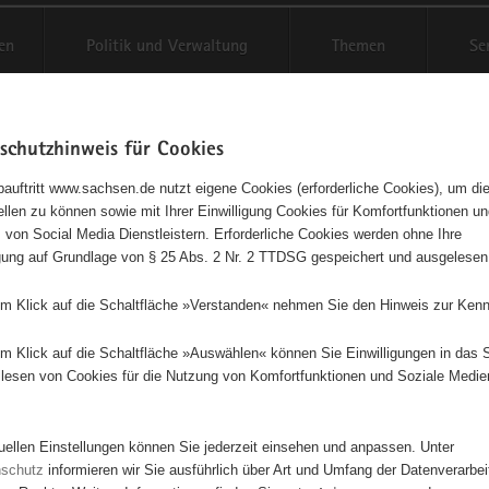
en
Politik und Verwaltung
Themen
Se
schutzhinweis für Cookies
Schriftgröße anpassen
Kontr
auftritt www.sachsen.de nutzt eigene Cookies (erforderliche Cookies), um die
tellen zu können sowie mit Ihrer Einwilligung Cookies für Komfortfunktionen u
t
agementbörse
 von Social Media Dienstleistern. Erforderliche Cookies werden ohne Ihre
igung auf Grundlage von § 25 Abs. 2 Nr. 2 TTDSG gespeichert und ausgelesen
isse auf Karte anzeigen
em Klick auf die Schaltfläche »Verstanden« nehmen Sie den Hinweis zur Kenn
em Klick auf die Schaltfläche »Auswählen« können Sie Einwilligungen in das 
Initiativen
Projekte
Nach Alphabet
Nach Post
lesen von Cookies für die Nutzung von Komfortfunktionen und Soziale Medie
tuellen Einstellungen können Sie jederzeit einsehen und anpassen. Unter
94 Suchergebnisse
nschutz
informieren wir Sie ausführlich über Art und Umfang der Datenverarbe