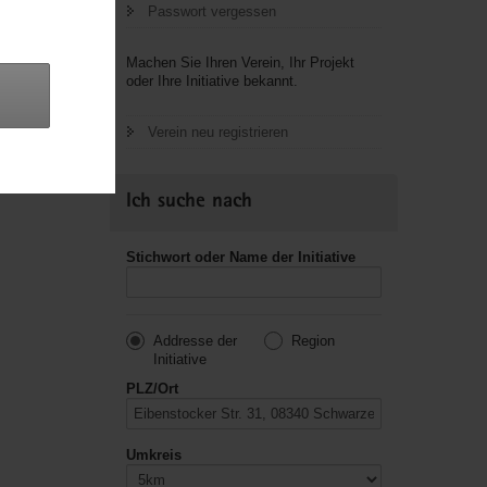
Passwort vergessen
letzte
Machen Sie Ihren Verein, Ihr Projekt
oder Ihre Initiative bekannt.
Verein neu registrieren
Ich suche nach
Stichwort oder Name der Initiative
Addresse der
Region
Initiative
PLZ/Ort
Umkreis