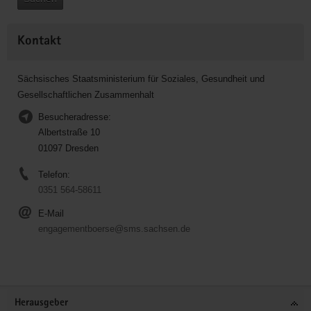
Kontakt
Sächsisches Staatsministerium für Soziales, Gesundheit und
Gesellschaftlichen Zusammenhalt
Besucheradresse:
Albertstraße 10
01097 Dresden
Telefon:
0351 564-58611
E-Mail
engagementboerse@sms.sachsen.de
Service
Herausgeber