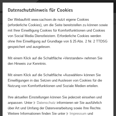
P
Portalübergreifende
o
H
Navigation
Datenschutzhinweis für Cookies
r
a
S
Bürgerschaftliches Engagement
Der Webauftritt www.sachsen.de nutzt eigene Cookies
t
u
e
(erforderliche Cookies), um die Seite bereitstellen zu können sowie
a
p
r
mit Ihrer Einwilligung Cookies für Komfortfunktionen und Cookies
l
t
v
Hauptinhalt
Engagementbörse
von Social Media Dienstleistern. Erforderliche Cookies werden
ü
i
i
ohne Ihre Einwilligung auf Grundlage von § 25 Abs. 2 Nr. 2 TTDSG
b
n
c
gespeichert und ausgelesen.
e
h
e
Ergebnisse auf Karte anzeigen
r
a
Mit einem Klick auf die Schaltfläche »Verstanden« nehmen Sie
g
l
den Hinweis zur Kenntnis.
r
t
Alles
Initiativen
Projekte
e
Mit einem Klick auf die Schaltfläche »Auswählen« können Sie
Nach Alphabet
Nach Postleitzahl
i
Einwilligungen in das Setzen und Auslesen von Cookies für die
Nutzung von Komfortfunktionen und Soziale Medien erteilen.
f
e
Ihre aktuellen Einstellungen können Sie jederzeit einsehen und
94 Suchergebnisse
n
anpassen. Unter
Datenschutz
informieren wir Sie ausführlich
d
über Art und Umfang der Datenverarbeitung sowie Ihre Rechte.
e
erste
vorige
nächste
letzte
Weitere Informationen finden Sie unter
Impressum
und
N