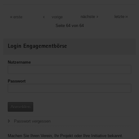
Ökumenisches
Informationszentrum
nächste
letzte
erste
vorige
e.V.
Seite 64 von 64
Weitere
Login Engagementbörse
Informationen
Nutzername
Passwort
Anmelden
Passwort vergessen
Machen Sie Ihren Verein, Ihr Projekt oder Ihre Initiative bekannt.