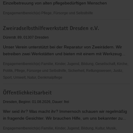
Einzelbetreuung von alten pflegebedürftigen Menschen
Engagementbereich(e) Pflege, Fürsorge und Selbsthilfe
Zusätzliche
Zweiradselbsthilfewerkstatt Dresden e.V.
soziale
Betreuung
Dürerstr. 89, 01307 Dresden
von
Unser Verein unterstützt bei der Reparatur von Zweirädern. Wir
Pflegebedürftigen
betreiben zwei Werkstätten und bieten mit einem mit Werkzeug...
in
der
Engagementbereich(e) Familie, Kinder, Jugend, Bildung, Gesellschaft, Kirche,
stationären
Politik, Pflege, Fürsorge und Selbsthilfe, Sicherheit, Rettungswesen, Justiz,
Langzeitpflege
Sport, Umwelt, Natur, Denkmalpflege
Zweiradselbsthilfewerkstatt
Öffentlichkeitsarbeit
Dresden
e.V.
Dresden, Beginn: 01.08.2026, Dauer: frei
Wer seid ihr? Was macht ihr? Immernoch schauen wir regelmäßig
in fragende Gesichter. Wir brauchen Hilfe, um uns bekannter zu...
Engagementbereich(e) Familie, Kinder, Jugend, Bildung, Kultur, Musik,