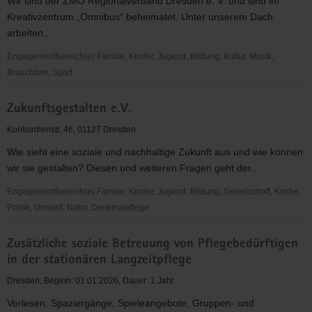
Wir sind der ZMO Regionalverband Dresden e. V. und sind im
Kreativzentrum „Omnibus“ beheimatet. Unter unserem Dach
arbeiten...
Engagementbereich(e) Familie, Kinder, Jugend, Bildung, Kultur, Musik,
Brauchtum, Sport
ZMO-
Zukunftsgestalten e.V.
Regionalverband
Dresden
Konkordienstr. 46, 01127 Dresden
e.
Wie sieht eine soziale und nachhaltige Zukunft aus und wie können
V.
wir sie gestalten? Diesen und weiteren Fragen geht der...
Engagementbereich(e) Familie, Kinder, Jugend, Bildung, Gesellschaft, Kirche,
Politik, Umwelt, Natur, Denkmalpflege
Zukunftsgestalten
Zusätzliche soziale Betreuung von Pflegebedürftigen
e.V.
in der stationären Langzeitpflege
Dresden, Beginn: 01.01.2026, Dauer: 1 Jahr
Vorlesen, Spaziergänge, Spieleangebote, Gruppen- und