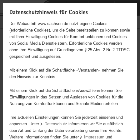
P
Portalübergreifende
o
H
Navigation
Datenschutzhinweis für Cookies
r
a
S
Bürgerschaftliches Engagement
Der Webauftritt www.sachsen.de nutzt eigene Cookies
t
u
e
(erforderliche Cookies), um die Seite bereitstellen zu können sowie
a
p
r
mit Ihrer Einwilligung Cookies für Komfortfunktionen und Cookies
l
t
v
Hauptinhalt
Engagementbörse
von Social Media Dienstleistern. Erforderliche Cookies werden
ü
i
i
ohne Ihre Einwilligung auf Grundlage von § 25 Abs. 2 Nr. 2 TTDSG
b
n
c
gespeichert und ausgelesen.
e
h
e
Ergebnisse auf Karte anzeigen
r
a
Mit einem Klick auf die Schaltfläche »Verstanden« nehmen Sie
g
l
den Hinweis zur Kenntnis.
r
t
Alles
Initiativen
Projekte
e
Mit einem Klick auf die Schaltfläche »Auswählen« können Sie
Nach Alphabet
Nach Postleitzahl
i
Einwilligungen in das Setzen und Auslesen von Cookies für die
Nutzung von Komfortfunktionen und Soziale Medien erteilen.
f
e
Ihre aktuellen Einstellungen können Sie jederzeit einsehen und
639 Suchergebnisse
n
anpassen. Unter
Datenschutz
informieren wir Sie ausführlich
d
über Art und Umfang der Datenverarbeitung sowie Ihre Rechte.
Zeugen der Flucht
e
Weitere Informationen finden Sie unter
Impressum
und
N