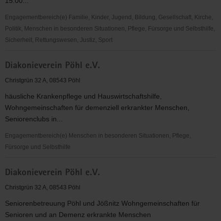
15:00...
Engagementbereich(e) Familie, Kinder, Jugend, Bildung, Gesellschaft, Kirche,
Politik, Menschen in besonderen Situationen, Pflege, Fürsorge und Selbsthilfe,
Sicherheit, Rettungswesen, Justiz, Sport
Tierschutzverein
Diakonieverein Pöhl e.V.
Reichenbach
u.U.
Christgrün 32 A, 08543 Pöhl
e.
häusliche Krankenpflege und Hauswirtschaftshilfe,
V.
Wohngemeinschaften für demenziell erkrankter Menschen,
Seniorenclubs in...
Engagementbereich(e) Menschen in besonderen Situationen, Pflege,
Fürsorge und Selbsthilfe
Diakonieverein
Diakonieverein Pöhl e.V.
Pöhl
e.V.
Christgrün 32 A, 08543 Pöhl
Seniorenbetreuung Pöhl und Jößnitz Wohngemeinschaften für
Senioren und an Demenz erkrankte Menschen