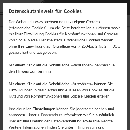
P
Portalübergreifende
o
H
Navigation
Datenschutzhinweis für Cookies
r
a
S
Bürgerschaftliches Engagement
Der Webauftritt www.sachsen.de nutzt eigene Cookies
t
u
e
(erforderliche Cookies), um die Seite bereitstellen zu können sowie
a
p
r
mit Ihrer Einwilligung Cookies für Komfortfunktionen und Cookies
l
t
v
Hauptinhalt
Engagementbörse
von Social Media Dienstleistern. Erforderliche Cookies werden
ü
i
i
ohne Ihre Einwilligung auf Grundlage von § 25 Abs. 2 Nr. 2 TTDSG
b
n
c
gespeichert und ausgelesen.
e
h
e
Ergebnisse auf Karte anzeigen
r
a
Mit einem Klick auf die Schaltfläche »Verstanden« nehmen Sie
g
l
den Hinweis zur Kenntnis.
r
t
Alles
Initiativen
Projekte
e
Mit einem Klick auf die Schaltfläche »Auswählen« können Sie
Nach Alphabet
Nach Postleitzahl
i
Einwilligungen in das Setzen und Auslesen von Cookies für die
Nutzung von Komfortfunktionen und Soziale Medien erteilen.
f
e
Ihre aktuellen Einstellungen können Sie jederzeit einsehen und
85 Suchergebnisse
n
anpassen. Unter
Datenschutz
informieren wir Sie ausführlich
d
über Art und Umfang der Datenverarbeitung sowie Ihre Rechte.
Förderverein Burg Mylau e. V.
e
Weitere Informationen finden Sie unter
Impressum
und
N