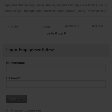
Engagementbereich(e) Familie, Kinder, Jugend, Bildung, Gesellschaft, Kirche,
Politik, Pflege, Fürsorge und Selbsthilfe, Sport, Umwelt, Natur, Denkmalpflege
Diakonieverein
Pöhl
nächste
letzte
erste
vorige
e.V.
Seite 9 von 9
Weitere
Login Engagementbörse
Informationen
Nutzername
Passwort
Anmelden
Passwort vergessen