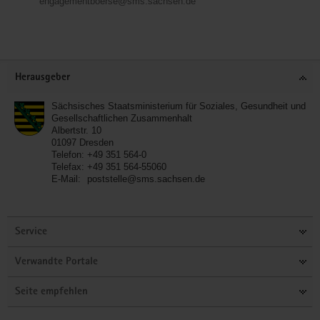
engagementboerse@sms.sachsen.de
Service
Herausgeber
Sächsisches Staatsministerium für Soziales, Gesundheit und
Gesellschaftlichen Zusammenhalt
Albertstr. 10
01097
Dresden
Telefon:
+49 351 564-0
Telefax:
+49 351 564-55060
E-Mail:
poststelle@sms.sachsen.de
Service
Verwandte Portale
Seite empfehlen