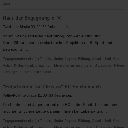
Sport
VAMV
Haus der Begegnung e. V.
Vernetzung-
Aktivitäten-
Zwickauer Straße 93, 08468 Reichenbach
Mitbestimmung-
&quot;Soziokulturelles Zentrum&quot;: - Anleitung und
Verbandsarbeit
Durchführung von soziokulturellen Projekten (z. B. Sport und
Bewegung),...
Engagementbereich(e) Familie, Kinder, Jugend, Bildung, Gesellschaft, Kirche,
Politik, Kultur, Musik, Brauchtum, Menschen in besonderen Situationen, Pflege,
Fürsorge und Selbsthilfe, Sport
Haus
"Entschieden für Christus" EC Reichenbach
der
Begegnung
Käthe-Kollwitz-Straße 11, 08468 Reichenbach
e.
Die Kinder- und Jugendarbeit des EC in der Stadt Reichenbach
V.
möchte für Junge Leute da sein, Ihnen bei Lebens- und...
Engagementbereich(e) Familie, Kinder, Jugend, Bildung, Gesellschaft, Kirche,
Politik, Kultur, Musik, Brauchtum, Menschen in besonderen Situationen, Pflege,