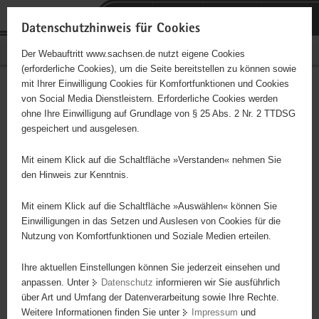
P
Portalübergreifende
o
H
Navigation
Datenschutzhinweis für Cookies
r
a
S
Bürgerschaftliches Engagement
Der Webauftritt www.sachsen.de nutzt eigene Cookies
t
u
e
(erforderliche Cookies), um die Seite bereitstellen zu können sowie
a
p
r
mit Ihrer Einwilligung Cookies für Komfortfunktionen und Cookies
l
t
v
Hauptinhalt
Engagementbörse
von Social Media Dienstleistern. Erforderliche Cookies werden
ü
i
i
ohne Ihre Einwilligung auf Grundlage von § 25 Abs. 2 Nr. 2 TTDSG
b
n
c
gespeichert und ausgelesen.
e
h
e
Ergebnisse auf Karte anzeigen
r
a
Mit einem Klick auf die Schaltfläche »Verstanden« nehmen Sie
g
l
den Hinweis zur Kenntnis.
r
t
Alles
Initiativen
Projekte
e
Mit einem Klick auf die Schaltfläche »Auswählen« können Sie
Nach Alphabet
Nach Postleitzahl
i
Einwilligungen in das Setzen und Auslesen von Cookies für die
Nutzung von Komfortfunktionen und Soziale Medien erteilen.
f
e
Ihre aktuellen Einstellungen können Sie jederzeit einsehen und
87 Suchergebnisse
n
anpassen. Unter
Datenschutz
informieren wir Sie ausführlich
d
über Art und Umfang der Datenverarbeitung sowie Ihre Rechte.
Förderverein Goethegymnasium RC e.V.
e
Weitere Informationen finden Sie unter
Impressum
und
N