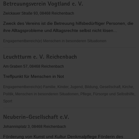
Betreuungsverein Vogtland e. V.
Heinsdorfergrund
02
Zwickauer Straße 93, 08468 Reichenbach
e.V.
Zweck des Vereins ist die Betreuung hilfsbedürftiger Personen, die
ihre Alltagsprobleme und Alltagsrechte selbst nicht lösen...
Engagementbereich(e) Menschen in besonderen Situationen
Betreuungsverein
Leuchtturm e. V. Reichenbach
Vogtland
e.
Am Graben 57, 08468 Reichenbach
V.
Treffpunkt für Menschen in Not
Engagementbereich(e) Familie, Kinder, Jugend, Bildung, Gesellschaft, Kirche,
Politik, Menschen in besonderen Situationen, Pflege, Fürsorge und Selbsthilfe,
Sport
Leuchtturm
Neuberin-Gesellschaft e.V.
e.
V.
Johannisplatz 3, 08468 Reichenbach
Reichenbach
Förderung von Kunst und Kultur Denkmalpflege Förderin des