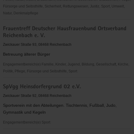
Fürsorge und Selbsthilfe, Sicherheit, Rettungswesen, Justiz, Sport, Umwelt,
Natur, Denkmalpflege
"Entschieden
Frauentreff Deutscher Hausfrauenbund Ortsverband
für
Reichenbach e. V.
Christus"
EC
Zwickauer Straße 93, 08468 Reichenbach
Reichenbach
Betreuung älterer Bürger
Engagementbereich(e) Familie, Kinder, Jugend, Bildung, Gesellschaft, Kirche,
Politik, Pflege, Fürsorge und Selbsthilfe, Sport
Frauentreff
SpVgg Heinsdorfergrund 02 e.V.
Deutscher
Hausfrauenbund
Zwickauer Straße 92, 08468 Reichenbach
Ortsverband
Sportverein mit den Abteilungen. Tischtennis, Fußball, Judo,
Reichenbach
Gymnastik und Kegeln
e.
V.
Engagementbereich(e) Sport
SpVgg