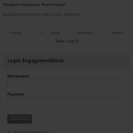
Neuberin-Museums Reichenbach
Engagementbereich(e) Kultur, Musik, Brauchtum
Neuberin-
Gesellschaft
erste
vorige
nächste
letzte
e.V.
Seite 2 von 9
Weitere
Login Engagementbörse
Informationen
Nutzername
Passwort
Anmelden
Passwort vergessen